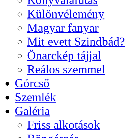
Különvélemény
Magyar fanyar
Mit evett Szindbád?
Önarckép tájjal
Reálos szemmel
Górcső
Szemlék
Galéria
Friss alkotások