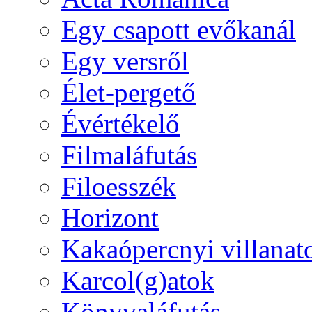
Egy csapott evőkanál
Egy versről
Élet-pergető
Évértékelő
Filmaláfutás
Filoesszék
Horizont
Kakaópercnyi villanat
Karcol(g)atok
Könyvaláfutás