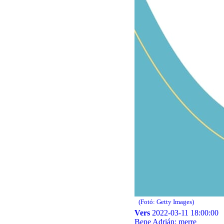
(Fotó: Getty Images)
Vers
2022-03-11 18:00:00
Bene Adrián: merre