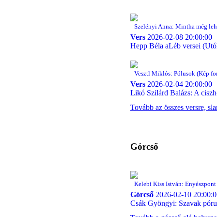
Szelényi Anna: Mintha még lehetn
Vers
2026-02-08 20:00:00
Hepp Béla aLéb versei (Utóha
Vesztl Miklós: Pólusok (Kép for
Vers
2026-02-04 20:00:00
Likó Szilárd Balázs: A ciszhe
Tovább az összes versre, sl
Górcső
Kelebi Kiss István: Enyészpont 
Górcső
2026-02-10 20:00:0
Csák Gyöngyi: Szavak póru