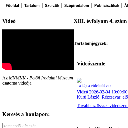
Főoldal
Tartalom
Szerzők
Szépirodalom
Publicisztikák
Á
Videó
XIII. évfolyam 4. szám 
Tartalomjegyzék:
Videószemle
Az
MNMKK - Petőfi Irodalmi Múzeum
csatorna videója
a kép a videóból van
Videó
2026-02-04 10:00:00
Kürti László: Rézcsavar; el
Tovább az összes videósze
Keresés a honlapon: