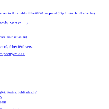
e / As if it could still be 60/90 cm, pastel (Kép forrása: holdkatlan.hu)
tás, Mert kell...)
rása: holdkatlan.hu)
teró, fehér férfi verse
am poetry-re >>>
(Kép forrása: holdkatlan.hu)
0
sain