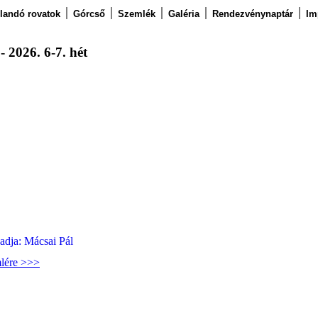
llandó rovatok
Górcső
Szemlék
Galéria
Rendezvénynaptár
Im
- 2026. 6-7. hét
őadja: Mácsai Pál
mlére >>>