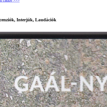
tt cikkre >>>
cenziók, Interjúk, Laudációk