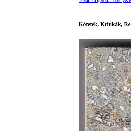
Tovább a górcső alá helyeze
Kötetek, Kritikák, Re