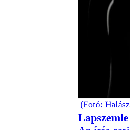
(Fotó: Halás
Lapszemle