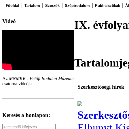
Főoldal
Tartalom
Szerzők
Szépirodalom
Publicisztikák
Á
Videó
IX. évfolya
Tartalomje
Az
MNMKK - Petőfi Irodalmi Múzeum
csatorna videója
Szerkesztőségi hírek
Szerkesztő
Keresés a honlapon:
Elhunyt Ki