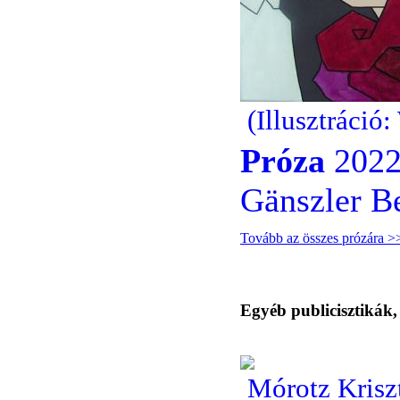
(Illusztráció
Próza
2022
Gänszler Be
Tovább az összes prózára >
Egyéb publicisztikák
Mórotz Krisz