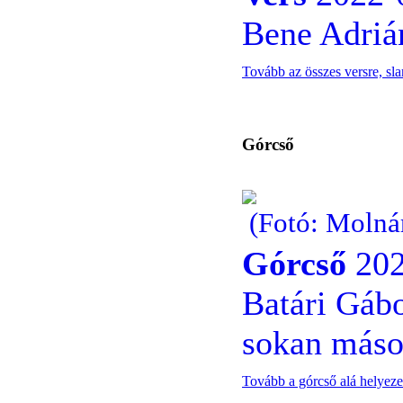
Bene Adriá
Tovább az összes versre, sl
Górcső
(Fotó: Molnár
Górcső
202
Batári Gábo
sokan mások
Tovább a górcső alá helyeze