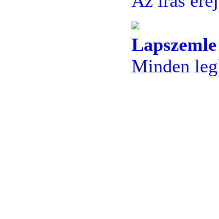
Az írás ere
Lapszemle
Minden legk