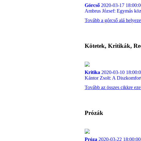
Górcső
2020-03-17 18:00:0
Ambrus József: Egymás köz
Tovább a górcső alá helyeze
Kötetek, Kritikák, Re
Kritika
2020-03-10 18:00:
Kántor Zsolt: A Diszkomfor
Tovább az összes cikkre ez
Prózák
Próza
2020-03-22 18:00:00