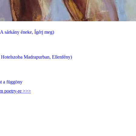
 A sárkány éneke, Ígérj meg)
a, Hotelszoba Madrapurban, Ellenfény)
t a függöny
am poetry-re >>>