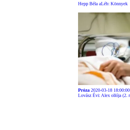
Hepp Béla aLéb: Könnyek
Próza
2020-03-18 18:00:00
Lovász Évi: Alex ollója (2. 