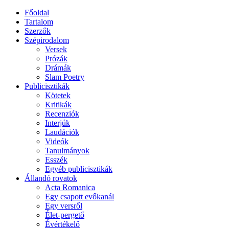
Főoldal
Tartalom
Szerzők
Szépirodalom
Versek
Prózák
Drámák
Slam Poetry
Publicisztikák
Kötetek
Kritikák
Recenziók
Interjúk
Laudációk
Videók
Tanulmányok
Esszék
Egyéb publicisztikák
Állandó rovatok
Acta Romanica
Egy csapott evőkanál
Egy versről
Élet-pergető
Évértékelő