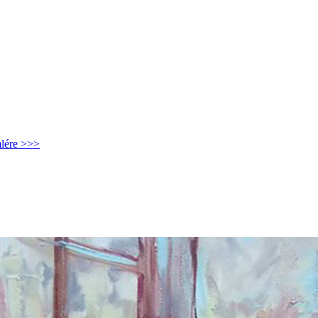
mlére >>>