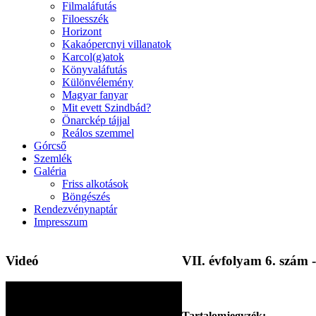
Filmaláfutás
Filoesszék
Horizont
Kakaópercnyi villanatok
Karcol(g)atok
Könyvaláfutás
Különvélemény
Magyar fanyar
Mit evett Szindbád?
Önarckép tájjal
Reálos szemmel
Górcső
Szemlék
Galéria
Friss alkotások
Böngészés
Rendezvénynaptár
Impresszum
Videó
VII. évfolyam 6. szám -
Tartalomjegyzék: