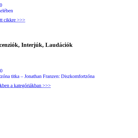
0
elében
tt cikkre >>>
cenziók, Interjúk, Laudációk
00
tzóna titka – Jonathan Franzen: Diszkomfortzóna
ekben a kategóriákban >>>