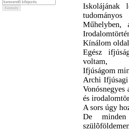
Iskolájának 
tudományos 
Műhelyben, a
Irodalomt
Kínálom oldal
Egész ifjús
voltam,
Ifjúságom mind
Archi Ifjúsag
Vonósnegyes al
és irodalomtört
A sors úgy ho
De minden 
szülõföldemen