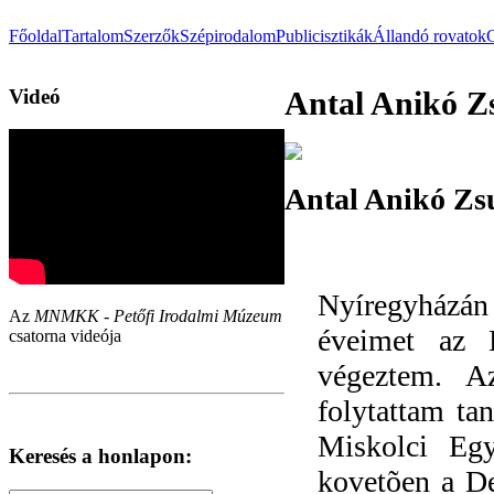
Főoldal
Tartalom
Szerzők
Szépirodalom
Publicisztikák
Állandó rovatok
Videó
Antal Anikó Z
Antal Anikó Zs
Nyíregyházán
Az
MNMKK - Petőfi Irodalmi Múzeum
éveimet az 
csatorna videója
végeztem. A
folytattam ta
Miskolci Eg
Keresés a honlapon:
kovetõen a D