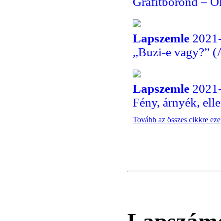
Grafitbőrönd – Ol
Lapszemle
2021-
„Buzi-e vagy?” (
Lapszemle
2021-
Fény, árnyék, ell
Tovább az összes cikkre ez