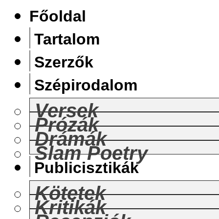
Főoldal
Tartalom
Szerzők
Szépirodalom
Versek
Prózák
Drámák
Slam Poetry
Publicisztikák
Kötetek
Kritikák