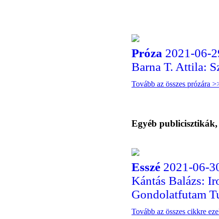
Próza
2021-06-2
Barna T. Attila: 
Tovább az összes prózára >
Egyéb publicisztikák
Esszé
2021-06-30
Kántás Balázs: I
Gondolatfutam Tu
Tovább az összes cikkre ez