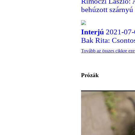
Rimóczi László: A
behúzott szárnyú 
Interjú
2021-07-
Bak Rita: Csontos
Tovább az összes cikkre ez
Prózák