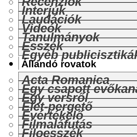
Recenziók
Interjúk
Laudációk
Videók
Tanulmányok
Esszék
Egyéb publicisztiká
Állandó rovatok
Acta Romanica
Egy csapott evőkan
Egy versről
Élet-pergető
Évértékelő
Filmaláfutás
Filoesszék