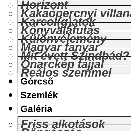
Horizont
Kakaópercnyi villan
Karcol(g)atok
Könyvaláfutás
Különvélemény
Magyar fanyar
Mit evett Szindbád?
Önarckép tájjal
Reálos szemmel
Górcső
Szemlék
Galéria
Friss alkotások