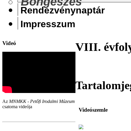
Böngészés
Rendezvénynaptár
Impresszum
Videó
VIII. évfol
Tartalomje
Az
MNMKK - Petőfi Irodalmi Múzeum
csatorna videója
Videószemle