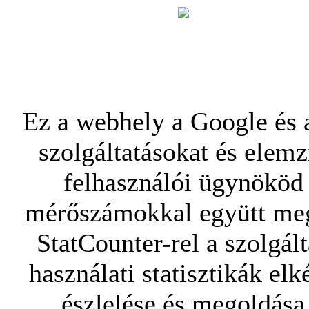
Ez a webhely a Google és a
szolgáltatásokat és elemz
felhasználói ügynököd 
mérőszámokkal együtt mego
StatCounter-rel a szolgál
használati statisztikák elk
észlelése és megoldása