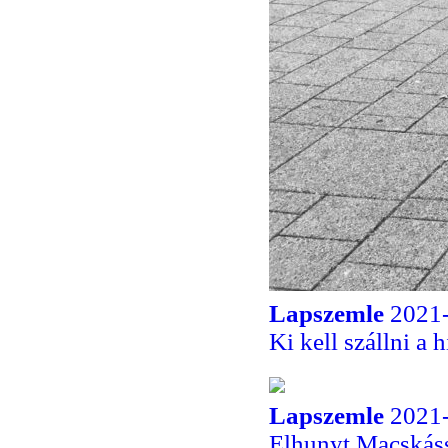
Lapszemle
2021-
Ki kell szállni a
Lapszemle
2021-
Elhunyt Macskáss