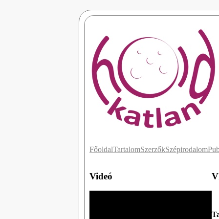
Főoldal
Tartalom
Szerzők
Szépirodalom
Pub
Videó
V
Ta