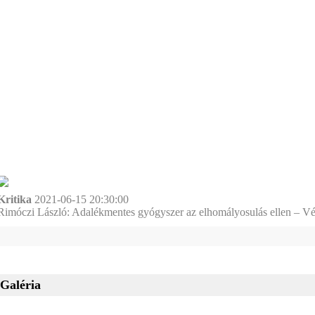
Kritika
2021-06-15 20:30:00
Rimóczi László: Adalékmentes gyógyszer az elhomályosulás ellen – Vé
Galéria