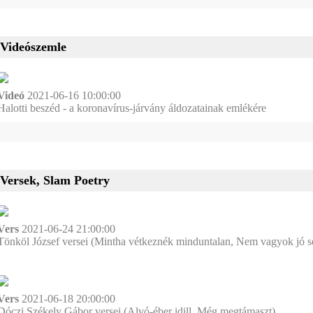
Videószemle
Videó
2021-06-16 10:00:00
Halotti beszéd - a koronavírus-járvány áldozatainak emlékére
Versek, Slam Poetry
Vers
2021-06-24 21:00:00
Tönköl József versei (Mintha vétkeznék minduntalan, Nem vagyok jó 
Vers
2021-06-18 20:00:00
Dóczi Székely Gábor versei (Alvó-éber idill, Még megtámaszt)