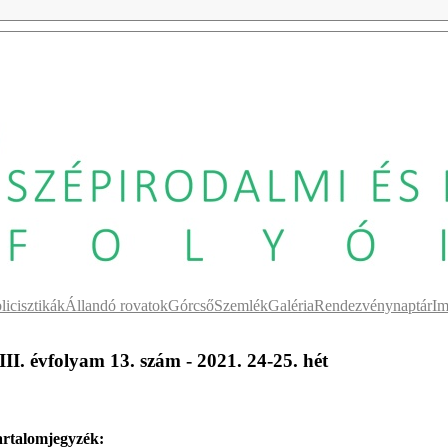
licisztikák
Állandó rovatok
Górcső
Szemlék
Galéria
Rendezvénynaptár
Im
III. évfolyam 13. szám - 2021. 24-25. hét
rtalomjegyzék: