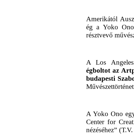
Amerikától Auszt
ég a Yoko Ono i
résztvevő művész
A Los Angeles
égboltot az Ar
budapesti Szabo
Művészettörténeti
A Yoko Ono együ
Center for Crea
nézéséhez” (
T.V.