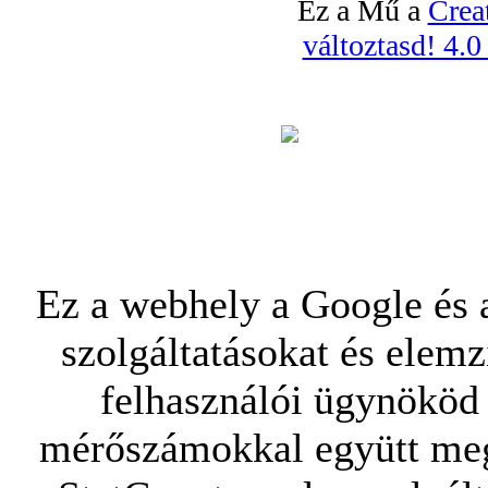
Ez a Mű a
Crea
változtasd! 4.
Ez a webhely a Google és a
szolgáltatásokat és elemz
felhasználói ügynököd 
mérőszámokkal együtt mego