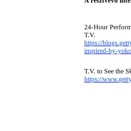
A résztvevő int
24-Hour Performa
T.V.
https://blogs.get
inspired-by-yoko
T.V. to See the 
https://www.getty