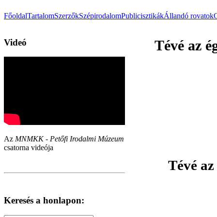
Főoldal
Tartalom
Szerzők
Szépirodalom
Publicisztikák
Állandó rovatok
Videó
Tévé az ég
Az
MNMKK - Petőfi Irodalmi Múzeum
csatorna videója
Tévé az
Keresés a honlapon: