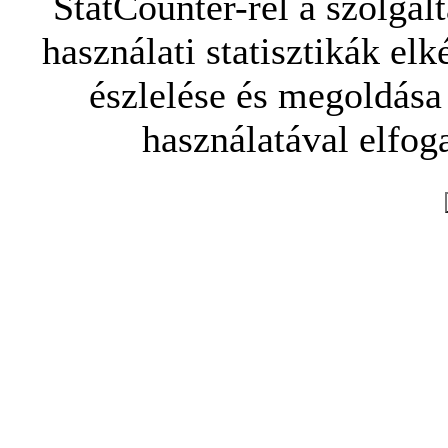
StatCounter-rel a szolgál
használati statisztikák elk
észlelése és megoldása
használatával elfoga