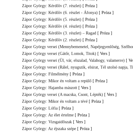
Zápor György: Kérdőív (7. részlet)
[ Próza ]
Zápor György: Kérdőív (6. részlet - Áfonya)
[ Próza ]
Zápor György: Kérdőív (5. részlet)
[ Próza ]
Zápor György: Kérdőív (4. részlet)
[ Próza ]
Zápor György: Kérdőív (3. részlet) – Ragad
[ Próza ]
Zápor György: Kérdőív (2. részlet)
[ Próza ]
Zápor György versei (Mennybemenetel, Napéjegyenlőség, Szélho
Zápor György versei (Gátőr, Lomok, Titok)
[ Vers ]
Zápor György versei (Ül, vár, elszalad, Valahogy, valamerre)
[ Ve
Zápor György versei (Rálel, nyugszik, elsirat, Tél utolsó napja,
Zápor György: Filmélmény
[ Próza ]
Zápor György: Mikor én voltam a repülő
[ Próza ]
Zápor György: Hajamba mászott
[ Vers ]
Zápor György versei (A macska, Csont, Lépték)
[ Vers ]
Zápor György: Mikor én voltam a tévé
[ Próza ]
Zápor György: Lófia
[ Próza ]
Zápor György: Az élet értelme
[ Próza ]
Zápor György: Vizsgaidőszak
[ Vers ]
Zápor György: Az éjszaka szépe
[ Próza ]