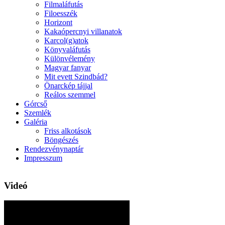
Filmaláfutás
Filoesszék
Horizont
Kakaópercnyi villanatok
Karcol(g)atok
Könyvaláfutás
Különvélemény
Magyar fanyar
Mit evett Szindbád?
Önarckép tájjal
Reálos szemmel
Górcső
Szemlék
Galéria
Friss alkotások
Böngészés
Rendezvénynaptár
Impresszum
Videó