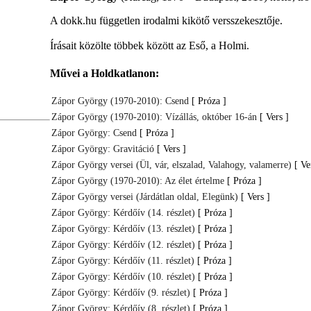
A dokk.hu független irodalmi kikötő versszekesztője.
Írásait közölte többek között az Eső, a Holmi.
Művei a Holdkatlanon:
Zápor György (1970-2010): Csend
[ Próza ]
Zápor György (1970-2010): Vízállás, október 16-án
[ Vers ]
Zápor György: Csend
[ Próza ]
Zápor György: Gravitáció
[ Vers ]
Zápor György versei (Ül, vár, elszalad, Valahogy, valamerre)
[ Ve
Zápor György (1970-2010): Az élet értelme
[ Próza ]
Zápor György versei (Járdátlan oldal, Elegünk)
[ Vers ]
Zápor György: Kérdőív (14. részlet)
[ Próza ]
Zápor György: Kérdőív (13. részlet)
[ Próza ]
Zápor György: Kérdőív (12. részlet)
[ Próza ]
Zápor György: Kérdőív (11. részlet)
[ Próza ]
Zápor György: Kérdőív (10. részlet)
[ Próza ]
Zápor György: Kérdőív (9. részlet)
[ Próza ]
Zápor György: Kérdőív (8. részlet)
[ Próza ]