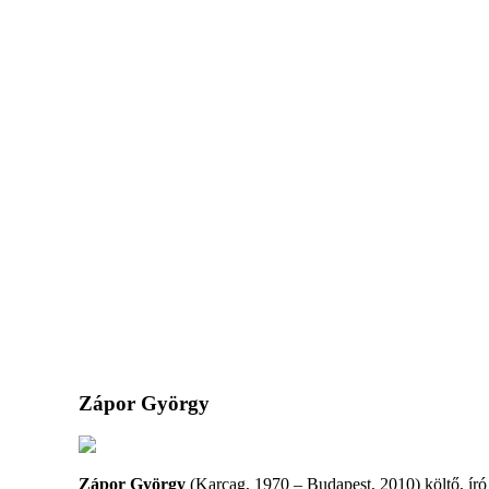
Zápor György
Zápor György
(Karcag, 1970 – Budapest, 2010) költő, író