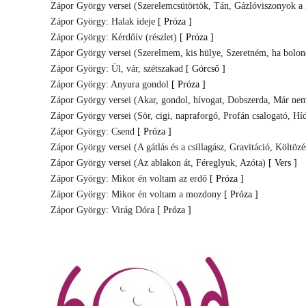
Zápor György versei (Szerelemcsütörtök, Tán, Gázlóviszonyok a
Zápor György: Halak ideje
[ Próza ]
Zápor György: Kérdőív (részlet)
[ Próza ]
Zápor György versei (Szerelmem, kis hülye, Szeretném, ha bolon
Zápor György: Ül, vár, szétszakad
[ Górcső ]
Zápor György: Anyura gondol
[ Próza ]
Zápor György versei (Akar, gondol, hívogat, Dobszerda, Már nem
Zápor György versei (Sör, cigi, napraforgó, Profán csalogató, Híd
Zápor György: Csend
[ Próza ]
Zápor György versei (A gátlás és a csillagász, Gravitáció, Költöz
Zápor György versei (Az ablakon át, Féreglyuk, Azóta)
[ Vers ]
Zápor György: Mikor én voltam az erdő
[ Próza ]
Zápor György: Mikor én voltam a mozdony
[ Próza ]
Zápor György: Virág Dóra
[ Próza ]