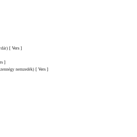
rdár)
[ Vers ]
rs ]
 Tizennégy nemzedék)
[ Vers ]