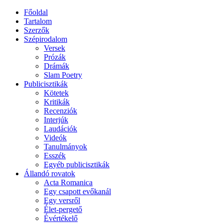
Főoldal
Tartalom
Szerzők
Szépirodalom
Versek
Prózák
Drámák
Slam Poetry
Publicisztikák
Kötetek
Kritikák
Recenziók
Interjúk
Laudációk
Videók
Tanulmányok
Esszék
Egyéb publicisztikák
Állandó rovatok
Acta Romanica
Egy csapott evőkanál
Egy versről
Élet-pergető
Évértékelő