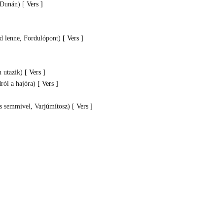
 Dunán)
[ Vers ]
d lenne, Fordulópont)
[ Vers ]
 utazik)
[ Vers ]
ról a hajóra)
[ Vers ]
és semmivel, Varjúmítosz)
[ Vers ]