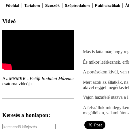
Főoldal
Tartalom
Szerzők
Szépirodalom
Publicisztikák
Á
Videó
Más is látta már, hogy re
És mikor leérkeznek, erő
A portásokon kívül, van m
Az
MNMKK - Petőfi Irodalmi Múzeum
Mert azok az állatkák, na
csatorna videója
akivel reggel megérkezte
Vajon hazafelé utazva a
A felszállók mindegyikén
megállóban, valami úton-
Keresés a honlapon: