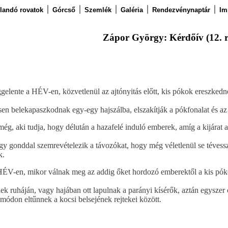
llandó rovatok
Górcső
Szemlék
Galéria
Rendezvénynaptár
Im
Zápor György: Kérdőív (12. ré
ggelente a HÉV-en, közvetlenül az ajtónyitás előtt, kis pókok ereszked
sen belekapaszkodnak egy-egy hajszálba, elszakítják a pókfonalat és a
ég, aki tudja, hogy délután a hazafelé induló emberek, amíg a kijárat a
gy gonddal szemrevételezik a távozókat, hogy még véletlenül se tévesszé
k.
 HÉV-en, mikor válnak meg az addig őket hordozó emberektől a kis pó
ek ruháján, vagy hajában ott lapulnak a parányi kísérők, aztán egyszer
módon eltűnnek a kocsi belsejének rejtekei között.