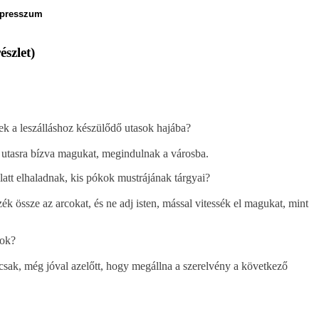
presszum
szlet)
nek a leszálláshoz készülődő utasok hajába?
z utasra bízva magukat, megindulnak a városba.
latt elhaladnak, kis pókok mustrájának tárgyai?
k össze az arcokat, és ne adj isten, mással vitessék el magukat, mint
kok?
 csak, még jóval azelőtt, hogy megállna a szerelvény a következő