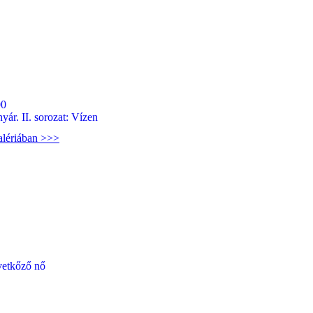
00
yár. II. sorozat: Vízen
alériában >>>
vetkőző nő