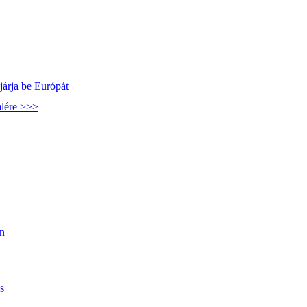
járja be Európát
mlére >>>
en
s