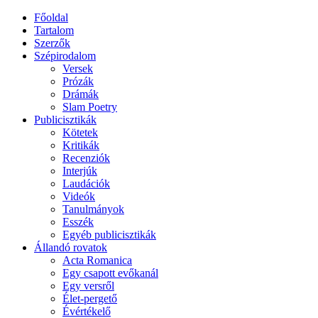
Főoldal
Tartalom
Szerzők
Szépirodalom
Versek
Prózák
Drámák
Slam Poetry
Publicisztikák
Kötetek
Kritikák
Recenziók
Interjúk
Laudációk
Videók
Tanulmányok
Esszék
Egyéb publicisztikák
Állandó rovatok
Acta Romanica
Egy csapott evőkanál
Egy versről
Élet-pergető
Évértékelő