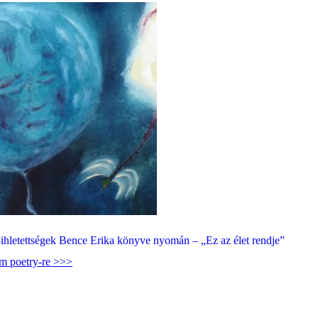
ihletettségek Bence Erika könyve nyomán – „Ez az élet rendje”
am poetry-re >>>