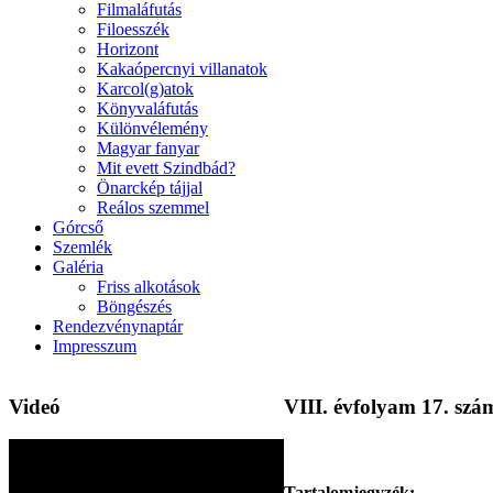
Filmaláfutás
Filoesszék
Horizont
Kakaópercnyi villanatok
Karcol(g)atok
Könyvaláfutás
Különvélemény
Magyar fanyar
Mit evett Szindbád?
Önarckép tájjal
Reálos szemmel
Górcső
Szemlék
Galéria
Friss alkotások
Böngészés
Rendezvénynaptár
Impresszum
Videó
VIII. évfolyam 17. szám
Tartalomjegyzék: