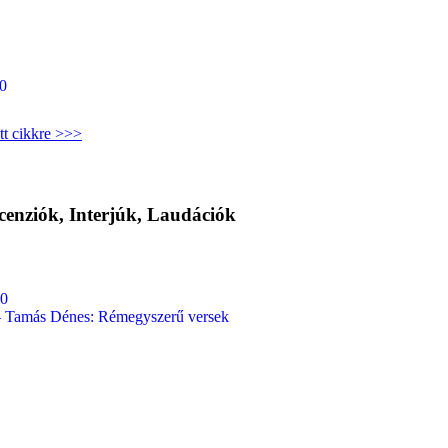
0
tt cikkre >>>
cenziók, Interjúk, Laudációk
00
– Tamás Dénes: Rémegyszerű versek