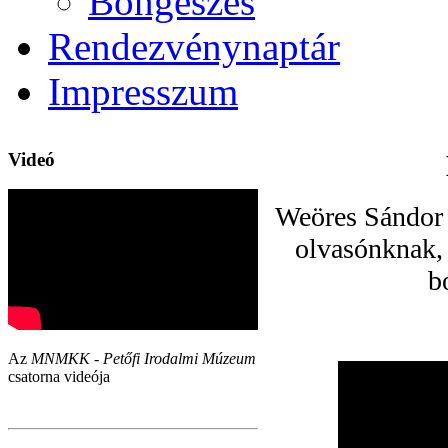
Böngészés
Rendezvénynaptár
Impresszum
Videó
Weöres Sándor 
olvasónknak, 
b
Az
MNMKK - Petőfi Irodalmi Múzeum
csatorna videója