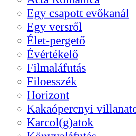
Egy csapott evőkanál
Egy versről
Élet-pergető
Évértékelő
Filmaláfutás
Filoesszék
Horizont
Kakaópercnyi villanat
Karcol(g)atok
Könyvaláfutás