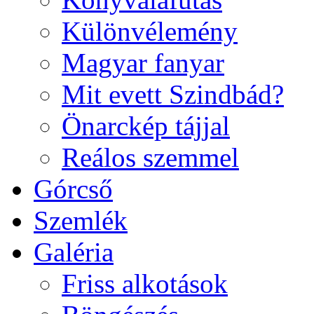
Különvélemény
Magyar fanyar
Mit evett Szindbád?
Önarckép tájjal
Reálos szemmel
Górcső
Szemlék
Galéria
Friss alkotások