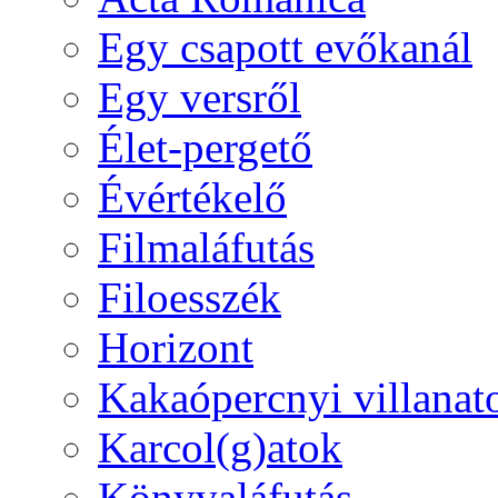
Egy csapott evőkanál
Egy versről
Élet-pergető
Évértékelő
Filmaláfutás
Filoesszék
Horizont
Kakaópercnyi villanat
Karcol(g)atok
Könyvaláfutás