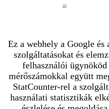
Ez a webhely a Google és a
szolgáltatásokat és elemz
felhasználói ügynököd 
mérőszámokkal együtt mego
StatCounter-rel a szolgál
használati statisztikák elk
észlelése és megoldása