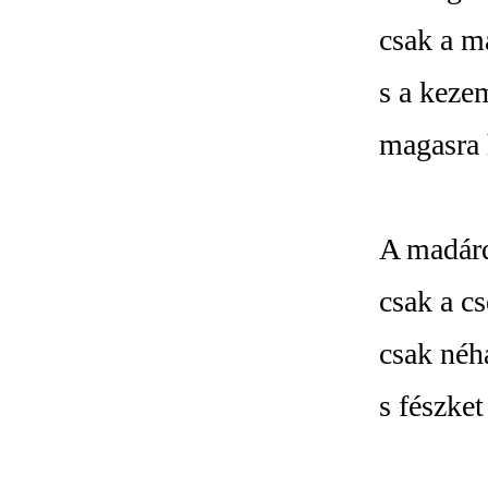
csak a m
s a keze
magasra 
A madár
csak a cs
csak néhá
s fészke