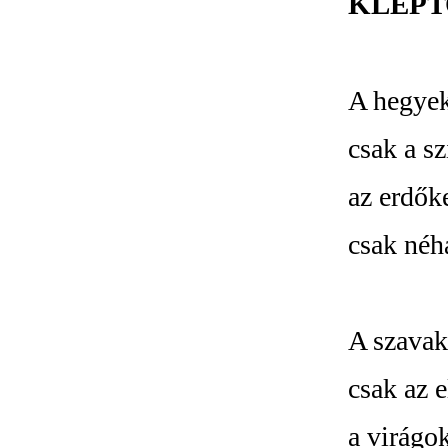
KLEP
A hegye
csak a s
az erdő
csak néh
A szava
csak az 
a virágo