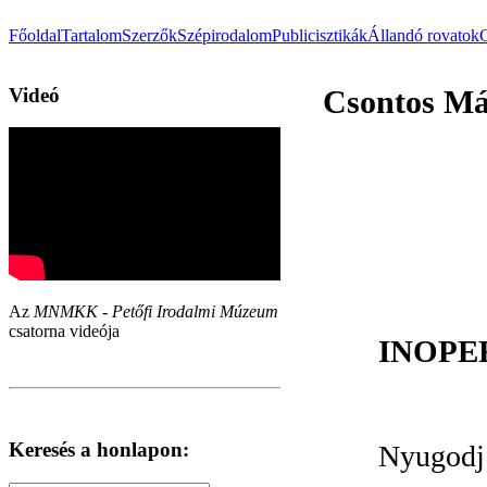
Főoldal
Tartalom
Szerzők
Szépirodalom
Publicisztikák
Állandó rovatok
Videó
Csontos Már
Az
MNMKK - Petőfi Irodalmi Múzeum
csatorna videója
INOPE
Keresés a honlapon:
Nyugodj