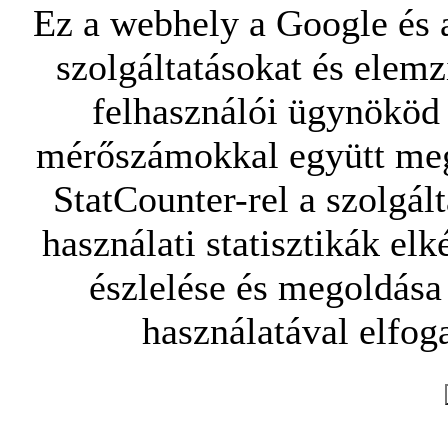
Ez a webhely a Google és a
szolgáltatásokat és elemz
felhasználói ügynököd 
mérőszámokkal együtt mego
StatCounter-rel a szolgál
használati statisztikák elk
észlelése és megoldása
használatával elfoga