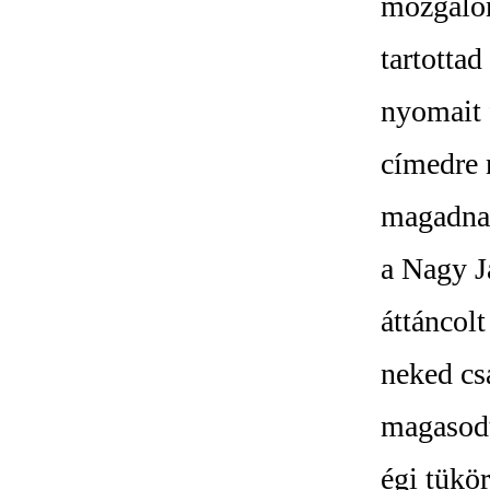
mozgalom
tartottad
nyomait 
címedre 
magadnak
a Nagy J
áttáncolt
neked cs
magasodt
égi tükö