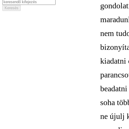
gondolat
maradunk
nem tud
bizonyít
kiadatni 
parancso
beadatni
soha töb
ne újulj 