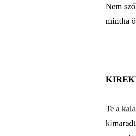
Nem szól
mintha ö
KIREK
Te a kal
kimaradt