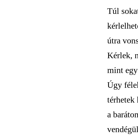
Túl soka
kérlelhet
útra von
Kérlek, 
mint egy
Úgy féle
térhetek 
a baráto
vendégül