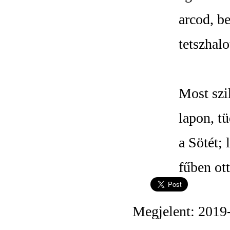
arcod, be
tetszhalo
Most szi
lapon, t
a Sötét; 
fűben ot
Megjelent: 2019