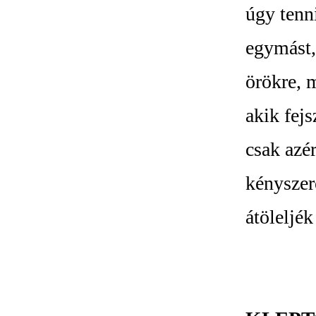
úgy tenn
egymást,
örökre, m
akik fej
csak azér
kényszer
átöleljé