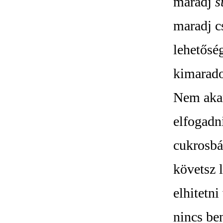
maradj
s
maradj c
lehetősé
kimarad
Nem aka
elfogadn
cukrosbá
követsz 
elhitetn
nincs be