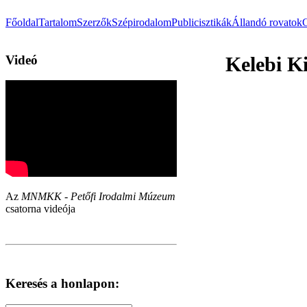
Főoldal
Tartalom
Szerzők
Szépirodalom
Publicisztikák
Állandó rovatok
Videó
Kelebi Ki
Az
MNMKK - Petőfi Irodalmi Múzeum
csatorna videója
Keresés a honlapon: