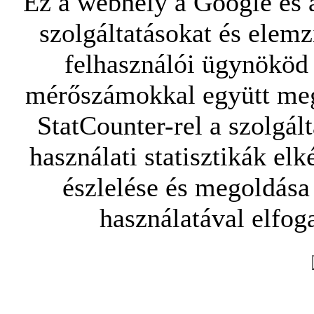
Ez a webhely a Google és a
szolgáltatásokat és elemz
felhasználói ügynököd 
mérőszámokkal együtt mego
StatCounter-rel a szolgál
használati statisztikák elk
észlelése és megoldása
használatával elfoga