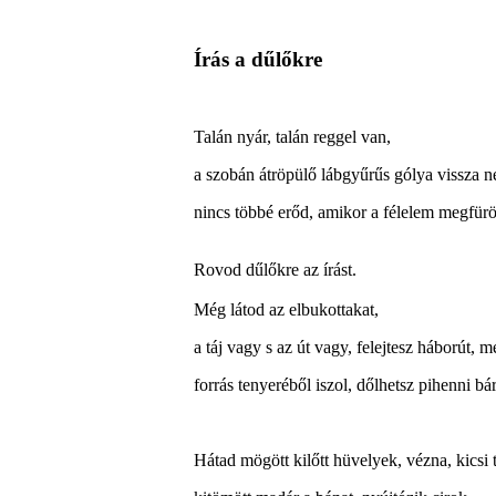
Írás a dűlőkre
Talán nyár, talán reggel van,
a szobán átröpülő lábgyűrűs gólya vissza n
nincs többé erőd, amikor a félelem megfürö
Rovod dűlőkre az írást.
Még látod az elbukottakat,
a táj vagy s az út vagy, felejtesz háborút, m
forrás tenyeréből iszol, dőlhetsz pihenni bá
Hátad mögött kilőtt hüvelyek, vézna, kicsi t