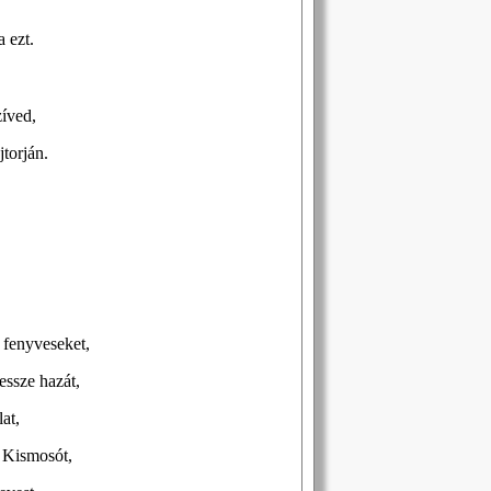
a ezt.
zíved,
torján.
 fenyveseket,
ssze hazát,
at,
n Kismosót,