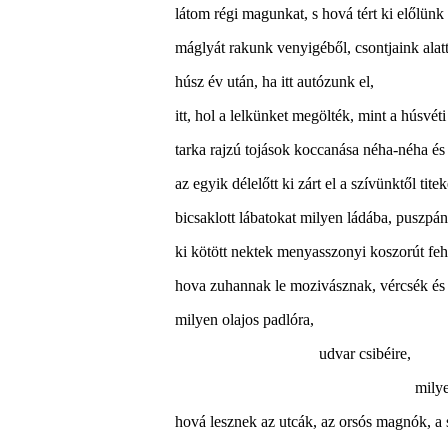
látom régi magunkat, s hová tért ki előlün
máglyát rakunk venyigéből, csontjaink alatt
húsz év után, ha itt autózunk el,
itt, hol a lelkünket megölték, mint a húsvéti
tarka rajzú tojások koccanása néha-néha és 
az egyik délelőtt ki zárt el a szívünktől tite
bicsaklott lábatokat milyen ládába, puszpá
ki kötött nektek menyasszonyi koszorút fehé
hova zuhannak le mozivásznak, vércsék és 
milyen olajos padlóra,
udvar csibéire,
mily
hová lesznek az utcák, az orsós magnók, a 