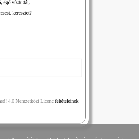
ó, égő vízdudái,
csest, keresztet?
asd! 4.0 Nemzetközi Licenc
feltételeinek