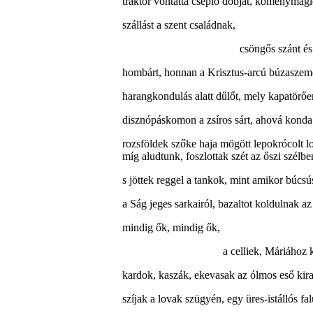
traktor vontatta cséplő dobját, köménymagl
szállást a szent családnak,
csöngős szánt és
hombárt, honnan a Krisztus-arcú búzaszeme
harangkondulás alatt dűlőt, mely kapatörőe
disznópáskomon a zsíros sárt, ahová konda 
rozsföldek szőke haja mögött lepokrócolt l
míg aludtunk, foszlottak szét az őszi szélbe
s jöttek reggel a tankok, mint amikor búcs
a Ság jeges sarkairól, bazaltot koldulnak az
mindig ők, mindig ők,
a celliek, Máriához
kardok, kaszák, ekevasak az ólmos eső kir
szíjak a lovak szügyén, egy üres-istállós fal