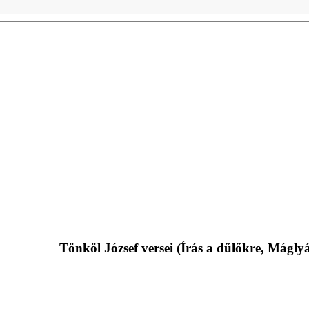
Tönköl József versei (Írás a dűlőkre, Mágly