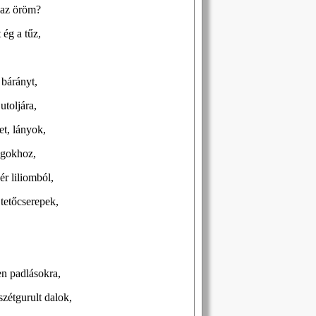
k az öröm?
 ég a tűz,
 bárányt,
utoljára,
ket, lányok,
ngokhoz,
r liliomból,
tetőcserepek,
en padlásokra,
szétgurult dalok,