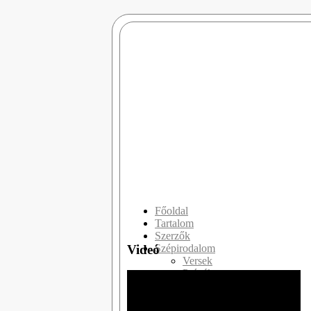
Főoldal
Tartalom
Szerzők
Videó
Szépirodalom
Versek
Prózák
Drámák
Slam Poetry
Publicisztikák