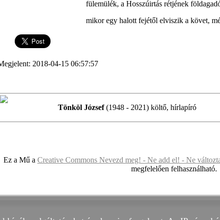
fülemülék, a Hosszúirtás rétjének földagad
mikor egy halott fejétől elviszik a követ, mé
Megjelent: 2018-04-15 06:57:57
Tönköl
József
(1948 - 2021) költő, hírlapíró
Ez a Mű a
Creative Commons Nevezd meg! - Ne add el! - Ne változt
megfelelően felhasználható.