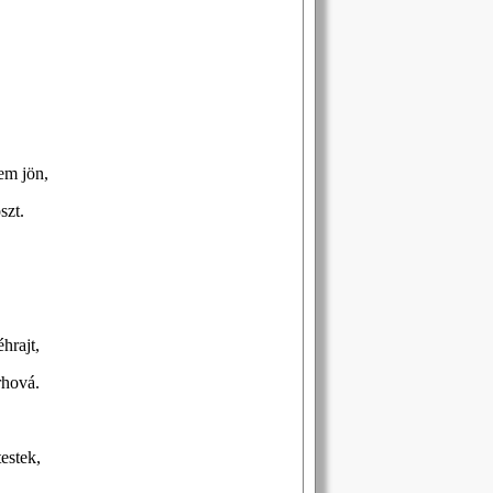
em jön,
szt.
éhrajt,
rhová.
estek,