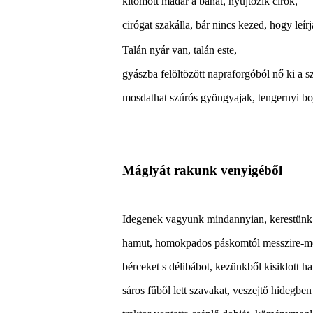
kitömött madár a bánat, nyújtózik cirok,
cirógat szakálla, bár nincs kezed, hogy leírj
Talán nyár van, talán este,
gyászba felöltözött napraforgóból nő ki a s
mosdathat szúrós gyöngyajak, tengernyi boj
Máglyát rakunk venyigéből
Idegenek vagyunk mindannyian, kerestünk
hamut, homokpados páskomtól messzire-me
bérceket s délibábot, kezünkből kisiklott hal
sáros fűből lett szavakat, veszejtő hidegbe