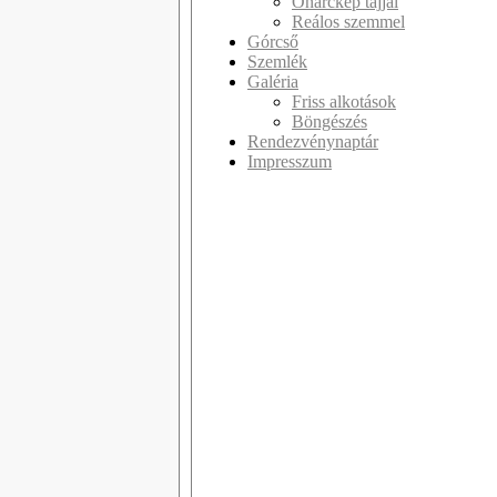
Önarckép tájjal
Reálos szemmel
Górcső
Szemlék
Galéria
Friss alkotások
Böngészés
Rendezvénynaptár
Impresszum