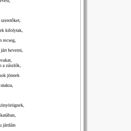
evest,
 szeretőket,
k kifolytak,
n recseg,
járt heverni,
ovakat,
n a zászlók,
úsok jönnek
 utakra,
 könyörögnek,
akatában,
u járdáin