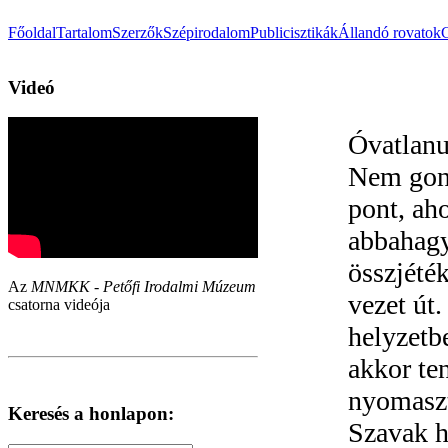
Főoldal
Tartalom
Szerzők
Szépirodalom
Publicisztikák
Állandó rovatok
Videó
Óvatlanu
Nem gond
pont, aho
abbahagy
összjété
Az
MNMKK - Petőfi Irodalmi Múzeum
vezet út
csatorna videója
helyzetb
akkor te
nyomaszt
Keresés a honlapon:
Szavak h