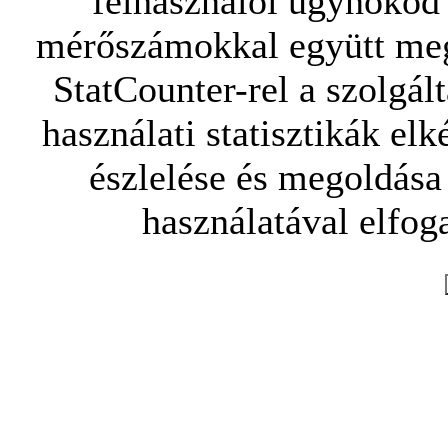
felhasználói ügynököd 
mérőszámokkal együtt mego
StatCounter-rel a szolgál
használati statisztikák elk
észlelése és megoldása
használatával elfoga