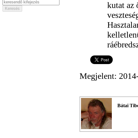
kutat az 
vesztesé
Hasztala
kelletle
ráébredsz
Megjelent: 2014
Bátai Tib