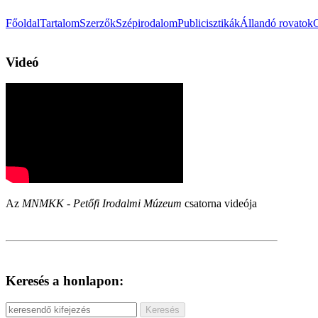
Főoldal
Tartalom
Szerzők
Szépirodalom
Publicisztikák
Állandó rovatok
Videó
Az
MNMKK - Petőfi Irodalmi Múzeum
csatorna videója
Keresés a honlapon: