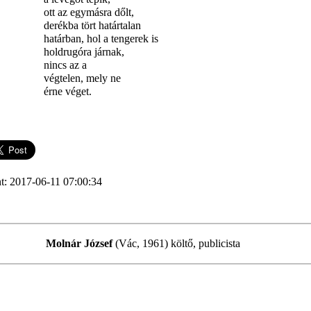
ott az egymásra dőlt,
derékba tört határtalan
határban, hol a tengerek is
holdrugóra járnak,
nincs az a
végtelen, mely ne
érne véget.
t: 2017-06-11 07:00:34
Molnár József
(Vác, 1961) költő, publicista