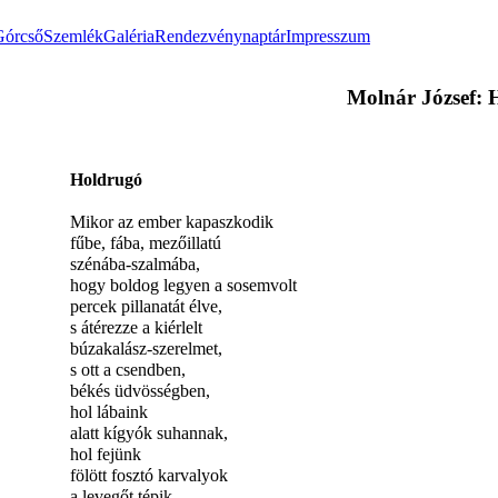
Górcső
Szemlék
Galéria
Rendezvénynaptár
Impresszum
Molnár József: 
Holdrugó
Mikor az ember kapaszkodik
fűbe, fába, mezőillatú
szénába-szalmába,
hogy boldog legyen a sosemvolt
percek pillanatát élve,
s átérezze a kiérlelt
búzakalász-szerelmet,
s ott a csendben,
békés üdvösségben,
hol lábaink
alatt kígyók suhannak,
hol fejünk
fölött fosztó karvalyok
a levegőt tépik,