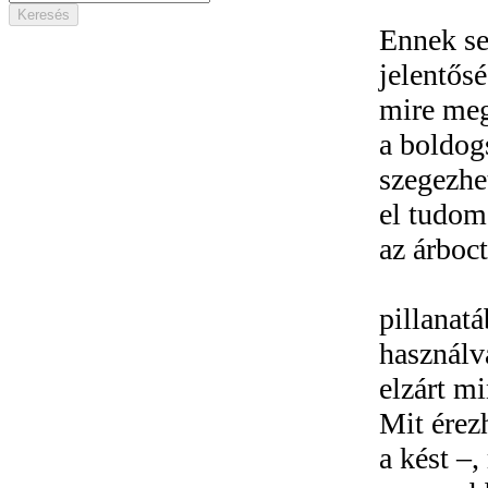
Ennek se
jelentős
mire megy
a boldog
szegezhet
el tudom
az árboc
pillanat
használv
elzárt mi
Mit érez
a kést –