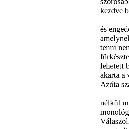
szorosab
kezdve be
és enged
amelynek
tenni ne
fürkészt
lehetett
akarta a 
Azóta sz
nélkül m
monológj
Válaszol