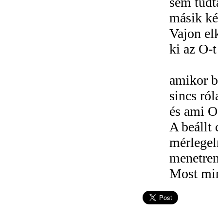
sem tudt
másik ké
Vajon el
ki az O-t
amikor b
sincs ról
és ami O 
A beállt
mérlegel
menetren
Most min