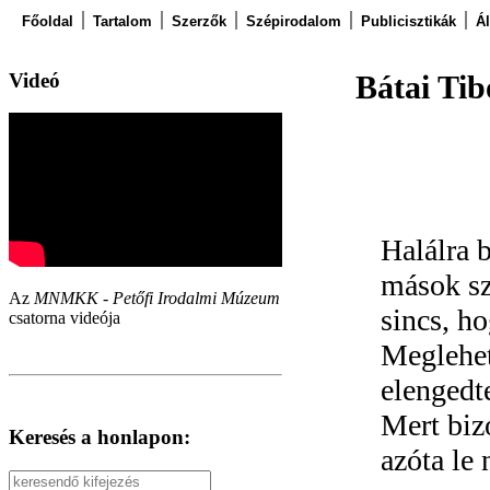
Főoldal
Tartalom
Szerzők
Szépirodalom
Publicisztikák
Á
Videó
Bátai Tib
Halálra 
mások s
Az
MNMKK - Petőfi Irodalmi Múzeum
sincs, h
csatorna videója
Meglehet
elengedt
Mert biz
Keresés a honlapon:
azóta le 