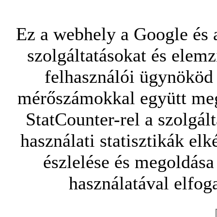
Ez a webhely a Google és a
szolgáltatásokat és elemz
felhasználói ügynököd 
mérőszámokkal együtt mego
StatCounter-rel a szolgál
használati statisztikák elk
észlelése és megoldása
használatával elfoga