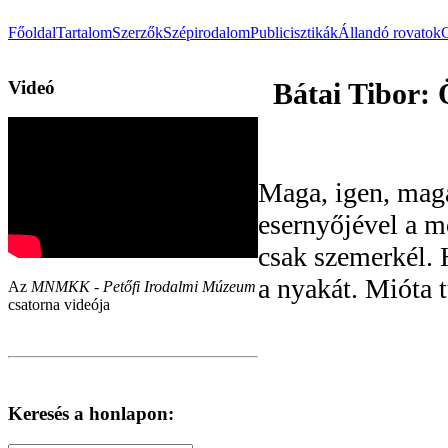
Főoldal
Tartalom
Szerzők
Szépirodalom
Publicisztikák
Állandó rovatok
Videó
Bátai Tibor: 
Maga, igen, maga
esernyőjével a 
csak szemerkél. 
a nyakát. Mióta 
Az
MNMKK - Petőfi Irodalmi Múzeum
csatorna videója
Keresés a honlapon: