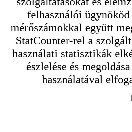
szolgáltatásokat és elemz
felhasználói ügynököd 
mérőszámokkal együtt mego
StatCounter-rel a szolgál
használati statisztikák elk
észlelése és megoldása
használatával elfoga