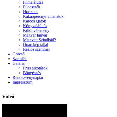
Filmaláfutás
Filoesszék
Horizont
Kakaópercnyi villanatok
Karcol(g)atok
Könyvaláfutás
Különvélemény
Magyar fanyar
Mit evett Szindbád?
Önarckép tájjal
Reálos szemmel
Górcső
Szemlék
Galéria
Friss alkotások
Böngészés
Rendezvénynaptár
Impresszum
Videó