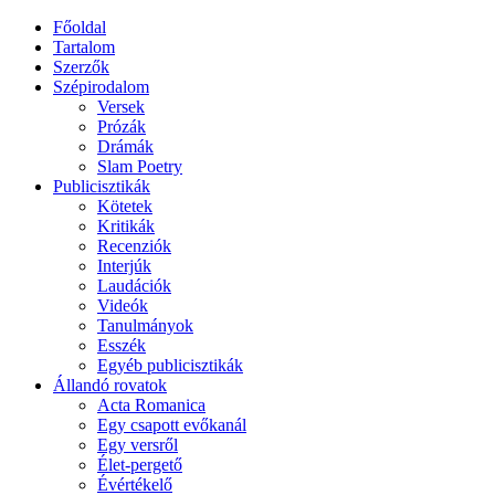
Főoldal
Tartalom
Szerzők
Szépirodalom
Versek
Prózák
Drámák
Slam Poetry
Publicisztikák
Kötetek
Kritikák
Recenziók
Interjúk
Laudációk
Videók
Tanulmányok
Esszék
Egyéb publicisztikák
Állandó rovatok
Acta Romanica
Egy csapott evőkanál
Egy versről
Élet-pergető
Évértékelő