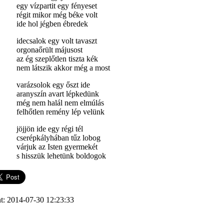
egy vízpartit egy fényeset
régit mikor még béke volt
ide hol jégben ébredek
idecsalok egy volt tavaszt
orgonaőrült májusost
az ég szeplőtlen tiszta kék
nem látszik akkor még a most
varázsolok egy őszt ide
aranyszín avart lépkedünk
még nem halál nem elmúlás
felhőtlen remény lép velünk
jöjjön ide egy régi tél
cserépkályhában tűz lobog
várjuk az Isten gyermekét
s hisszük lehetünk boldogok
t: 2014-07-30 12:23:33