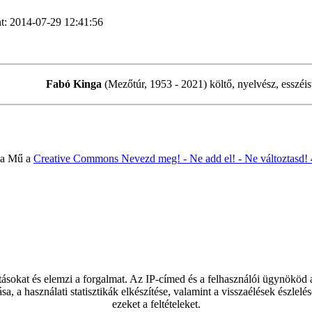
t: 2014-07-29 12:41:56
Fabó Kinga
(Mezőtúr, 1953 - 2021) költő, nyelvész, esszéis
 a Mű a
Creative Commons Nevezd meg! - Ne add el! - Ne változtasd!
tásokat és elemzi a forgalmat. Az IP-címed és a felhasználói ügynököd
ása, a használati statisztikák elkészítése, valamint a visszaélések észl
ezeket a feltételeket.