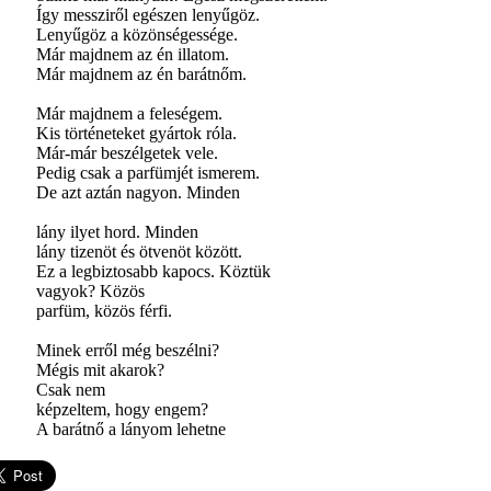
Így messziről egészen lenyűgöz.
Lenyűgöz a közönségessége.
Már majdnem az én illatom.
Már majdnem az én barátnőm.
Már majdnem a feleségem.
Kis történeteket gyártok róla.
Már-már beszélgetek vele.
Pedig csak a parfümjét ismerem.
De azt aztán nagyon. Minden
lány ilyet hord. Minden
lány tizenöt és ötvenöt között.
Ez a legbiztosabb kapocs. Köztük
vagyok? Közös
parfüm, közös férfi.
Minek erről még beszélni?
Mégis mit akarok?
Csak nem
képzeltem, hogy engem?
A barátnő a lányom lehetne