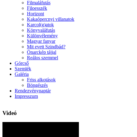
Filmaláfutás
Filoesszék
Horizont
Kakaópercnyi villanatok
Karcol(g)atok
Könyvaláfutás
Különvélemény
Magyar fanyar
Mit evett Szindbád?
Önarckép tájjal
Reálos szemmel
Górcső
Szemlék
Galéria
Friss alkotások
Böngészés
Rendezvénynaptár
Impresszum
Videó