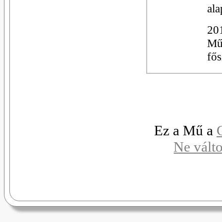
ala
201
Műv
fős
Ez a Mű a
Ne vált