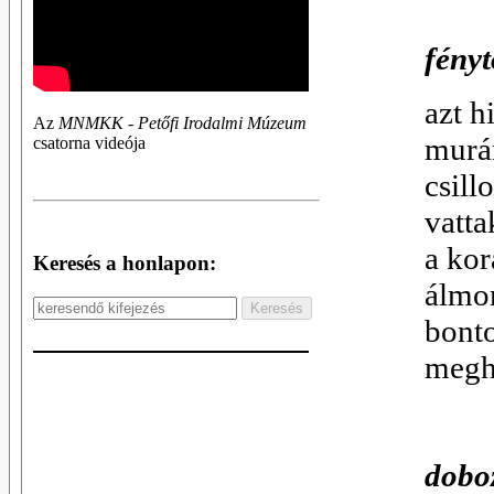
fényt
azt h
Az
MNMKK - Petőfi Irodalmi Múzeum
murá
csatorna videója
csill
vatta
a kor
Keresés a honlapon:
álmo
bonto
megh
dobo