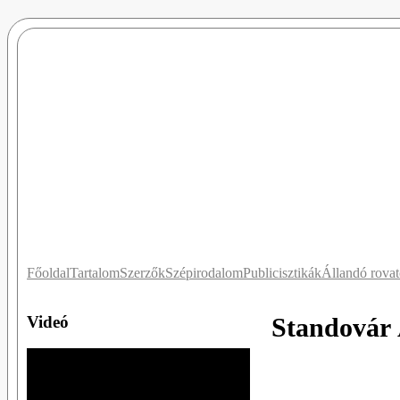
Főoldal
Tartalom
Szerzők
Szépirodalom
Publicisztikák
Állandó rova
Videó
Standovár 