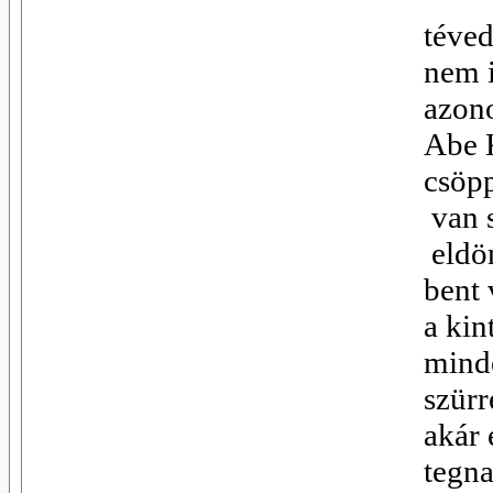
téve
nem 
azon
Abe 
csöp
van 
eldön
bent 
a kin
minde
szürr
akár 
tegna