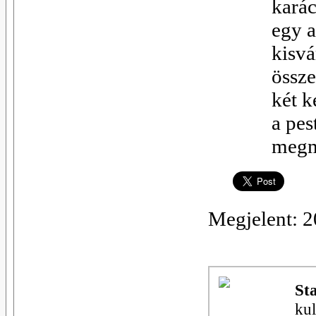
karác
egy 
kisv
össz
két 
a pes
megm
Megjelent: 
St
kul