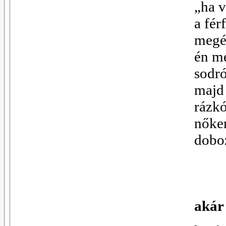
„ha v
a fér
megé
én m
sodr
majd 
rázk
nőke
dobo
akár