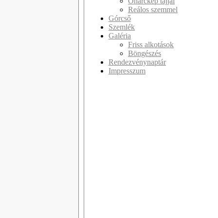
Önarckép tájjal
Reálos szemmel
Górcső
Szemlék
Galéria
Friss alkotások
Böngészés
Rendezvénynaptár
Impresszum