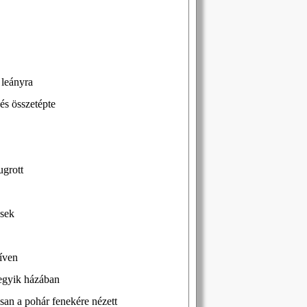
 leányra
és összetépte
ugrott
esek
híven
 egyik házában
osan a pohár fenekére nézett