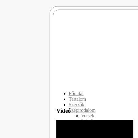
Főoldal
Tartalom
Szerzők
Videó
Szépirodalom
Versek
Prózák
Drámák
Slam Poetry
Publicisztikák