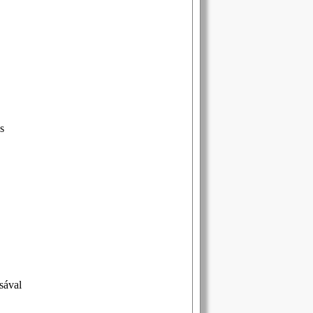
s
sával