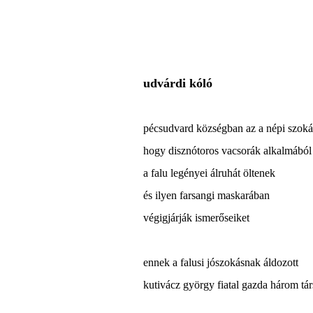
udvárdi kóló
pécsudvard községban az a népi szoká
hogy disznótoros vacsorák alkalmából
a falu legényei álruhát öltenek
és ilyen farsangi maskarában
végigjárják ismerőseiket
ennek a falusi jószokásnak áldozott
kutivácz györgy fiatal gazda három tár