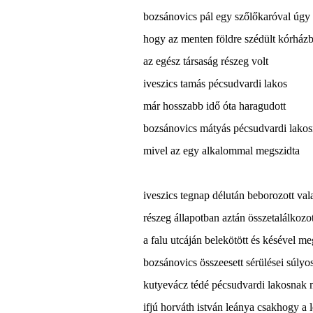
bozsánovics pál egy szőlőkaróval úgy 
hogy az menten földre szédült kórház
az egész társaság részeg volt
iveszics tamás pécsudvardi lakos
már hosszabb idő óta haragudott
bozsánovics mátyás pécsudvardi lakos
mivel az egy alkalommal megszidta
iveszics tegnap délután beborozott val
részeg állapotban aztán összetalálkozo
a falu utcáján belekötött és késével me
bozsánovics összeesett sérülései súly
kutyevácz tédé pécsudvardi lakosnak 
ifjú horváth istván leánya csakhogy a 