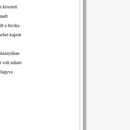
t követett
madt
lt a bicska
sebet kapott
aktanyában
t volt nálam
 fagyva