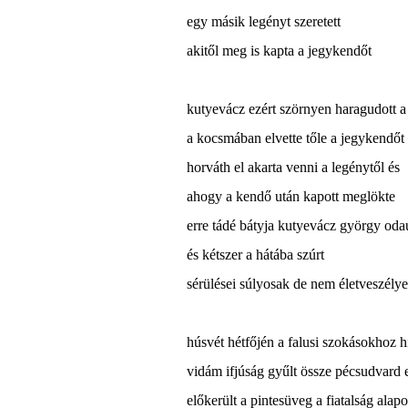
egy másik legényt szeretett
akitől meg is kapta a jegykendőt
kutyevácz ezért szörnyen haragudott a
a kocsmában elvette tőle a jegykendőt 
horváth el akarta venni a legénytől és
ahogy a kendő után kapott meglökte
erre tádé bátyja kutyevácz györgy oda
és kétszer a hátába szúrt
sérülései súlyosak de nem életveszély
húsvét hétfőjén a falusi szokásokhoz 
vidám ifjúság gyűlt össze pécsudvard
előkerült a pintesüveg a fiatalság alap