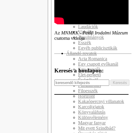
Kötetek
Kritikák
Recenziók
Interjúk
Laudációk
Videók
Az
MNMKK - Petőfi Irodalmi Múzeum
Tanulmányok
csatorna videója
Esszék
Egyéb publicisztikák
Állandó rovatok
Acta Romanica
Egy csapott evőkanál
Egy versről
Keresés a honlapon:
Élet-pergető
Évértékelő
Filmaláfutás
Filoesszék
Horizont
Kakaópercnyi villanatok
Karcol(g)atok
Könyvaláfutás
Különvélemény
Magyar fanyar
Mit evett Szindbád?