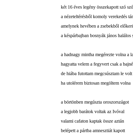
két 16 éves legény összekapott szó szó
a nézeteltérésből komoly verekedés tá
amelynek hevében a zsebekből előkerü
a késpárbajban bosnyák jános halálos 
a hadnagy mintha megérezte volna a l
hagyatta velem a fegyvert csak a bajné
de hiába futottam megcsúsztam le volt
ha utolérem biztosan megöltem volna
a börtönben megúszta oroszországot
a legjobb barátok voltak az Ivóval
valami cafaton kaptak össze aztán
belépett a pártba amnesztiát kapott