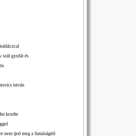
kásádáczcal
 szál gyufát és
ta
tovics istván
lni kezdte
éggel
e nem ijed meg a fiatalságtól