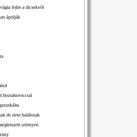
vágta fejbe a dicsekvőt
ban ápolják
ra
ahol
tt bozsánoviccsal
gszurkálta
osak de nem halálosak
megtetszett szörnyen
leány