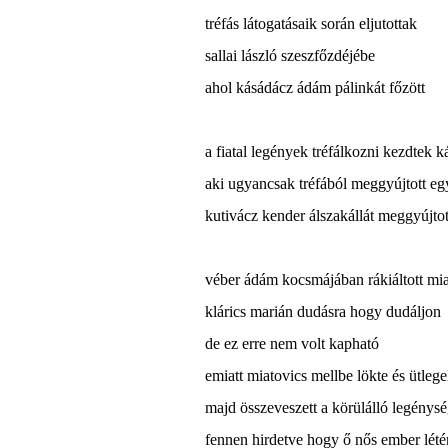
tréfás látogatásaik során eljutottak
sallai lászló szeszfőzdéjébe
ahol kásádácz ádám pálinkát főzött
a fiatal legények tréfálkozni kezdtek 
aki ugyancsak tréfából meggyújtott egy
kutivácz kender álszakállát meggyújtot
véber ádám kocsmájában rákiáltott mia
klárics marián dudásra hogy dudáljon
de ez erre nem volt kapható
emiatt miatovics mellbe lökte és ütlege
majd összeveszett a körülálló legénys
fennen hirdetve hogy ő nős ember létér