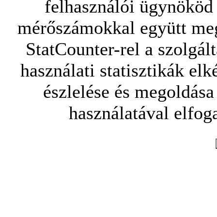
felhasználói ügynököd 
mérőszámokkal együtt mego
StatCounter-rel a szolgál
használati statisztikák elk
észlelése és megoldása
használatával elfoga