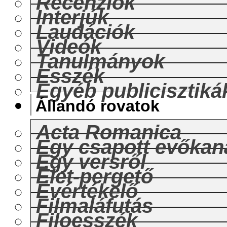
Recenziók
Interjúk
Laudációk
Videók
Tanulmányok
Esszék
Egyéb publicisztiká
Állandó rovatok
Acta Romanica
Egy csapott evőkan
Egy versről
Élet-pergető
Évértékelő
Filmaláfutás
Filoesszék