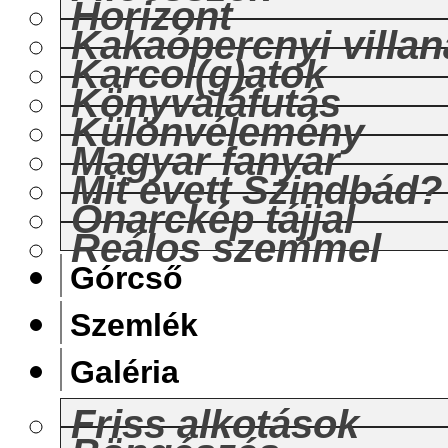
Horizont
Kakaópercnyi villan
Karcol(g)atok
Könyvaláfutás
Különvélemény
Magyar fanyar
Mit evett Szindbád?
Önarckép tájjal
Reálos szemmel
Górcső
Szemlék
Galéria
Friss alkotások