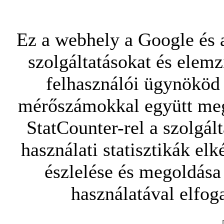
Ez a webhely a Google és a
szolgáltatásokat és elemz
felhasználói ügynököd 
mérőszámokkal együtt mego
StatCounter-rel a szolgál
használati statisztikák elk
észlelése és megoldása
használatával elfoga