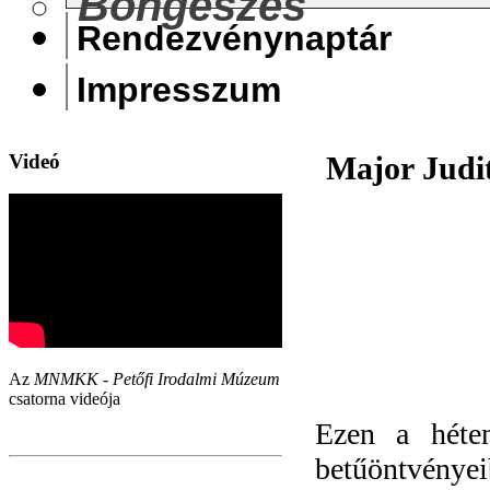
Böngészés
Rendezvénynaptár
Impresszum
Videó
Major Judit
Az
MNMKK - Petőfi Irodalmi Múzeum
csatorna videója
Ezen a héten
betűöntvényei