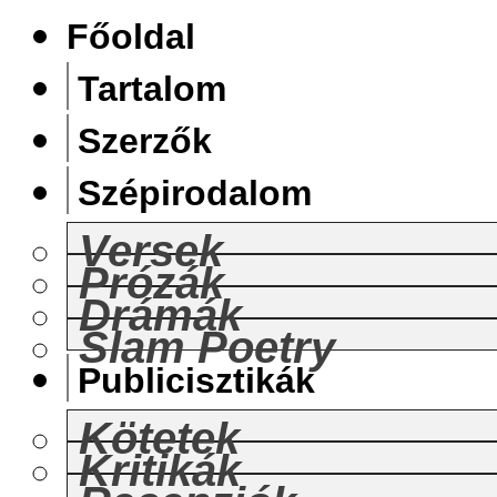
Főoldal
Tartalom
Szerzők
Szépirodalom
Versek
Prózák
Drámák
Slam Poetry
Publicisztikák
Kötetek
Kritikák