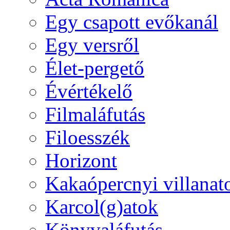
Egy csapott evőkanál
Egy versről
Élet-pergető
Évértékelő
Filmaláfutás
Filoesszék
Horizont
Kakaópercnyi villanat
Karcol(g)atok
Könyvaláfutás