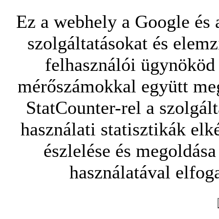
Ez a webhely a Google és a
szolgáltatásokat és elemz
felhasználói ügynököd 
mérőszámokkal együtt mego
StatCounter-rel a szolgál
használati statisztikák elk
észlelése és megoldása
használatával elfoga