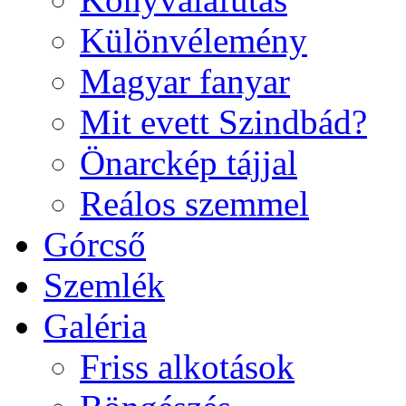
Különvélemény
Magyar fanyar
Mit evett Szindbád?
Önarckép tájjal
Reálos szemmel
Górcső
Szemlék
Galéria
Friss alkotások