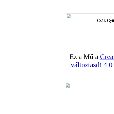
Csák Gyö
Ez a Mű a
Crea
változtasd! 4.