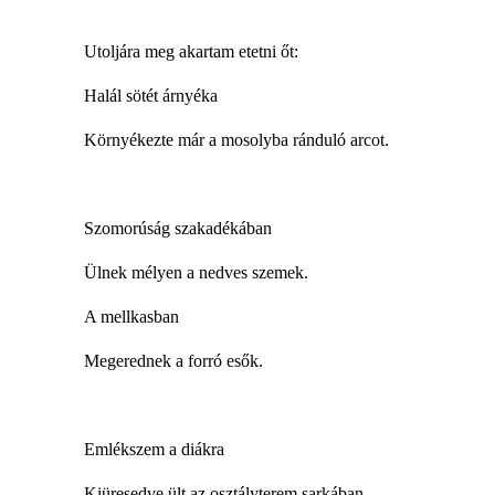
Utoljára meg akartam etetni őt:
Halál sötét árnyéka
Környékezte már a mosolyba ránduló arcot.
Szomorúság szakadékában
Ülnek mélyen a nedves szemek.
A mellkasban
Megerednek a forró esők.
Emlékszem a diákra
Kiüresedve ült az osztályterem sarkában.