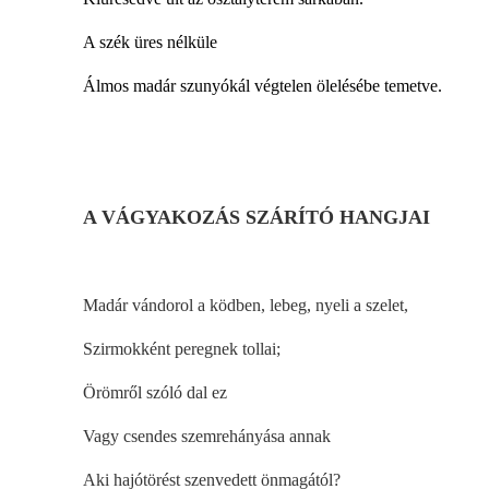
A szék üres nélküle
Álmos madár szunyókál végtelen ölelésébe temetve.
A VÁGYAKOZÁS SZÁRÍTÓ HANGJAI
Madár vándorol a ködben, lebeg, nyeli a szelet,
Szirmokként peregnek tollai;
Örömről szóló dal ez
Vagy csendes szemrehányása annak
Aki hajótörést szenvedett önmagától?