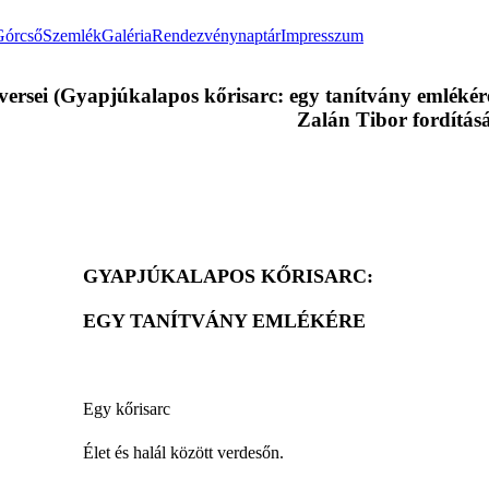
Górcső
Szemlék
Galéria
Rendezvénynaptár
Impresszum
ersei (Gyapjúkalapos kőrisarc: egy tanítvány emlékére
Zalán Tibor fordítás
GYAPJÚKALAPOS KŐRISARC:
EGY TANÍTVÁNY EMLÉKÉRE
Egy kőrisarc
Élet és halál között verdesőn.