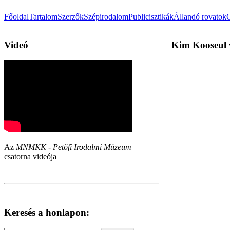
Főoldal
Tartalom
Szerzők
Szépirodalom
Publicisztikák
Állandó rovatok
Videó
Kim Kooseul v
Az
MNMKK - Petőfi Irodalmi Múzeum
csatorna videója
Keresés a honlapon: