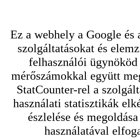
Ez a webhely a Google és a
szolgáltatásokat és elemz
felhasználói ügynököd 
mérőszámokkal együtt mego
StatCounter-rel a szolgál
használati statisztikák elk
észlelése és megoldása
használatával elfoga