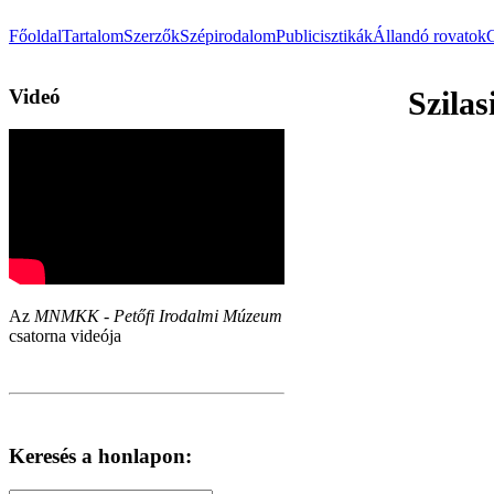
Főoldal
Tartalom
Szerzők
Szépirodalom
Publicisztikák
Állandó rovatok
Videó
Szilas
Az
MNMKK - Petőfi Irodalmi Múzeum
csatorna videója
Keresés a honlapon: