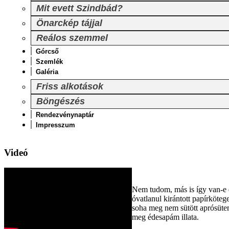
Mit evett Szindbád?
Önarckép tájjal
Reálos szemmel
Górcső
Szemlék
Galéria
Friss alkotások
Böngészés
Rendezvénynaptár
Impresszum
Videó
Nem tudom, más is így van-e e
óvatlanul kirántott papírköteg
soha meg nem sütött aprósütem
meg édesapám illata.