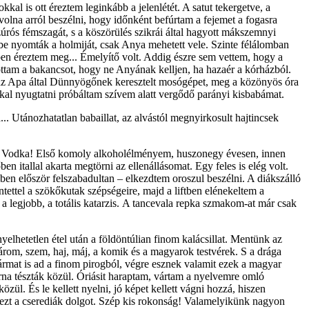
al is ott éreztem leginkább a jelenlétét. A satut tekergetve, a
volna arról beszélni, hogy időnként befúrtam a fejemet a fogasra
rós fémszagát, s a köszörülés szikrái által hagyott mákszemnyi
be nyomták a holmiját, csak Anya mehetett vele. Szinte félálomban
gben éreztem meg... Émelyítő volt. Addig észre sem vettem, hogy a
ottam a bakancsot, hogy ne Anyának kelljen, ha hazaér a kórházból.
 az Apa által Dünnyögőnek keresztelt mosógépet, meg a közönyös óra
kal nyugtatni próbáltam szívem alatt vergődő parányi kisbabámat.
... Utánozhatatlan babaillat, az alvástól megnyirkosult hajtincsek
kes. Vodka! Első komoly alkoholélményem, huszonegy évesen, innen
ben itallal akarta megtörni az ellenállásomat. Egy feles is elég volt.
mben először felszabadultan – elkezdtem oroszul beszélni. A diákszálló
tettel a szökőkutak szépségeire, majd a liftben elénekeltem a
a legjobb, a totális katarzis. A tancevala repka szmakom-at már csak
elhetetlen étel után a földöntúlian finom kalácsillat. Mentünk az
árom, szem, haj, máj, a komik és a magyarok testvérek. S a drága
ármat is ad a finom pirogból, végre esznek valamit ezek a magyar
arna tészták közül. Óriásit haraptam, vártam a nyelvemre omló
zül. És le kellett nyelni, jó képet kellett vágni hozzá, hiszen
a ezt a cserediák dolgot. Szép kis rokonság! Valamelyikünk nagyon