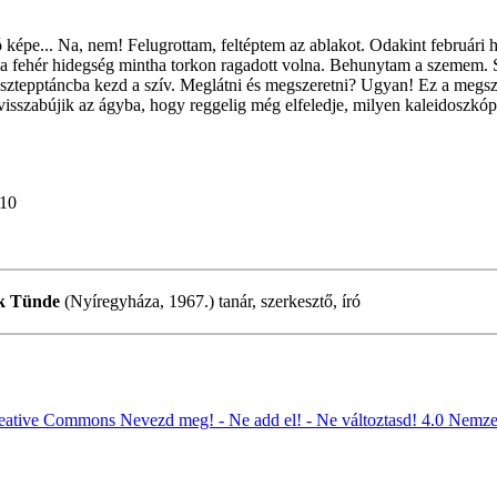
 képe... Na, nem! Felugrottam, feltéptem az ablakot. Odakint februári hó
 a fehér hidegség mintha torkon ragadott volna. Behunytam a szemem. S a
s sztepptáncba kezd a szív. Meglátni és megszeretni? Ugyan! Ez a megsza
visszabújik az ágyba, hogy reggelig még elfeledje, milyen kaleidoszkópo
:10
ik Tünde
(Nyíregyháza, 1967.) tanár, szerkesztő, író
eative Commons Nevezd meg! - Ne add el! - Ne változtasd! 4.0 Nemze