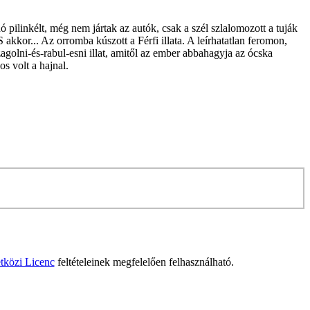
 pilinkélt, még nem jártak az autók, csak a szél szlalomozott a tuják
kkor... Az orromba kúszott a Férfi illata. A leírhatatlan feromon,
golni-és-rabul-esni illat, amitől az ember abbahagyja az ócska
s volt a hajnal.
tközi Licenc
feltételeinek megfelelően felhasználható.