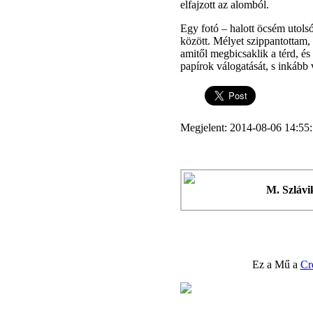
elfajzott az alomból.
Egy fotó – halott öcsém utolsó
között. Mélyet szippantottam,
amitől megbicsaklik a térd, é
papírok válogatását, s inkább 
Megjelent: 2014-08-06 14:55
M. Szláv
Ez a Mű a
Cr