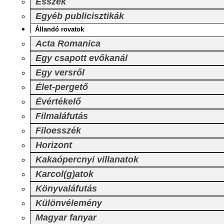
Esszék
Egyéb publicisztikák
Állandó rovatok
Acta Romanica
Egy csapott evőkanál
Egy versről
Élet-pergető
Évértékelő
Filmaláfutás
Filoesszék
Horizont
Kakaópercnyi villanatok
Karcol(g)atok
Könyvaláfutás
Különvélemény
Magyar fanyar