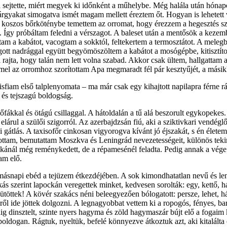
ejtette, miért megyek ki időnként a műhelybe. Még halála után hónapokk
árgyakat simogatva ismét magam mellett éreztem őt. Hogyan is lehetett 
koszos bőrköténybe temettem az orromat, hogy érezzem a hegesztés szú
Így próbáltam feledni a vérszagot. A baleset után a mentősök a kezem
ttam a kabátot, vacogtam a sokktól, feltekertem a termosztátot. A mele
gott nadrággal együtt begyömöszöltem a kabátot a mosógépbe, kitisztít
rajta, hogy talán nem lett volna szabad. Akkor csak ültem, hallgattam
mel az orromhoz szorítottam Apa megmaradt fél pár kesztyűjét, a másik
kisfiam első talplenyomata – ma már csak egy kihajtott napilapra férne rá
 és tejszagú boldogság.
yőfákkal és ötágú csillaggal. A hátoldalán a tű alá beszorult egykope
elárul a szülői szigorról. Az azerbajdzsán fiú, aki a sziktivkari vendéglő
gátlás. A taxisofőr cinkosan vigyorogva kívánt jó éjszakát, s én élete
rtottam, bemutattam Moszkva és Leningrád nevezetességeit, különös tekin
ajkánál még reménykedett, de a répamesénél feladta. Pedig annak a vége 
am elő.
 másnapi ebéd a tejüzem étkezdéjében. A sok kimondhatatlan nevű és leny
s szerint lapockán veregettek minket, kedvesen sorolták: egy, kettő, h
ütöttek! A kövér szakács néni beleegyezően bólogatott: persze, lehet, h
ről ide jöttek dolgozni. A legnagyobbat vettem ki a ropogós, fényes, b
ig dinsztelt, szinte nyers hagyma és zöld hagymaszár bújt elő a fogaim kö
oldogan. Rágtuk, nyeltük, befelé könnyezve átkoztuk azt, aki kitalált