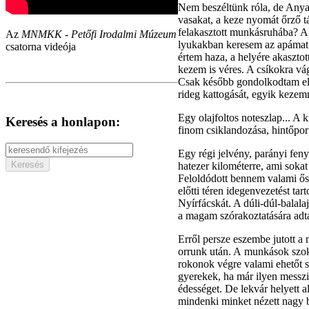
Nem beszéltünk róla, de Anya s
vasakat, a keze nyomát őrző t
felakasztott munkásruhába? A 
Az
MNMKK - Petőfi Irodalmi Múzeum
lyukakban keresem az apámat. 
csatorna videója
értem haza, a helyére akaszto
kezem is véres. A csíkokra vá
Csak később gondolkodtam el 
rideg kattogását, egyik kezem
Egy olajfoltos noteszlap... A 
Keresés a honlapon:
finom csiklandozása, hintőpor
Egy régi jelvény, parányi fen
hatezer kilométerre, ami sokat 
Feloldódott bennem valami ősi 
előtti téren idegenvezetést ta
Nyírfácskát. A dúli-dúl-balal
a magam szórakoztatására adt
Erről persze eszembe jutott a
orrunk után. A munkások szoká
rokonok végre valami ehetőt s
gyerekek, ha már ilyen messzi
édességet. De lekvár helyett al
mindenki minket nézett nagy b