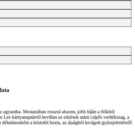
lata
az agyamba. Mostanában rosszul alszom, jobb híján a fiókból
e Lee kártyanaptárról bevillan az edzések utáni csípős verítékszag, a
élutánonként a kóstolót hozta, az újságból kivágott gyászjelentésről