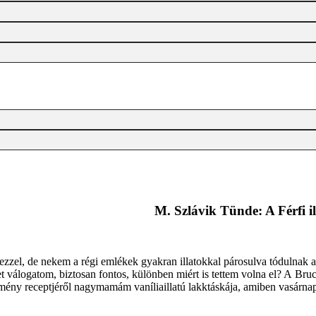
M. Szlávik Tünde: A Férfi il
zzel, de nekem a régi emlékek gyakran illatokkal párosulva tódulnak 
et válogatom, biztosan fontos, különben miért is tettem volna el? A Bruc
ény receptjéről nagymamám vaníliaillatú lakktáskája, amiben vasárnap d