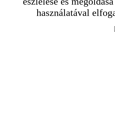
észlelése és megoldása
használatával elfoga