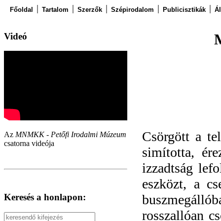
Főoldal
Tartalom
Szerzők
Szépirodalom
Publicisztikák
Á
Videó
Csörgött a te
Az
MNMKK - Petőfi Irodalmi Múzeum
csatorna videója
simította, ér
izzadtság lef
eszközt, a cs
Keresés a honlapon:
buszmegálló
rosszallóan cs