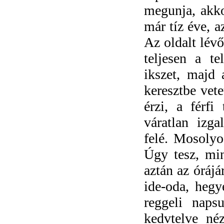
megunja, akko
már tíz éve, a
Az oldalt lév
teljesen a te
ikszet, majd a
keresztbe vete
érzi, a férfi
váratlan izga
felé. Mosolyog
Úgy tesz, min
aztán az órájá
ide-oda, hegy
reggeli naps
kedvtelve néz