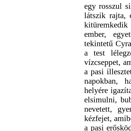
egy rosszul s
látszik rajta,
kitüremkedik 
ember, egye
tekintetű Cyra
a test lélegz
vízcseppet, a
a pasi illeszt
napokban, h
helyére igazít
elsimulni, bu
nevetett, gy
kézfejet, amib
a pasi erősköd