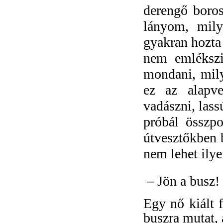
derengő borost
lányom, mily
gyakran hozta
nem emlékszi
mondani, mily
ez az alapve
vadászni, lass
próbál összpo
útvesztőkben 
nem lehet ily
– Jön a busz!
Egy nő kiált f
buszra mutat,