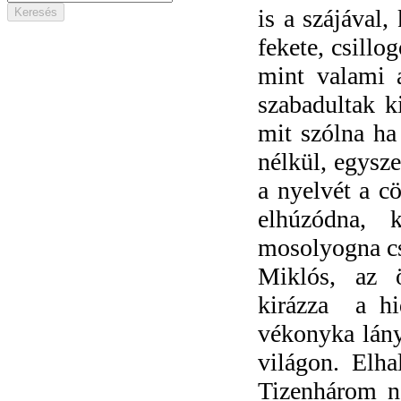
is a szájával,
fekete, csillo
mint valami 
szabadultak k
mit szólna ha
nélkül, egysz
a nyelvét a cö
elhúzódna, 
mosolyogna cs
Miklós, az ö
kirázza
a hi
vékonyka lány
világon. Elha
Tizenhárom ne