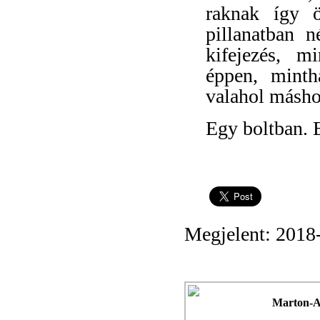
raknak így ö
pillanatban 
kifejezés, m
éppen, mint
valahol másho
Egy boltban. E
Megjelent: 2018
Marton-A