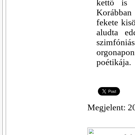
kettő is 
Korábban 
fekete kis
aludta ed
szimfóniás
orgonapon
poétikája.
Megjelent: 2