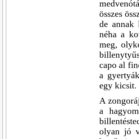
medvenótá
összes öss
de annak 
néha a kot
meg, olyko
billenytyű
capo al fin
a gyertyá
egy kicsit.
A zongorá
a hagyomá
billentés
olyan jó 