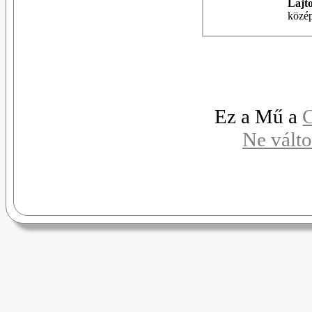
Lajt
közép
Ez a Mű a
C
Ne válto