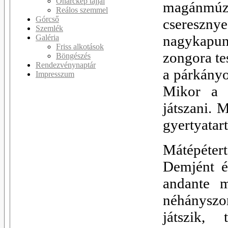
Önarckép tájjal
magánmúze
Reálos szemmel
Górcső
csereszny
Szemlék
nagykapun
Galéria
Friss alkotások
zongora te
Böngészés
Rendezvénynaptár
a párkányo
Impresszum
Mikor a h
játszani. M
gyertyatart
Mátépétert
Demjént é
andante m
néhányszor
játszik, 