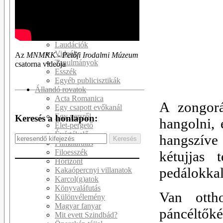
Kötetek
Kritikák
Recenziók
Interjúk
Laudációk
Videók
Az
MNMKK - Petőfi Irodalmi Múzeum
Tanulmányok
csatorna videója
Esszék
Egyéb publicisztikák
Állandó rovatok
Acta Romanica
A zongorá
Egy csapott evőkanál
Egy versről
Keresés a honlapon:
hangolni, 
Élet-pergető
Évértékelő
hangszíve 
Filmaláfutás
Filoesszék
kétujjas 
Horizont
pedálokkal
Kakaópercnyi villanatok
Karcol(g)atok
Könyvaláfutás
Van otth
Különvélemény
Magyar fanyar
páncéltők
Mit evett Szindbád?