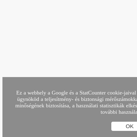
Ez a webhely a Google és a StatCounter cookie-jaival 
ügynököd a teljesítmény- és biztonsági mérőszámokkal
minőségének biztosítása, a használati statisztikák elk
további használa