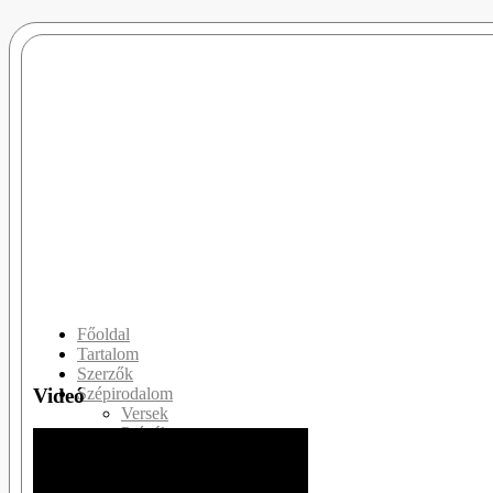
Főoldal
Tartalom
Szerzők
Videó
Szépirodalom
Versek
Prózák
Drámák
Slam Poetry
Publicisztikák