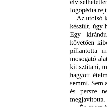
elviselhetetl
logopédia rejt
Az utolsó ké
készült, úgy 
Egy kirándu
követően kib
pillantotta 
mosogató alat
kitisztítani,
hagyott ételm
semmi. Sem ak
és persze n
megjavította.