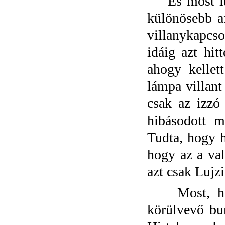
És most itt 
különösebb af
villanykapcs
idáig azt hi
ahogy kellet
lámpa villant
csak az izzó
hibásodott m
Tudta, hogy h
hogy az a val
azt csak Lujzi
Most, hogy 
körülvevő bur