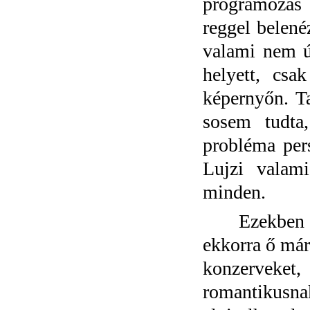
programozás 
reggel belené
valami nem úg
helyett, csa
képernyőn. Ta
sosem tudta
probléma per
Lujzi valami
minden.
Ezekben a p
ekkorra ő már 
konzerveket,
romantikusn