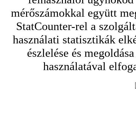
mérőszámokkal együtt mego
StatCounter-rel a szolgál
használati statisztikák elk
észlelése és megoldása
használatával elfoga