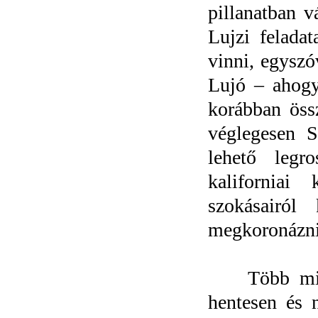
pillanatban v
Lujzi feladat
vinni, egyszó
Lujó – ahogy
korábban öss
véglegesen S
lehető legr
kaliforniai
szokásairól 
megkoronázni
Több mint 
hentesen és 