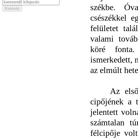
székbe. Óva
csészékkel e
felületet tal
valami tovább
köré fonta
ismerkedett, 
az elmúlt hete
Az első fig
cipőjének a
jelentett vol
számtalan tú
félcipője vol