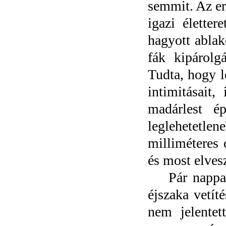
semmit. Az er
igazi életter
hagyott ablak
fák kipárolgá
Tudta, hogy l
intimitásait,
madárlest é
leglehetetle
milliméteres 
és most elves
Pár nappal 
éjszaka vetít
nem jelentet