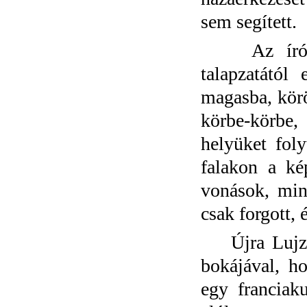
sem segített.
Az íróaszta
talapzatától
magasba, körö
körbe-körbe,
helyüket foly
falakon a ké
vonások, min
csak forgott, 
Újra Lujzit 
bokájával, ho
egy franciak