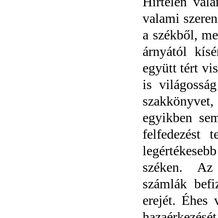
Hirtelen val
valami szeren
a székből, me
árnyától kís
együtt tért vis
is világossá
szakkönyvet, 
egyikben sem
felfedezést 
legértékese
széken. Az e
számlák befi
erejét. Éhes 
hazaérkezésé