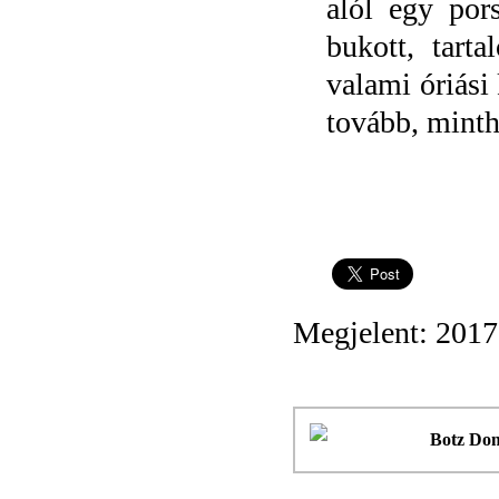
alól egy pors
bukott, tart
valami óriási 
tovább, minth
Megjelent: 2017
Botz Do