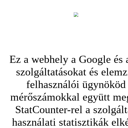
Ez a webhely a Google és a
szolgáltatásokat és elemz
felhasználói ügynököd 
mérőszámokkal együtt mego
StatCounter-rel a szolgál
használati statisztikák elk