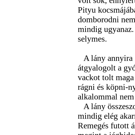
volt sok, ennyié
Pityu kocsmájába
domborodni nem 
mindig ugyanaz.
selymes.
A lány annyira
átgyalogolt a gy
vackot tolt maga 
rágni és köpni-n
alkalommal nem s
A lány összeszo
mindig elég akar
Remegés futott át