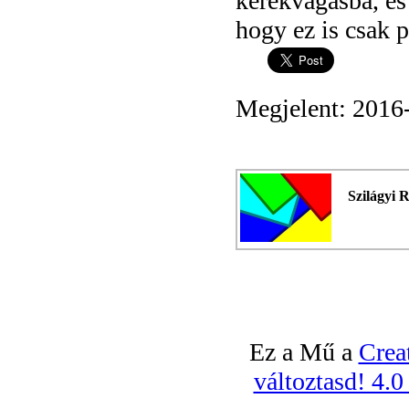
kerékvágásba, és
hogy ez is csak 
Megjelent: 2016
Szilágyi 
Ez a Mű a
Crea
változtasd! 4.