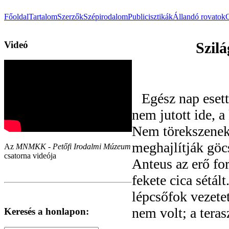
Főoldal
Tartalom
Szerzők
Szépirodalom
Publicisztikák
Állandó rovatok
Videó
Szilá
Egész nap esett
nem jutott ide, a 
Nem törekszenek 
meghajlítják göcs
Az
MNMKK - Petőfi Irodalmi Múzeum
csatorna videója
Anteus az erő for
fekete cica sétál
lépcsőfok vezetet
nem volt; a teras
Keresés a honlapon: