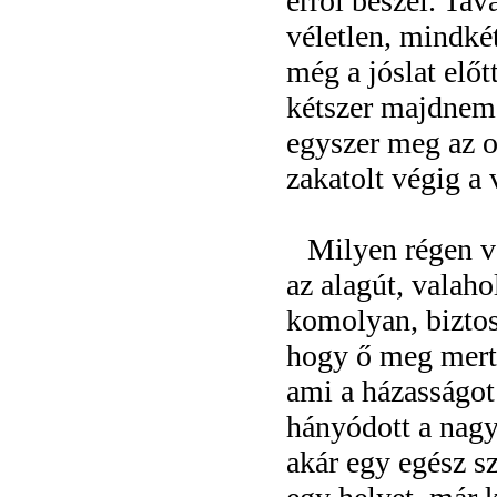
erről beszél. Tav
véletlen, mindkét
még a jóslat előt
kétszer majdnem 
egyszer meg az o
zakatolt végig a 
Milyen régen vo
az alagút, valaho
komolyan, biztos
hogy ő meg merte
ami a házasságot 
hányódott a nagy
akár egy egész 