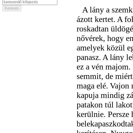
A lány a szemkö
ázott kertet. A 
roskadtan üldögé
nővérek, hogy em
amelyek közül e
panasz. A lány l
ez a vén majom. 
semmit, de miért
maga elé. Vajon 
kapuja mindig zá
patakon túl lako
kerülnie. Persze
belekapaszkodtak 