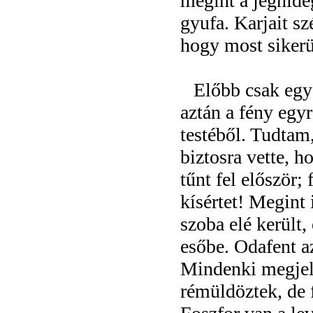
megint a jéghide
gyufa. Karjait sz
hogy most sikerü
Előbb csak egy 
aztán a fény egyr
testéből. Tudtam
biztosra vette, 
tűnt fel először;
kísértet! Megint 
szoba elé került,
esőbe. Odafent a
Mindenki megjele
rémüldöztek, de fe