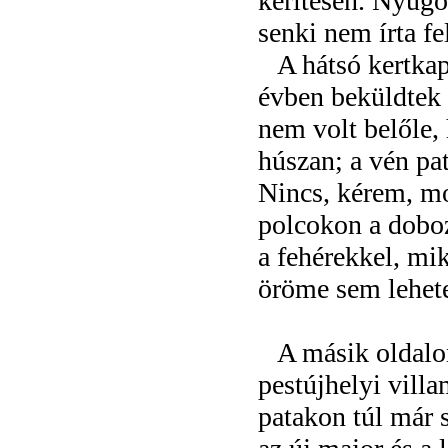
kerítésen. Nyugod
senki nem írta fe
A hátsó kertka
évben beküldtek 
nem volt belőle,
húszan; a vén p
Nincs, kérem, m
polcokon a dobo
a fehérekkel, mi
öröme sem lehet
A másik oldalo
pestújhelyi villa
patakon túl már 