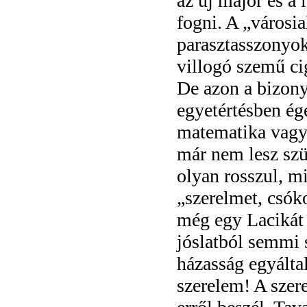
az új major és a l
fogni. A „városia
parasztasszonyok
villogó szemű ci
De azon a bizony
egyetértésben ég
matematika vagy 
már nem lesz szü
olyan rosszul, m
„szerelmet, csóko
még egy Lacikát 
jóslatból semmi s
házasság egyáltal
szerelem! A szer