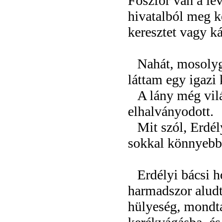
Foszfor van a le
hivatalból meg ke
keresztet vagy k
Nahát, mosolyg
láttam egy igazi k
A lány még vilá
elhalványodott.
Mit szól, Erdé
sokkal könnyebb
Erdélyi bácsi h
harmadszor aludt
hülyeség, mondta