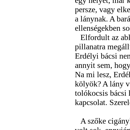
egy helyet, már k
persze, vagy elke
a lánynak. A bar
ellenségekben so
Elfordult az ab
pillanatra megállt
Erdélyi bácsi ne
annyit sem, hogy
Na mi lesz, Erdél
kölyök? A lány v
tolókocsis bácsi
kapcsolat. Szere
A szőke cigányl