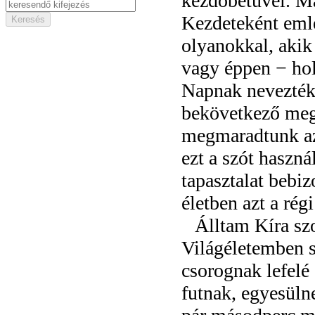
kezdőbetűvel. Má
Kezdeteként emle
olyanokkal, aki
vagy éppen − hol
Napnak nevezték 
bekövetkező meg
megmaradtunk az 
ezt a szót haszná
tapasztalat bebiz
életben azt a régi
Álltam Kíra sz
Világéletemben s
csorognak lefelé
futnak, egyesüln