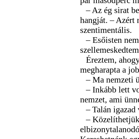
pár másodperc mú
– Az ég sirat 
hangját. – Azért
szentimentális.
– Esőisten nem
szellemeskedtem
Éreztem, ahogy
megharapta a jo
– Ma nemzeti 
– Inkább lett vo
nemzet, ami ünn
– Talán igazad 
– Közelíthetjük
elbizonytalanodó