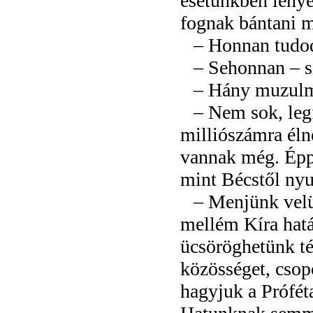
esetünkben lénye
fognak bántani m
– Honnan tudod
– Sehonnan – 
– Hány muzulmá
– Nem sok, leg
milliószámra éln
vannak még. Éppe
mint Bécstől nyu
– Menjünk velük
mellém Kíra hat
ücsöröghetünk té
közösséget, csop
hagyjuk a Prófét