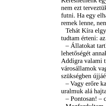
Kereshetnénk egy
nem ezt terveztü
futni. Ha egy el
remek lenne, ne
Tehát Kíra elg
tudtam érteni: az
– Állatokat tar
lehetőségét anna
Addigra valami t
városállamok vag
szükségben újjáé
– Vagy erőre k
uralmuk alá hajta
– Pontosan! – c