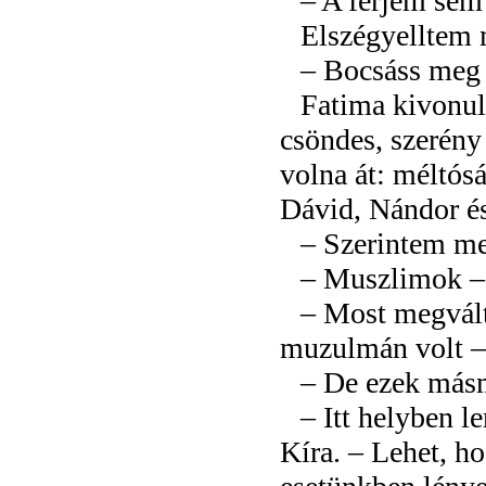
– A férjem sem
Elszégyelltem
– Bocsáss meg
Fatima kivonul
csöndes, szerény
volna át: méltós
Dávid, Nándor é
– Szerintem me
– Muszlimok – 
– Most megvált
muzulmán volt –
– De ezek másm
– Itt helyben l
Kíra. – Lehet, h