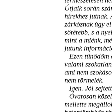
természetesen ne
Útjaik során szá
hírekhez jutnak. 
zárkóznak úgy el
sötétebb, s a ny
mint a miénk, mé
jutunk informáci
Ezen tűnődöm é
valami szokatlant
ami nem szokásos
nem törmelék.
Igen. Jól sejtet
Óvatosan közel
mellette megállo