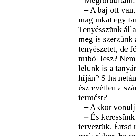
Megfordultam,
– A baj ott va
magunkat egy tan
Tenyésszünk álla
meg is szerzünk
tenyészetet, de 
miből lesz? Nem
lelünk is a tany
híján? S ha netá
észrevétlen a sz
termést?
– Akkor vonul
– És keressünk
terveztük. Értsd