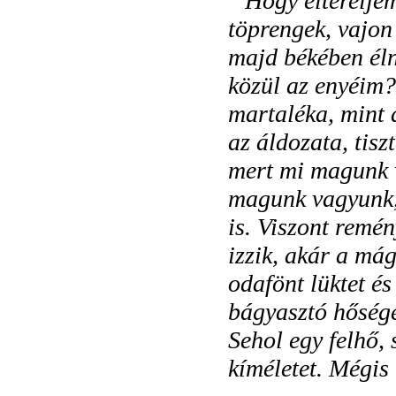
Hogy eltereljem
töprengek, vajon
majd békében éln
közül az enyéim?
martaléka, mint 
az áldozata, tis
mert mi magunk 
magunk vagyunk, 
is. Viszont remé
izzik, akár a má
odafönt lüktet és
bágyasztó hősége
Sehol egy felhő,
kíméletet. Mégi