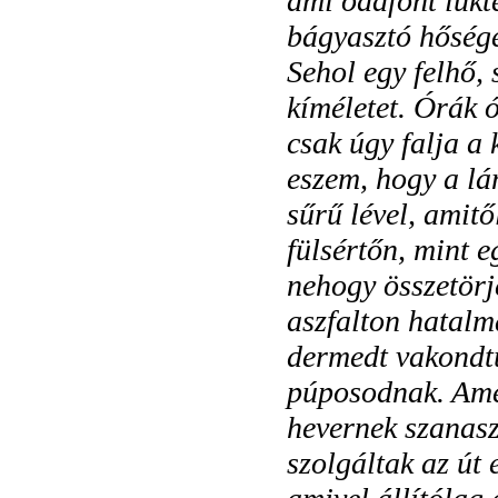
ami odafönt lükte
bágyasztó hősége
Sehol egy felhő,
kíméletet. Órák 
csak úgy falja a
eszem, hogy a lá
sűrű lével, amit
fülsértőn, mint e
nehogy összetör
aszfalton hatalm
dermedt vakondt
púposodnak. Amed
hevernek szanasz
szolgáltak az út 