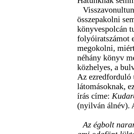
Hatunknak semm
Visszavonultun
összepakolni sem
könyvespolcán tu
folyóiratszámot
megokolni, miért
néhány könyv mel
közhelyes, a bulv
Az ezredforduló u
látomásoknak, ez 
írás címe:
Kudar
(nyilván álnév).
Az égbolt nara