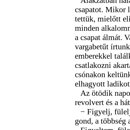
Alakzatban hal
csapatot. Mikor 
tettük, mielőtt e
minden alkalomma
a csapat álmát. 
vargabetűt írtunk
emberekkel talál
csatlakozni akar
csónakon keltünk
elhagyott ladikot
Az ötödik napo
revolvert és a há
− Figyelj, füle
gond, a többség 