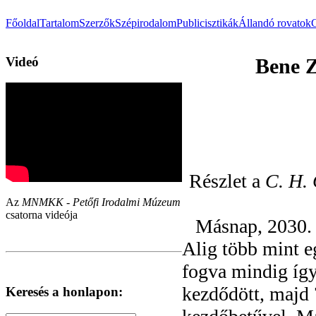
Főoldal
Tartalom
Szerzők
Szépirodalom
Publicisztikák
Állandó rovatok
Videó
Bene Z
Részlet a
C. H. 
Az
MNMKK - Petőfi Irodalmi Múzeum
csatorna videója
Másnap, 2030. 
Alig több mint eg
fogva mindig így
kezdődött, majd 
Keresés a honlapon: