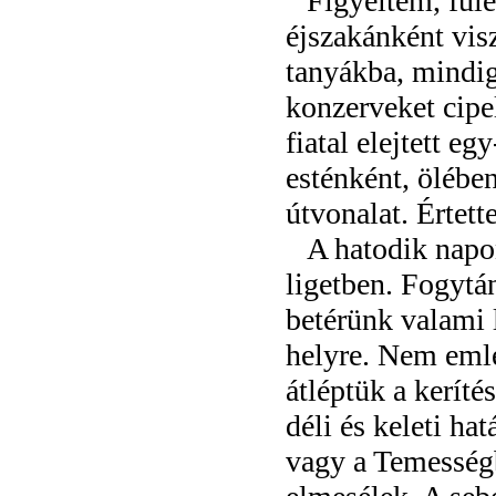
Figyeltem, fül
éjszakánként vis
tanyákba, mindig
konzerveket cipe
fiatal elejtett e
esténként, ölébe
útvonalat. Értett
A hatodik napo
ligetben. Fogytá
betérünk valami 
helyre. Nem emlé
átléptük a keríté
déli és keleti ha
vagy a Temességb