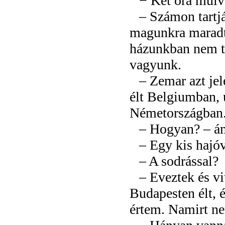
− Két óra múlv
– Számon tartj
magunkra maradt
házunkban nem ta
vagyunk.
– Zemar azt jel
élt Belgiumban, 
Németországban. 
– Hogyan? – á
– Egy kis hajó
– A sodrással?
– Eveztek és vi
Budapesten élt, é
értem. Namirt n