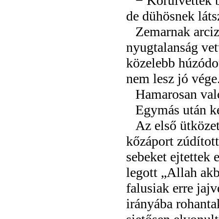
− Körülvettek 
de dühösnek láts
Zemarnak arciz
nyugtalanság vet
közelebb húzódo
nem lesz jó vége
Hamarosan való
Egymás után ket
Az első ütközet
kőzáport zúdítot
sebeket ejtette
legott „Allah akb
falusiak erre jaj
irányába rohanta