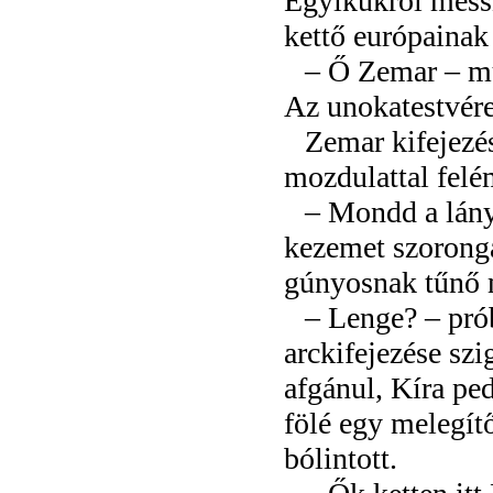
Egyikükről messz
kettő európainak 
– Ő Zemar – mut
Az unokatestvér
Zemar kifejezés
mozdulattal felém
– Mondd a lány
kezemet szoronga
gúnyosnak tűnő 
– Lenge? – pró
arckifejezése szi
afgánul, Kíra ped
fölé egy melegít
bólintott.