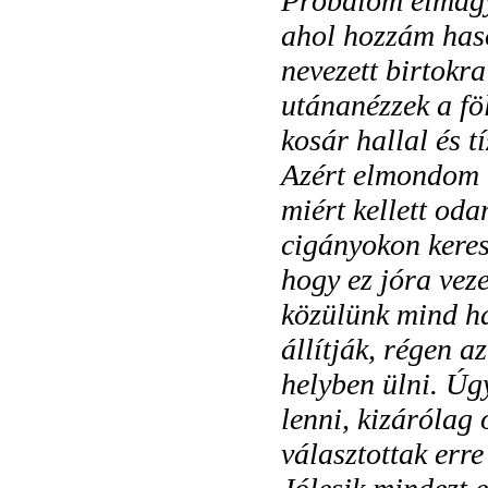
Próbálom elmagya
ahol hozzám haso
nevezett birtokra
utánanézzek a fö
kosár hallal és t
Azért elmondom 
miért kellett od
cigányokon keres
hogy ez jóra vez
közülünk mind ha
állítják, régen 
helyben ülni. Úg
lenni, kizárólag
választottak erre