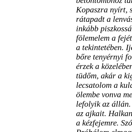
betontömbhöz tá
Kopaszra nyírt, s
rátapadt a lenvá
inkább piszkoss
fölemelem a fejét
a tekintetében. 
bőre tenyérnyi fo
érzek a közelében
tüdőm, akár a kig
lecsatolom a kula
ölembe vonva meg
lefolyik az állá
az ajkait. Halka
a kézfejemre. Sz