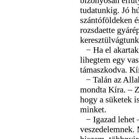
bizonyosan elfüty
tudatunkig. Jó h
szántóföldeken 
rozsdaette gyáré
keresztülvágtunk
− Ha el akarta
lihegtem egy vas
támaszkodva. Kír
− Talán az All
mondta Kíra. – Z
hogy a süketek i
minket.
− Igazad lehet –
veszedelemnek. M