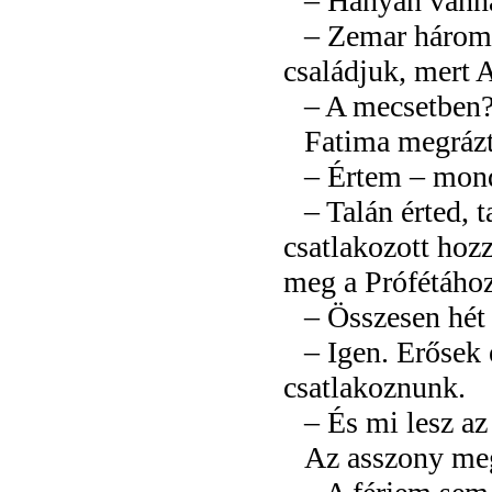
– Hányan vann
– Zemar három 
családjuk, mert 
– A mecsetben
Fatima megrázta
– Értem – mon
– Talán érted, 
csatlakozott hoz
meg a Prófétához
– Összesen hét 
– Igen. Erősek
csatlakoznunk.
– És mi lesz a
Az asszony meg