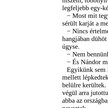
hiszem, többnyir
legfeljebb egy-ké
− Most mit teg
sérült karját a me
− Nincs értelm
hangjában dühöt
úgyse.
− Nem bennünke
− És Nándor m
Egyikünk sem l
mellett lépkedtek
belülre kerültek
végül arra jutott
abba az országb