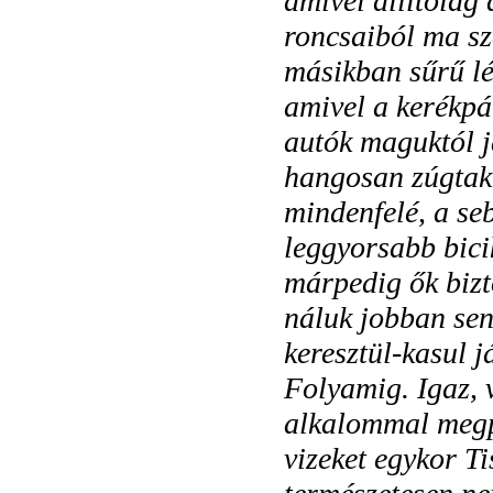
amivel állítólag 
roncsaiból ma sz
másikban sűrű lé
amivel a kerékpá
autók maguktól j
hangosan zúgtak.
mindenfelé, a s
leggyorsabb bicik
márpedig ők bizt
náluk jobban sen
keresztül-kasul j
Folyamig. Igaz, 
alkalommal megp
vizeket egykor Ti