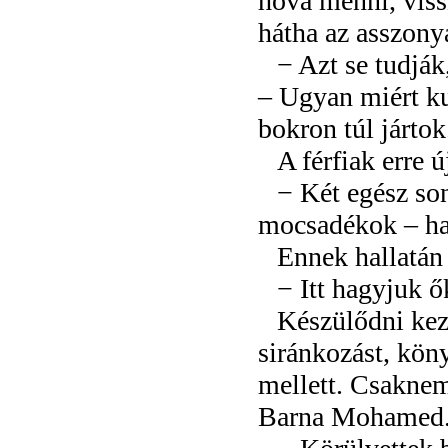
hová menni, vissz
hátha az asszony
− Azt se tudják
– Ugyan miért ku
bokron túl jártok
A férfiak erre 
− Két egész son
mocsadékok – haj
Ennek hallatán
− Itt hagyjuk ő
Készülődni kez
siránkozást, kön
mellett. Csaknem
Barna Mohamed