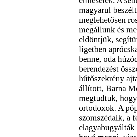
elmesélek. A sebe
magyarul beszélt
meglehetősen ros
megállunk és meg
eldöntjük, segítü
ligetben aprócsk
benne, oda húzód
berendezést össze
hűtőszekrény ajt
állított, Barna 
megtudtuk, hogy 
ortodoxok. A póp
szomszédaik, a f
elagyabugyálták 