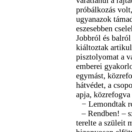
váratlanul a rajt
próbálkozás volt
ugyanazok támadt
eszesebben cselek
Jobbról és balró
kiáltoztak artik
pisztolyomat a v
emberei gyakorlo
egymást, közrefo
hátvédet, a csop
apja, közrefogva
− Lemondtak ró
– Rendben! – sz
terelte a szüleit