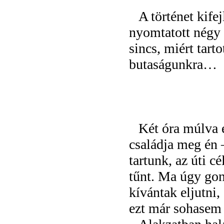
A történet kifej
nyomtatott négy
sincs, miért tart
butaságunkra…
Két óra múlva e
családja meg én 
tartunk, az úti c
tűnt. Ma úgy gon
kívántak eljutni,
ezt már sohasem