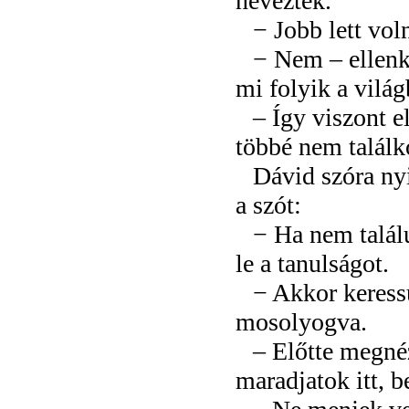
neveztek.
− Jobb lett vol
− Nem – ellenke
mi folyik a vilá
– Így viszont e
többé nem találk
Dávid szóra nyi
a szót:
− Ha nem talál
le a tanulságot.
− Akkor keress
mosolyogva.
– Előtte megnéz
maradjatok itt, b