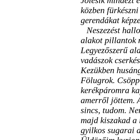
Jólesik mindezt 
közben fürkészni
gerendákat képze
Neszezést hall
alakot pillantok 
Legyezőszerű ala
vadászok cserkés
Kezükben husáng
Fölugrok. Csöppn
kerékpáromra kap
amerről jöttem. 
sincs, tudom. Ne
majd kiszakad a
gyilkos sugarai 