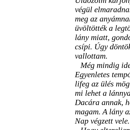
Üldözőim kurjong
végül elmaradna
meg az anyámnak 
üvöltötték a leg
lány miatt, gond
csípi. Úgy döntö
vallottam.
Még mindig ide
Egyenletes temp
lifeg az ülés mög
mi lehet a lánn
Dacára annak, h
magam. A lány az
Nap végzett vel