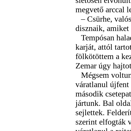
sietősen elvonul
megvető arccal l
– Csürhe, valós
disznaik, amiket
Tempósan haladt
karját, attól tart
fölkötöttem a ke
Zemar úgy hajtott
Mégsem voltunk
váratlanul újfent
második csetepat
jártunk. Bal old
sejlettek. Felde
szerint elfogták 