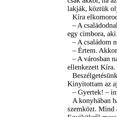
csak akkor, ha az
lakják, köztük o
Kíra elkomorod
– A családodna
egy cimbora, ak
– A családom ne
– Értem. Akkor
– A városban n
ellenkezett Kíra
Beszélgetésünke
Kinyitottam az aj
– Gyertek! – in
A konyhában há
szemközt. Mind a