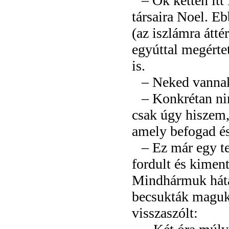
– Ők ketten i
társaira Noel. E
(az iszlámra átté
egyúttal megértet
is.
– Neked vannak
– Konkrétan ni
csak úgy hiszem,
amely befogad é
– Ez már egy te
fordult és kime
Mindhármuk hátán
becsukták maguk
visszaszólt: