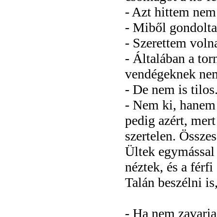
- Azt hittem nem
- Miből gondolt
- Szerettem voln
- Általában a tor
vendégeknek nem
- De nem is tilo
- Nem ki, hanem
pedig azért, mert
szertelen. Össze
Ültek egymással
néztek, és a férf
Talán beszélni is
- Ha nem zavarja