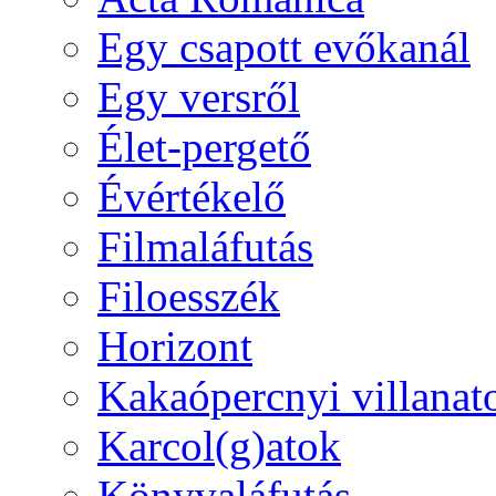
Egy csapott evőkanál
Egy versről
Élet-pergető
Évértékelő
Filmaláfutás
Filoesszék
Horizont
Kakaópercnyi villanat
Karcol(g)atok
Könyvaláfutás