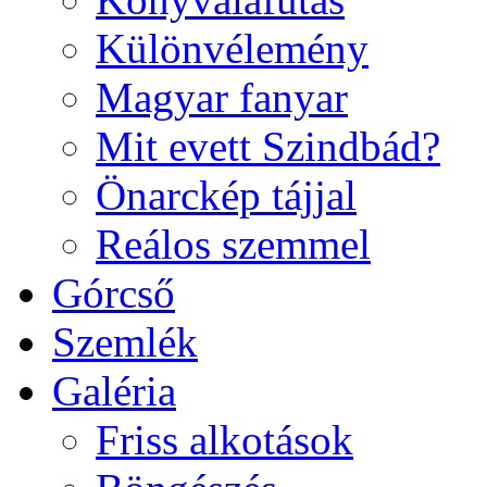
Különvélemény
Magyar fanyar
Mit evett Szindbád?
Önarckép tájjal
Reálos szemmel
Górcső
Szemlék
Galéria
Friss alkotások