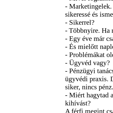
- Marketingelek.
sikeressé és isme
- Sikerrel?
- Többnyire. Ha n
- Egy éve már cs
- És mielőtt napl
- Problémákat o
- Ügyvéd vagy?
- Pénzügyi tanác
ügyvédi praxis.
siker, nincs pénz
- Miért hagytad a
kihívást?
A férfi megint c