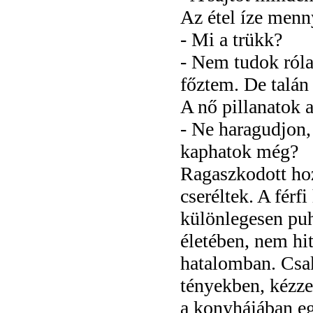
Az étel íze menny
- Mi a trükk?
- Nem tudok róla
főztem. De talán 
A nő pillanatok a
- Ne haragudjon, 
kaphatok még?
Ragaszkodott hoz
cseréltek. A férfi
különlegesen puha
életében, nem hit
hatalomban. Csak 
tényekben, kézze
a konyhájában e