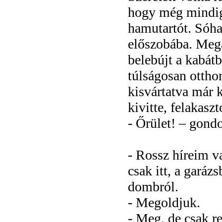
hogy még mindig 
hamutartót. Sóha
előszobába. Megál
belebújt a kabátb
túlságosan otthon
kisvártatva már k
kivitte, felakaszt
- Őrület! – gondo
- Rossz híreim v
csak itt, a garáz
dombról.
- Megoldjuk.
- Meg, de csak re