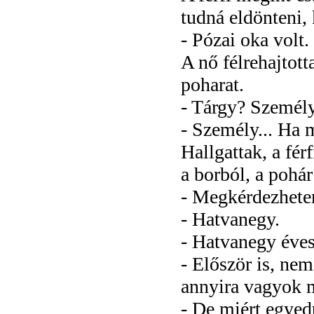
tudná eldönteni,
- Pózai oka volt
A nő félrehajtott
poharat.
- Tárgy? Személ
- Személy... Ha m
Hallgattak, a férf
a borból, a pohár
- Megkérdezhete
- Hatvanegy.
- Hatvanegy évese
- Először is, ne
annyira vagyok 
- De miért egyed