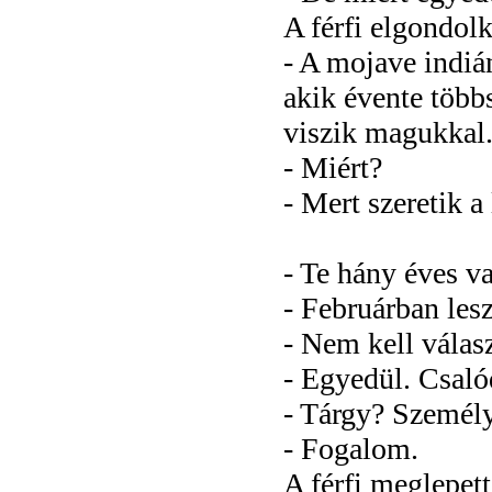
A férfi elgondolk
- A mojave indiá
akik évente több
viszik magukkal
- Miért?
- Mert szeretik a
- Te hány éves v
- Februárban les
- Nem kell válas
- Egyedül. Csal
- Tárgy? Személ
- Fogalom.
A férfi meglepett