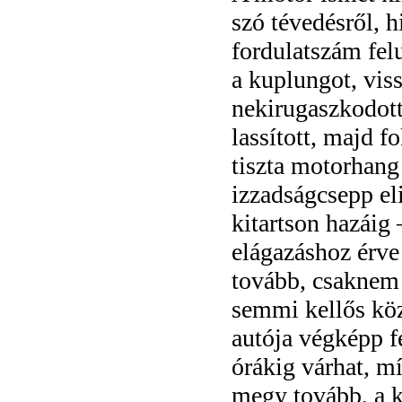
szó tévedésről, h
fordulatszám fel
a kuplungot, vis
nekirugaszkodott.
lassított, majd 
tiszta motorhang
izzadságcsepp eli
kitartson hazáig 
elágazáshoz érve 
tovább, csaknem 
semmi kellős köz
autója végképp f
órákig várhat, mí
megy tovább, a k