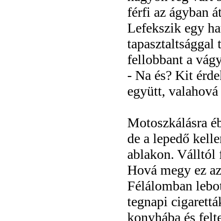
férfi az ágyban á
Lefekszik egy ha
tapasztaltsággal 
fellobbant a vágy
- Na és? Kit érd
együtt, valahová
Motoszkálásra ébr
de a lepedő kelle
ablakon. Válltól f
Hová megy ez az 
Félálomban lebot
tegnapi cigarett
konyhába és felte