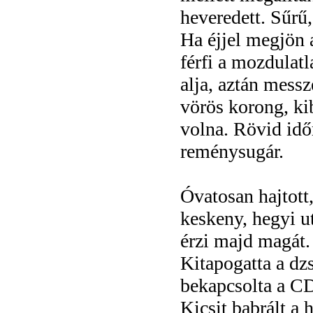
heveredett. Sűrű,
Ha éjjel megjön a
férfi a mozdulatl
alja, aztán messz
vörös korong, kib
volna. Rövid időr
reménysugár.
Óvatosan hajtott,
keskeny, hegyi u
érzi majd magát.
Kitapogatta a dzs
bekapcsolta a CD
Kicsit babrált a h