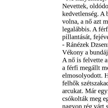
Nevettek, oldódo
kedvetlenség. A b
volna, a nő azt m
legalábbis. A fér
pillantását, fejév
- Ránézek Dzsen
Vékony a bundája
A nő is felvette 
a férfi megállt m
elmosolyodott. Ha
felhők szétszakad
arcukat. Már egy
csókolták meg e
nagyon rég várt s