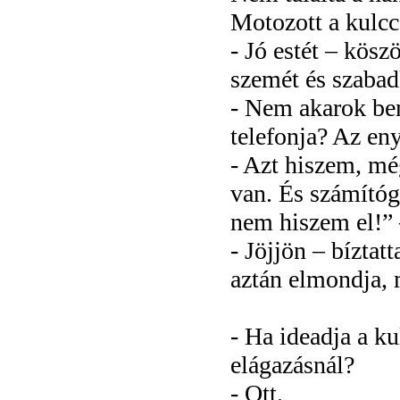
Motozott a kulccs
- Jó estét – kösz
szemét és szabad
- Nem akarok bem
telefonja? Az en
- Azt hiszem, mé
van. És számítóg
nem hiszem el!” 
- Jöjjön – bíztatt
aztán elmondja, m
- Ha ideadja a k
elágazásnál?
- Ott.