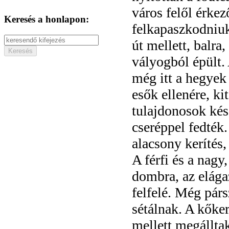
város felől érke
Keresés a honlapon:
felkapaszkodniuk
út mellett, balra,
vályogból épült. 
még itt a hegyek 
esők ellenére, ki
tulajdonosok késő
cseréppel fedték.
alacsony kerítés, 
A férfi és a nagy,
dombra, az elága
felfelé. Még pár
sétálnak. A kőker
mellett megálltak.