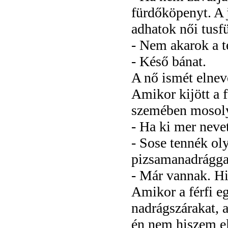
fürdőköpenyt. A j
adhatok női tusfü
- Nem akarok a te
- Késő bánat.
A nő ismét elnev
Amikor kijött a 
szemében mosoly 
- Ha ki mer neve
- Sose tennék oly
pizsamanadrággal
- Már vannak. Hiá
Amikor a férfi eg
nadrágszárakat, a
én nem hiszem e