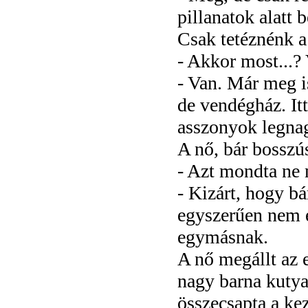
pillanatok alatt
Csak tetéznénk a 
- Akkor most...? 
- Van. Már meg is
de vendégház. Itt
asszonyok legna
A nő, bár bosszú
- Azt mondta ne 
- Kizárt, hogy b
egyszerűen nem e
egymásnak.
A nő megállt az e
nagy barna kutya 
összecsapta a kez