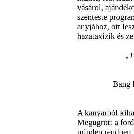
vásárol, ajándék
szenteste progra
anyjához, ott les
hazataxizik és ze
„I
Bang 
A kanyarból kihaj
Megugrott a ford
minden rendben v