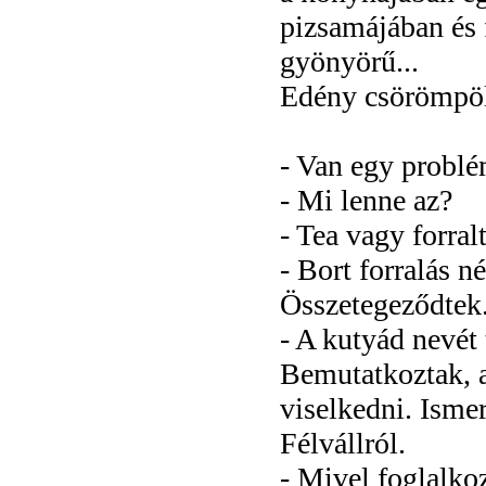
pizsamájában és 
gyönyörű...
Edény csörömpölés
- Van egy probl
- Mi lenne az?
- Tea vagy forral
- Bort forralás né
Összetegeződtek.
- A kutyád nevét
Bemutatkoztak, a
viselkedni. Isme
Félvállról.
- Mivel foglalko