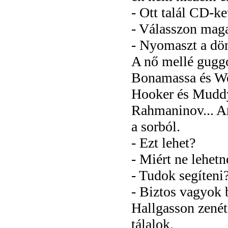
- Ott talál CD-ket
- Válasszon mag
- Nyomaszt a dön
A nő mellé guggo
Bonamassa és We
Hooker és Muddy 
Rahmaninov... Am
a sorból.
- Ezt lehet?
- Miért ne lehet
- Tudok segíteni
- Biztos vagyok 
Hallgasson zenét,
tálalok.