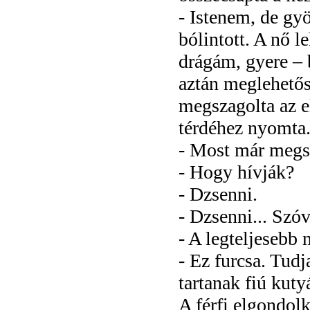
- Istenem, de gy
bólintott. A nő le
drágám, gyere – b
aztán meglehetős
megszagolta az elé
térdéhez nyomta
- Most már megs
- Hogy hívják?
- Dzsenni.
- Dzsenni... Szóv
- A legteljesebb
- Ez furcsa. Tudj
tartanak fiú kuty
A férfi elgondol