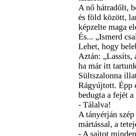
A nő hátradőlt, 
és föld között, 
képzelte maga el
És... „Ismerd cs
Lehet, hogy bele
Aztán: „Lassíts, 
ha már itt tartun
Sültszalonna illa
Rágyújtott. Épp c
bedugta a fejét 
- Tálalva!
A tányérján szép
mártással, a tete
- A sajtot minde