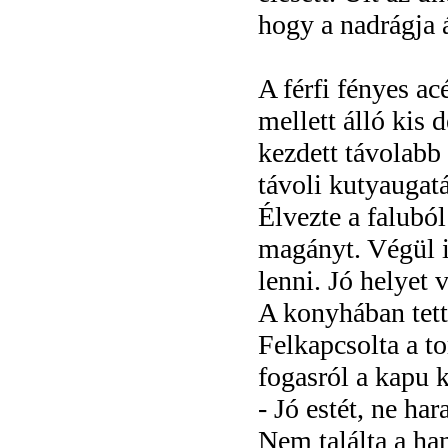
hogy a nadrágja á
A férfi fényes acé
mellett álló kis
kezdett távolabb 
távoli kutyaugat
Élvezte a faluból
magányt. Végül i
lenni. Jó helyet v
A konyhában tett
Felkapcsolta a to
fogasról a kapu k
- Jó estét, ne ha
Nem találta a han