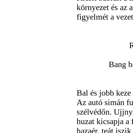
környezet és az a
figyelmét a veze
R
Bang b
Bal és jobb keze
Az autó simán fut
szélvédőn. Ujjny
huzat kicsapja a 
hazaér, teát iszi