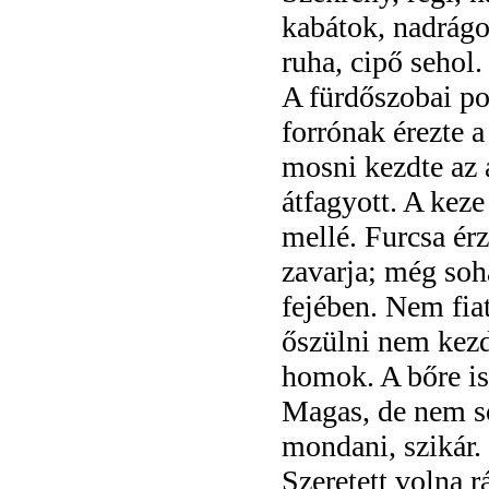
kabátok, nadrágo
ruha, cipő sehol
A fürdőszobai pol
forrónak érezte a
mosni kezdte az a
átfagyott. A keze
mellé. Furcsa érz
zavarja; még soha
fejében. Nem fiat
őszülni nem kezd
homok. A bőre is 
Magas, de nem so
mondani, szikár.
Szeretett volna r