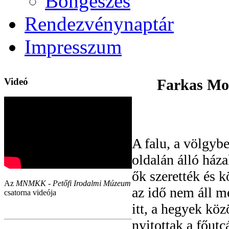
Böngészés
Rendezvénynaptár
Impresszum
Videó
Farkas Mol
A falu, a völgyb
oldalán álló ház
ők szerették és k
Az
MNMKK - Petőfi Irodalmi Múzeum
az idő nem áll m
csatorna videója
itt, a hegyek köz
nyitottak a főut