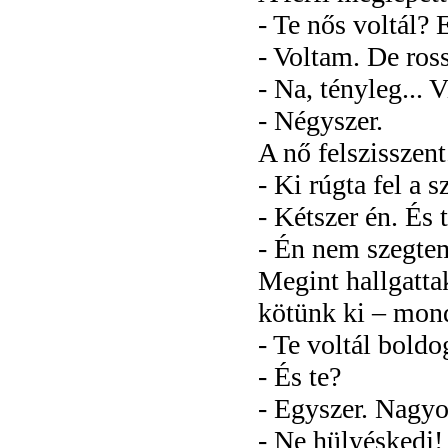
- Te nős voltál? 
- Voltam. De ros
- Na, tényleg... 
- Négyszer.
A nő felszisszen
- Ki rúgta fel a 
- Kétszer én. És 
- Én nem szegtem
Megint hallgatta
kötünk ki – mondt
- Te voltál boldo
- És te?
- Egyszer. Nagyo
- Ne hülyéskedj!