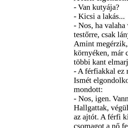
- Van kutyája?
- Kicsi a lakás...
- Nos, ha valaha 
testőrre, csak lá
Amint megérzik, 
környéken, már c
többi kant elmar
- A férfiakkal e
Ismét elgondolko
mondott:
- Nos, igen. Van
Hallgattak, végü
az ajtót. A férfi 
csomagot a nő fel