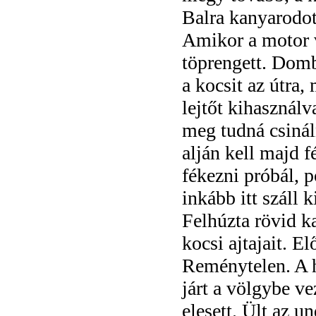
Balra kanyarodot
Amikor a motor vé
töprengett. Dombt
a kocsit az útra
lejtőt kihasználv
meg tudná csináln
alján kell majd fé
fékezni próbál, 
inkább itt száll 
Felhúzta rövid ka
kocsi ajtajait. El
Reménytelen. A h
járt a völgybe ve
elesett. Ült az u