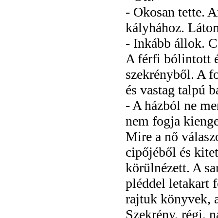
- Okosan tette. 
kályhához. Látom
- Inkább állok. C
A férfi bólintott
szekrényből. A fo
és vastag talpú b
- A házból ne me
nem fogja kienged
Mire a nő válaszo
cipőjéből és kite
körülnézett. A sa
pléddel letakart 
rajtuk könyvek, 
Szekrény, régi, n