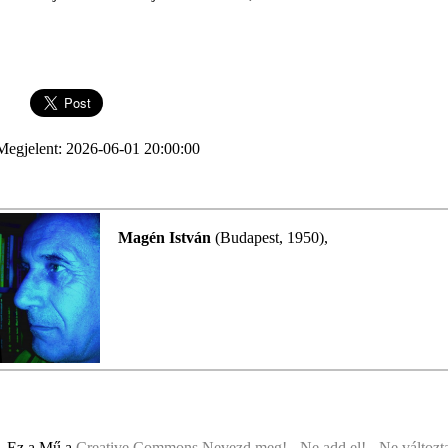
Megjelent: 2026-06-01 20:00:00
Magén István
(Budapest, 1950),
Ez a Mű a
Creative Commons Nevezd meg! - Ne add el! - Ne változt