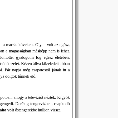
ott a macskaköveken. Olyan volt az egész,
bban a magasságban másképp nem is lehet.
öntötte, gyalogolni fog egész életében.
ősödő szelet. Kézen állva közeledett abban
 Pár napja még csapatostól jártak itt a
nya dolgok tűnnek elő.
potban, ahogy a televíziót nézték. Kígyók
egengedi. Derékig tengervízben, csapkodó
laha volt
őstengerekbe hulljon vissza.