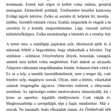
leomlanak. Ennek már régen el kellett volna múlnia, gondolja
mutogatni. Elemezhető politikát. Történeteket beszélni karácso
Evilági ügyek intézése. Zsóka az asztalra ül, keljetek fel, mondja
múltba. Szemből tekintek vissza. Kiabál, megszökik és elugrik a
szerelem és a homály megszokhatatlan. Lágy visszaút szétsz
különbözőképpen. Zsóka meztelensége a büntetés és a remény fol
A terem üres, a repülőgép papírokat szór, eltorlaszolt ajtók és
másznak felfelé a hegyoldalon, hogy eltakarítsák a köveket. Te
színházat - színházat. Fényérzékeny lények, hosszúak, vastago
aminek nem kellett volna megtörténni. Futó alakok az utcasarko
Állapotot változtatni megoldhatatlan feladat. Sohasem értek veled e
Ez az a kép, a tanulók használhatatlanok, nem a tenger fáj, csak
fejeden szép, magányos szavak. Olyan, mint a börtön, viharkabát
számok rengetegébe ágyazva. Okleveles emberek a túlnyomásos 
sorokban. Az egészséges ember medvecukorra támaszkodik, fut, 
lenne az egerekre, legalább elsüllyeszteni. Csak rakják és 
Meghosszabbítja a szempilláját, tépi a haját: mindörökre. Már a
szavak. Ne haragudj, hogy elhoztalak onnan. Az Örökkévaló előtt 