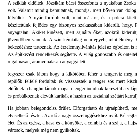
A sziklák eldőltek, Józsikám bácsi összefonta a nyakában Zsóka 
volt. Valamit mindig bemutatnak, mondja, mert bőven van dolog.
fütyültek. A nyár forróbb volt, mint máskor, és a polcra kitet
készítettünk fejlődés egy bizonyos szakaszában kiderült, hogy. 
anyagtalan. Akiket kinézett, mert sajnálta őket, azokról kiderü
jövendőben vannak. A szín kémiailag nem egyéb, mint élmény. 
bekezdéshez tartoznak. Az érzelemnyilvánítás jelei az égbolton is
Az építkezést rendelkezés segítette. A világ gonoszabb és öntelt
rugalmasan, áramvonalasan anyaggá lett.
(egyszer csak látom hogy a kikötőben fehér a tengervíz még m
repülők felfelé fordultak és visszaestek a tenger sós mert kis
eldőlnek a hanghullámok maga a tenger indulnak keresztül a vilá
és próbálkoznak elévült karikák a hazám az asztalnál széttárt karral
Ha jobban belegondolsz őrület. Elforgatható és újraépíthető, 
elviselhető részlet. Az idő a nagy összefüggésekhez nyúl. Kétségbee
élet. És az egész, a hasa és a könyöke, a combja és a szája, a ha
városok, melyek még nem gyilkoltak.