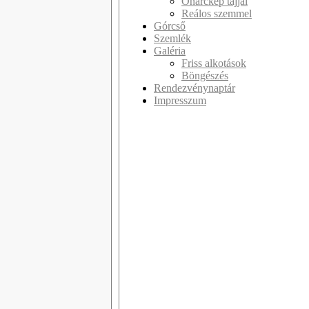
Önarckép tájjal
Reálos szemmel
Górcső
Szemlék
Galéria
Friss alkotások
Böngészés
Rendezvénynaptár
Impresszum