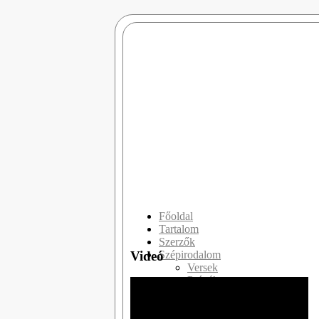
Főoldal
Tartalom
Szerzők
Videó
Szépirodalom
Versek
Prózák
Drámák
Slam Poetry
Publicisztikák