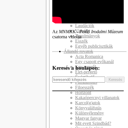
Kötetek
Kritikák
Recenziók
Interjúk
Laudációk
Videók
Az
MNMKK - Petőfi Irodalmi Múzeum
Tanulmányok
csatorna videója
Esszék
Egyéb publicisztikák
Állandó rovatok
Acta Romanica
Egy csapott evőkanál
Egy versről
Keresés a honlapon:
Élet-pergető
Évértékelő
Filmaláfutás
Filoesszék
Horizont
Kakaópercnyi villanatok
Karcol(g)atok
Könyvaláfutás
Különvélemény
Magyar fanyar
Mit evett Szindbád?