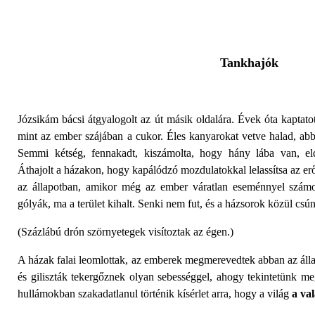
Tankhajók
Józsikám bácsi átgyalogolt az út másik oldalára. Évek óta kaptat
mint az ember szájában a cukor. Éles kanyarokat vetve halad, a
Semmi kétség, fennakadt, kiszámolta, hogy hány lába van, eld
Áthajolt a házakon, hogy kapálódzó mozdulatokkal lelassítsa az er
az állapotban, amikor még az ember váratlan eseménnyel számol.
gólyák, ma a terület kihalt. Senki nem fut, és a házsorok közül csú
(Százlábú drón szörnyetegek visítoztak az égen.)
A házak falai leomlottak, az emberek megmerevedtek abban az álla
és giliszták tekergőznek olyan sebességgel, ahogy tekintetünk m
hullámokban szakadatlanul történik kísérlet arra, hogy a világ
a va