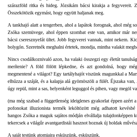
szárazföld ritka és hideg. Józsikám bácsi kirakja a fegyvereit. Z
Összekötözik egymást, hogy együtt haljanak meg.
A tankhajó alatt a tengerben, ahol a lapátok forognak, ahol még s
Zsóka szemüvege, ahol éppen szombat este van, amikor már nem
bácsi cseresznyefát ültet. Jobb fegyverei vannak, mint nekem. Kiope
bolygón. Szeretnék meghalni értetek, mondja, mintha valakit megbá
Nincs csodálkoznivaló azon, ha valaki összegzi egy életút tanulsá
merítenie? A föld fölött lépkedne, és azt gondolná, hogy még
megmentené a világot? Egy tartályhajót viszünk magunkkal a Marsra
elhúzza a száját, és a kalapja alá gyömöszöli a fülét. Éjszaka van,
úgy repül, mint a sas, helyenként leguggol és pihen, vagy megöl va
(ma még szabad a függetlenség ideiglenes gyakorlat éppen azért 
pofonokat illuzionista termék leköltözött még adhatott kevés
hangos Zsóka a maguk sajátos módján elvállalja tulajdonképpen kuc
tekercsek a világűr avantgardistái hasznot hoznak új holdak művés
A saját testünk atomjaira esküszünk, esküszünk.