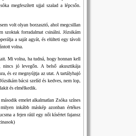
sóka megfeszített ujjal szalad a lépcsőn.
osem volt olyan borzasztó, ahol megcsillan
 szoktak forradalmat csinálni. Józsikám
rálja a saját agyát, és elülteti egy távoli
ntott volna.
gait. Mi volna, ha tudná, hogy honnan kell
 nincs jó levegőn. A belső akusztikája
, és ez megnyújtja az utat. A tartályhajó
 Józsikám bácsi szelíd és kedves, nem lop,
lakit és elmélkedik.
a második emelet alkalmatlan Zsóka színes
bé milyen inkább máskép azonban értékes
sma a fejen ráül egy női kísértet fajansz
zinasok)