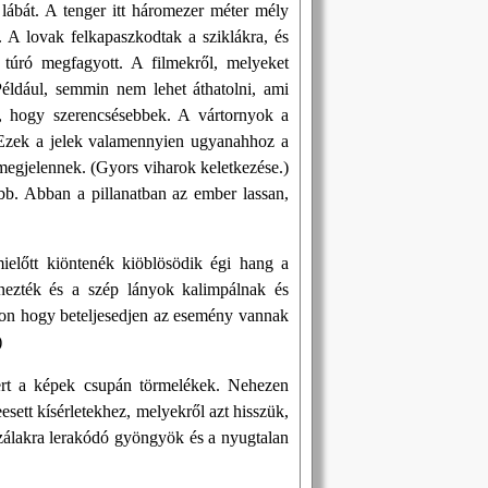
lábát. A tenger itt háromezer méter mély
 A lovak felkapaszkodtak a sziklákra, és
t túró megfagyott. A filmekről, melyeket
Például, semmin nem lehet áthatolni, ami
lt, hogy szerencsésebbek. A vártornyok a
Ezek a jelek valamennyien ugyanahhoz a
 megjelennek. (Gyors viharok keletkezése.)
ebb. Abban a pillanatban az ember lassan,
ielőtt kiöntenék kiöblösödik égi hang a
zínezték és a szép lányok kalimpálnak és
gon hogy beteljesedjen az esemény vannak
)
mert a képek csupán törmelékek. Nehezen
sett kísérletekhez, melyekről azt hisszük,
jszálakra lerakódó gyöngyök és a nyugtalan