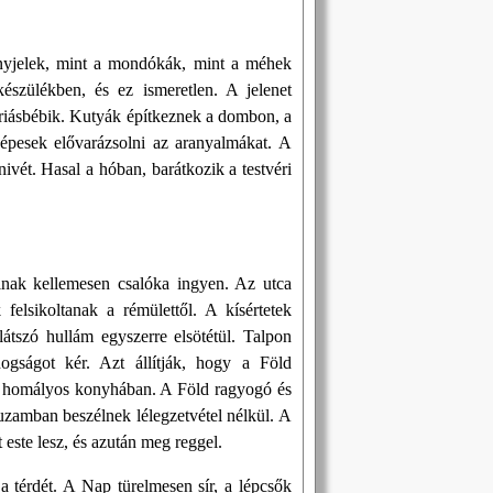
ényjelek, mint a mondókák, mint a méhek
szülékben, és ez ismeretlen. A jelenet
 óriásbébik. Kutyák építkeznek a dombon, a
 Képesek elővarázsolni az aranyalmákat. A
ivét. Hasal a hóban, barátkozik a testvéri
lolnak kellemesen csalóka ingyen. Az utca
 felsikoltanak a rémülettől. A kísértetek
átszó hullám egyszerre elsötétül. Talpon
gságot kér. Azt állítják, hogy a Föld
k a homályos konyhában. A Föld ragyogó és
zamban beszélnek lélegzetvétel nélkül. A
 este lesz, és azután meg reggel.
 a térdét. A Nap türelmesen sír, a lépcsők