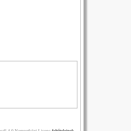
asd! 4.0 Nemzetközi Licenc
feltételeinek