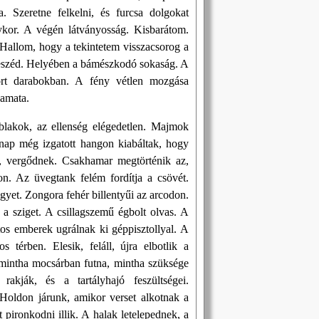
. Szeretne felkelni, és furcsa dolgokat
nykor. A végén látványosság. Kisbarátom.
. Hallom, hogy a tekintetem visszacsorog a
 beszéd. Helyében a bámészkodó sokaság. A
órt darabokban. A fény vétlen mozgása
yamata.
 ablakok, az ellenség elégedetlen. Majmok
gnap még izgatott hangon kiabáltak, hogy
k, vergődnek. Csakhamar megtörténik az,
n. Az üvegtank felém fordítja a csövét.
gyet. Zongora fehér billentyűi az arcodon.
 a sziget. A csillagszemű égbolt olvas. A
os emberek ugrálnak ki géppisztollyal. A
térben. Elesik, feláll, újra elbotlik a
mintha mocsárban futna, mintha szüksége
rakják, és a tartályhajó feszültségei.
 Holdon járunk, amikor verset alkotnak a
pironkodni illik. A halak letelepednek, a