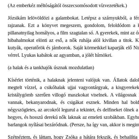
(Az emberkéz méltóságától összecsomósodott vízvezetékek.)
Józsikám lelövöldözi a galambokat. Letépsz a szárnyukból, a f
rajzanak. Ezt a könyvet megeszem, gondolom, feloldódom a ké
pillanatnyilag homályos, a film szagtalan só. A gyerekek, mint az
hibahalmokat elönti az eső, a nők ruhája alól kivillan a titok.
kutyák, operatőrök és jámborok. Saját körmeikkel kaparják elő Nin
vérrel. Lyukas kabátok az agyamban, a jólét hírnökei.
(a halak és a tankhajók úsznak mozdulatlan)
Kísérlet történik, a halaknak jelenteni valójuk van. Állatok da
megtelt vízzel, a csikóhalak ujjai vagyontárgyak, a kisgyerekek
kristálygömb szerűen villogó maszkokat viselnek. A világosnak l
vannak, bekanyarodnak, és csigákat esznek. Minden hal boldo
négyszögletes, az arcokról legurul a tekintet, és delfineket ölne
hegyes, és hosszú derekú nők laknak az emeleti szobákban. Egyhu
barlangok nyílásai bezáródnak. (Persze, ha így van, akkor is megint
Szétnéztem, és láttam, hogy Zsóka a hátára fekszik, és behajlítja