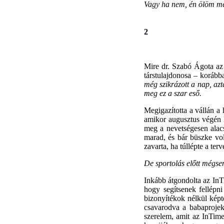
Vagy ha nem, én ölöm me
2
Mire dr. Szabó Ágota az 
társtulajdonosa – koráb
még szikrázott a nap, azt
meg ez a szar eső.
Megigazította a vállán a 
amikor augusztus végén 
meg a nevetségesen alacs
marad, és bár büszke vol
zavarta, ha túllépte a terv
De sportolás előtt mégse
Inkább átgondolta az InTi
hogy segítsenek fellépni
bizonyítékok nélkül képte
csavarodva a babaprojekt
szerelem, amit az InTime