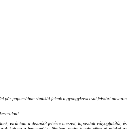
fél pár papucsában sántikál felénk a gyöngykaviccsal felszórt udvaron
keserülöd!
k, elrántom a disznóól fehérre meszelt, tapasztott vályogfalától, és
rök katona a hercegnőt a filmben, amire tavaly vittek el minket az