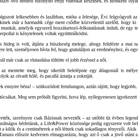
sszív óvó néniről bizonyító erejű videókat készítsen, és időnként oly
olgozott lelkesebben és lazábban, mióta a felesége, Évi felgyógyult 
 akinek már a harmadik cége ment csődbe közvetlenül azelőtt, hogy ki t
 munkát, amelyik egyszerű hozzátartozó-felkutatásnak indult, de egy t
erpollal is kénytelenek voltak együttműködni.
s hideg is volt, átjárta a büszkeség melege, ahogy felidézte a mai 
lett, személyesen hívta fel, hogy gratuláljon az eredményhez, és egyútt
l már csak az elutasítása töltötte el jobb érzéssel a nőt.
 az mentette meg, hogy sikerült belelépnie egy átlagosnál is mély
yik az olvadt hólé, és pacallá áztatja a zokniját.
 ennyire béna! – szitkozódott fennhangon, aztán rájött, hogy legjobb, 
ócsákat. Meg sem próbált figyelni, hova lép, nyílegyenesen igyekezett a
ették, szerényen csak Bázisnak nevezték – az utóbbi tíz évben legen
arátságos bérletárak, a Life&Power közössége pedig egyszerre volt be
int a kilók és a centiméterek a női létnek csak sokadlagos tényezői. Akik
amara először kedvesen elmagyarázta, hogy azt ő csak a jövő utáni sze