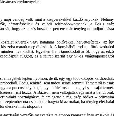
s látványos eredményeket.
gy napi vendég volt, mint a kisgyerekekkel küzdő anyukák. Néhány
zetők, háztartásbeliek és valódi selfmade-womenek: a Bázis száz
s tárcsát, hogy az edzés huszadik percére már tényleg ne tudjon másra
zfalát kiverték vagy hatalmas boltívekkel helyettesítették, az így
ri kisszoba maradt meg öltözőnek. A konyhából irodát, a fürdőszobából
ött minden hivalkodást. Egyetlen érem tanúskodott arról, hogy az edző
recepcióspult függött, és a felirat szerint egy 94-es világbajnokságról
rtást emlegették lépten-nyomon, de itt, egy-egy tüdőkiköpős kardióedzés
terhoodból. Pedig senkiről sem tudott szinte semmit, Tamaráról is csak
thagyta a puccos helyeket, hogy a külvárosban megnyissa a saját termét.
szeresen járt hozzá. A Bázison nem váltogatták egymást a trendi órák
t valaki nosztalgiázva felemlegette a régi szép időket – ódivatúra
i szeptember óta csak akkor hagyta ki az órákat, ha tényleg élet-halál
fői üléseket más időpontra.
g gazdasági vezetője magyarázta telefonon kamasz fiának az iskola és