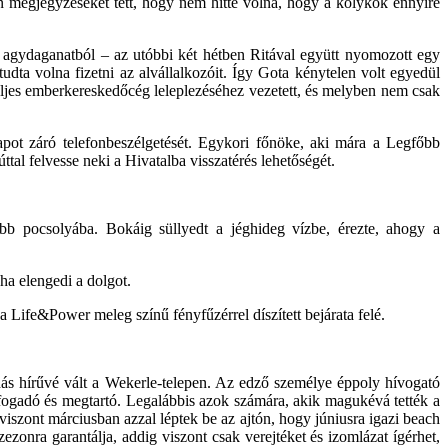
an megjegyzéseket tett, hogy nem hitte volna, hogy a kölykök ennyire
az agydaganatból ‒ az utóbbi két hétben Ritával együtt nyomozott egy
udta volna fizetni az alvállalkozóit. Így Gota kénytelen volt egyedül
eljes emberkereskedőcég leleplezéséhez vezetett, és melyben nem csak
napot záró telefonbeszélgetését. Egykori főnöke, aki mára a Legfőbb
al felvesse neki a Hivatalba visszatérés lehetőségét.
ebb pocsolyába. Bokáig süllyedt a jéghideg vízbe, érezte, ahogy a
ha elengedi a dolgot.
 Life&Power meleg színű fényfűzérrel díszített bejárata felé.
dás hírűvé vált a Wekerle-telepen. Az edző személye éppoly hívogató
fogadó és megtartó. Legalábbis azok számára, akik magukévá tették a
 viszont márciusban azzal léptek be az ajtón, hogy júniusra igazi beach
zonra garantálja, addig viszont csak verejtéket és izomlázat ígérhet,