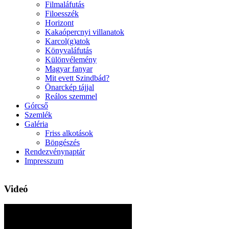
Filmaláfutás
Filoesszék
Horizont
Kakaópercnyi villanatok
Karcol(g)atok
Könyvaláfutás
Különvélemény
Magyar fanyar
Mit evett Szindbád?
Önarckép tájjal
Reálos szemmel
Górcső
Szemlék
Galéria
Friss alkotások
Böngészés
Rendezvénynaptár
Impresszum
Videó