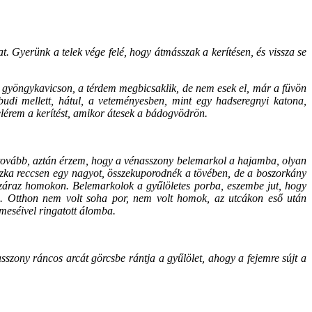
t. Gyerünk a telek vége felé, hogy átmásszak a kerítésen, és vissza se
 gyöngykavicson, a térdem megbicsaklik, de nem esek el, már a füvön
budi mellett, hátul, a veteményesben, mint egy hadseregnyi katona,
lérem a kerítést, amikor átesek a bádogvödrön.
 tovább, aztán érzem, hogy a vénasszony belemarkol a hajamba, olyan
szka reccsen egy nagyot, összekuporodnék a tövében, de a boszorkány
a száraz homokon. Belemarkolok a gyűlöletes porba, eszembe jut, hogy
. Otthon nem volt soha por, nem volt homok, az utcákon eső után
a meséivel ringatott álomba.
sszony ráncos arcát görcsbe rántja a gyűlölet, ahogy a fejemre sújt a