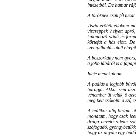
intézetből. De hamar ráj
A töröknek csak fél tucat
Tiszta erőből ellököm ma
vízcseppek helyett apró
különböző színű és form
körtefát a ház előtt. 
szempillantás alatt elrep
A boszorkány nem gyors, d
a jobb lábáról is a fapap
Ideje menekülnöm.
A padlás a legjobb búvóh
haragja. Akkor sem úszo
vénember üt velük, ő azza
meg kell csókolni a szíj 
A múltkor alig bírtam ut
mondtam, hogy csak lees
drága nevelőszüleim so
szófogadó, gyöngybetűkk
hogy az anyám egy büdös 