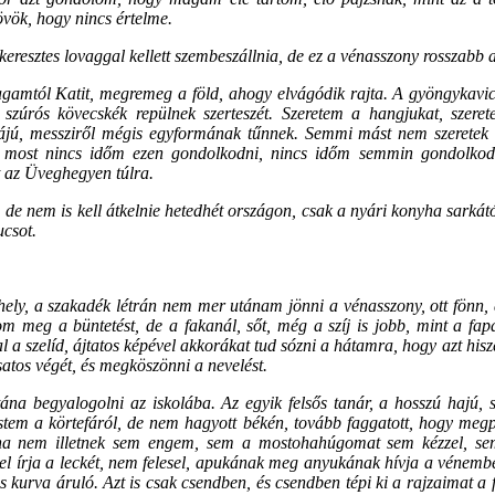
övök, hogy nincs értelme.
 keresztes lovaggal kellett szembeszállnia, de ez a vénasszony rosszabb a
gamtól Katit, megremeg a föld, ahogy elvágódik rajta. A gyöngykavics
, szúrós kövecskék repülnek szerteszét. Szeretem a hangjukat, szer
ájú, messziről mégis egyformának tűnnek. Semmi mást nem szeretek e
De most nincs időm ezen gondolkodni, nincs időm semmin gondolkodn
ít az Üveghegyen túlra.
e nem is kell átkelnie hetedhét országon, csak a nyári konyha sarkától 
ucsot.
ely, a szakadék létrán nem mer utánam jönni a vénasszony, ott fönn,
m meg a büntetést, de a fakanál, sőt, még a szíj is jobb, mint a fa
l a szelíd, ájtatos képével akkorákat tud sózni a hátamra, hogy azt his
csatos végét, és megköszönni a nevelést.
ána begyalogolni az iskolába. Az egyik felsős tanár, a hosszú hajú, s
tem a körtefáról, de nem hagyott békén, tovább faggatott, hogy meg
ha nem illetnek sem engem, sem a mostohahúgomat sem kézzel, sem
el írja a leckét, nem felesel, apukának meg anyukának hívja a vénemb
kurva áruló. Azt is csak csendben, és csendben tépi ki a rajzaimat a 