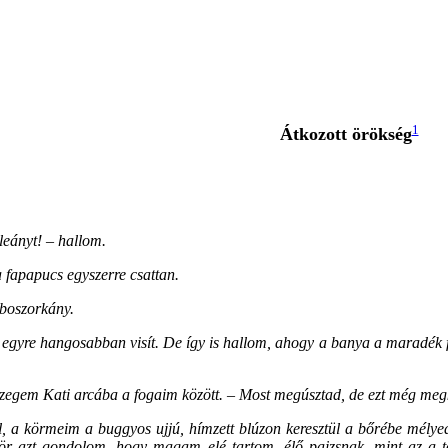
1
Átkozott örökség
leányt! – hallom.
 fapapucs egyszerre csattan.
 boszorkány.
ti egyre hangosabban visít. De így is hallom, ahogy a banya a maradék 
zegem Kati arcába a fogaim között. – Most megúsztad, de ezt még meg
a körmeim a buggyos ujjú, hímzett blúzon keresztül a bőrébe mélyedne
ör azt gondolom, hogy magam elé tartom, élő pajzsnak, mint az a tö