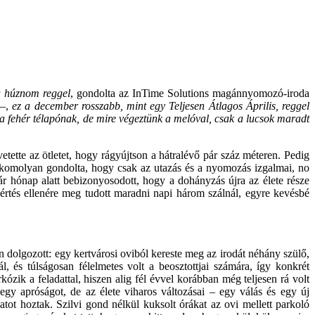
a húznom reggel
, gondolta az InTime Solutions magánnyomozó-iroda
 –,
ez a december rosszabb, mint egy Teljesen Átlagos Április, reggel
ni a fehér télapónak, de mire végeztünk a melóval, csak a lucsok maradt
vetette az ötletet, hogy rágyújtson a hátralévő pár száz méteren. Pedig
 komolyan gondolta, hogy csak az utazás és a nyomozás izgalmai, no
r hónap alatt bebizonyosodott, hogy a dohányzás újra az élete része
értés ellenére meg tudott maradni napi három szálnál, egyre kevésbé
 dolgozott: egy kertvárosi oviból kereste meg az irodát néhány szülő,
l, és túlságosan félelmetes volt a beosztottjai számára, így konkrét
kózik a feladattal, hiszen alig fél évvel korábban még teljesen rá volt
 egy apróságot, de az élete viharos változásai – egy válás és egy új
tot hoztak. Szilvi gond nélkül kuksolt órákat az ovi mellett parkoló