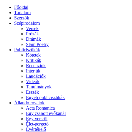
Főoldal
Tartalom
Szerzők
Szépirodalom
Versek
Prózák
Drámák
Slam Poetry
Publicisztikák
Kötetek
Kritikák
Recenziók
Interjúk
Laudációk
Videók
Tanulmányok
Esszék
Egyéb publicisztikák
Állandó rovatok
Acta Romanica
Egy csapott evőkanál
Egy versről
Élet-pergető
Évértékelő