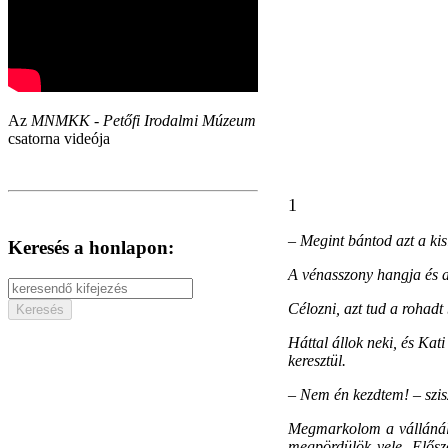
Az
MNMKK - Petőfi Irodalmi Múzeum
csatorna videója
1
–
Megint bántod azt a kis
Keresés a honlapon:
A vénasszony hangja és a
Célozni, azt tud a rohadt
Háttal állok neki, és Ka
keresztül.
–
Nem én kezdtem! – szis
Megmarkolom a vállánál, 
megpördülök vele. Elősz