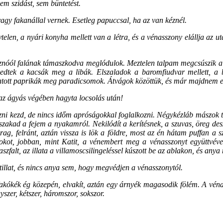
em szidást, sem büntetést.
agy fakanállal vernek. Esetleg papuccsal, ha az van kéznél.
len, a nyári konyha mellett van a létra, és a vénasszony elállja az uta
sznóól falának támaszkodva meglódulok. Meztelen talpam megcsúszik a
pkedtek a kacsák meg a libák. Elszaladok a baromfiudvar mellett, a 
atott paprikák meg paradicsomok. Átvágok közöttük, és már majdnem e
az ágyás végében hagyta locsolás után!
zni kezd, de nincs időm apróságokkal foglalkozni. Négykézláb mászok
zakad a fejem a nyakamról. Nekilódít a kerítésnek, a szuvas, öreg de
arag, felránt, aztán vissza is lök a földre, most az én hátam puffan 
kot, jobban, mint Katit, a vénembert meg a vénasszonyt együttvéve
aszfalt, az illata a villamoscsilingeléssel kúszott be az ablakon, és any
altillat, és nincs anya sem, hogy megvédjen a vénasszonytól.
fakókék ég közepén, elvakít, aztán egy árnyék magasodik fölém. A véna
szer, kétszer, háromszor, sokszor.