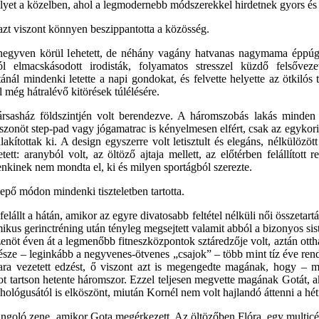
elyet a közelben, ahol a legmodernebb módszerekkel hirdetnek gyors é
azt viszont könnyen beszippantotta a közösség.
 negyven körül lehetett, de néhány vagány hatvanas nagymama éppú
ól elmacskásodott irodisták, folyamatos stresszel küzdő felsőve
ánál mindenki letette a napi gondokat, és felvette helyette az ötkiló
l még hátralévő kitörések túlélésére.
rsasház földszintjén volt berendezve. A háromszobás lakás minden kö
huszonöt step-pad vagy jógamatrac is kényelmesen elfért, csak az egyko
akítottak ki. A design egyszerre volt letisztult és elegáns, nélkülöz
tett: aranyból volt, az öltöző ajtaja mellett, az előtérben felállított 
nkinek nem mondta el, ki és milyen sportágból szerezte.
lepő módon mindenki tiszteletben tartotta.
elállt a hátán, amikor az egyre divatosabb feltétel nélküli női összeta
kus gerinctréning után tényleg megsejtett valamit abból a bizonyos sis
tizenöt éven át a legmenőbb fitneszközpontok sztáredzője volt, aztán ot
ze – leginkább a negyvenes-ötvenes „csajok” – több mint tíz éve rend
ara vezetett edzést, ő viszont azt is megengedte magának, hogy – mer
ot tartson hetente háromszor. Ezzel teljesen megvette magának Gotát, ak
hológusától is elköszönt, miután Kornél nem volt hajlandó áttenni a hét
angoló zene, amikor Gota megérkezett. Az öltözőben Flóra, egy multicé