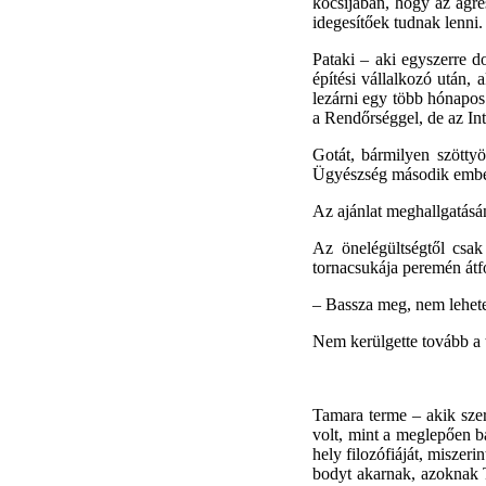
kocsijában, hogy az agre
idegesítőek tudnak lenni.
Pataki – aki egyszerre d
építési vállalkozó után,
lezárni egy több hónapos
a Rendőrséggel, de az Int
Gotát, bármilyen szöttyö
Ügyészség második embere 
Az ajánlat meghallgatásáná
Az önelégültségtől csak
tornacsukája peremén átfol
–
Bassza meg, nem lehetek
Nem kerülgette tovább a t
Tamara terme – akik szer
volt, mint a meglepően b
hely filozófiáját, miszer
bodyt akarnak, azoknak T