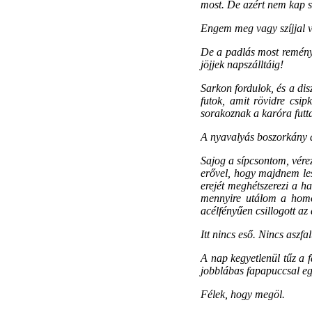
most. De azért nem kap s
Engem meg vagy szíjjal v
De a padlás most reményte
jöjjek napszálltáig!
Sarkon fordulok, és a di
futok, amit rövidre csi
sorakoznak a karóra futt
A nyavalyás boszorkány 
Sajog a sípcsontom, vére
erővel, hogy majdnem les
erejét meghétszerezi a h
mennyire utálom a homo
acélfényűen csillogott az 
Itt nincs eső. Nincs aszf
A nap kegyetlenül tűz a 
jobblábas fapapuccsal egy
Félek, hogy megöl.