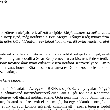
g őt.
edzőterem utcájába ért, átázott a cipője.
Mégis bakancsot kellett voln
ban közjegyző, még korábban a Pest Megyei Főügyészség munkatársa
án délre jött a hidegfront egy tajgai hóviharral, fél óráig lehetett örül
hátizsákot, a fejére húzta vadonatúj sötétzöld dzsekije kapucniját, és el
Hamburgban leszállt a Solar Eclipse nevű úszó kisváros fedélzetéről,
ony tax-free árak miatt csúszott vissza korábbi szenvedélyébe. Ám pá
t magára, hogy a Rita – esetleg a lánya és Domonkos – jelentette kís
ezett adagot.
m kéne bagózni.
me futó feladatait. Az egykori BRFK-s sajtós Szilvi nyugtalanító ügyön
 a bántalmazó intézményvezető ellen, aki túl jól feküdt a fenntartóná
lenség volt eljárást indítani ellene. Gota nem hitte, hogy Szilvi megbir
re, és attól is képes volt elsírni magát, ha egy reklámban meglátott
 egyik korábbi komoly ügyének köszönhetett – ezen a téren is fordula