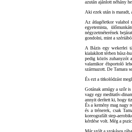
azután ajánlott néhány h
Aki ezek után is maradt, 
Az átlagéletkor valahol
egyetemista, ülőmunkát
négyzetméterének bejárat
gondolni, mint a szériábó
A Bázis egy wekerlei tá
kialakított térben húsz-
pedig közös zuhanyzót al
valamikor élsportoló lehe
származott. De Tamara se
És ezt a titkolódzást meg
Gotának amúgy a szőr is f
vagy egy meditatív-dinami
annyit derített ki, hogy 
És a kemény mag nagy rés
és a trénerek, csak Tam
koreografált step-aerobik
kérdése volt. Még a pszic
Már szólt a szokásos ráh