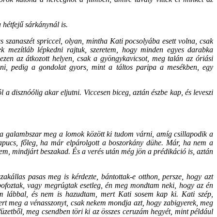
 hétfejű sárkánynál is.
 szanaszét spriccel, olyan, mintha Kati pocsolyába esett volna, csak
etek mezítláb lépkedni rajtuk, szeretem, hogy minden egyes darabka
zen az átkozott helyen, csak a gyöngykavicsot, meg talán az óriási
i, pedig a gondolat gyors, mint a táltos paripa a mesékben, egy
a disznóólig akar eljutni. Viccesen biceg, aztán észbe kap, és leveszi
 a galambszar meg a lomok között ki tudom várni, amíg csillapodik a
papucs, főleg, ha már elpárolgott a boszorkány dühe. Már, ha nem a
zem, mindjárt beszakad. És a verés után még jön a prédikáció is, aztán
zakállas pasas meg is kérdezte, bántottak-e otthon, persze, hogy azt
pofoztak, vagy megrúgtak esetleg, én meg mondtam neki, hogy az én
 lábbal, és nem is hazudtam, mert Kati sosem kap ki. Kati szép,
ert meg a vénasszonyt, csak nekem mondja azt, hogy zabigyerek, meg
füzetből, meg csendben töri ki az összes ceruzám hegyét, mint például