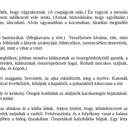
 vélték, hogy vágyakoznak. (A csapágyak után.) Én vagyok a messiás
nem találkozott vele senki. (Annak biztosítására, hogy egyáltalán.)
avas, táncoltató. Alvás ugyanabban a kocsmában, fáradtan megindító
arisnyákat. (Megkavarta a sört.) Veszélyesen kívánta, ette, mint
k felhúzták a lányok szoknyáját, bibircsókos, szerencsétlen denevérek,
t, mint a vihar a vizet.
 megbillent, jobban mondva kilátszottak az összegömbölyödő gumók, a
héredett, kilátszottak összerepedezett fogai. Rohadt mocskos szájúak,
ta, és köpött.)
l szaggatta. Sercintett, az ajka esküdözött, meg a nyelve. Katonák
sával levetkőztek, kibújtak a hajukból, a poharakból kiloccsant a sör.
ély és keskeny. Öregek koldultak az aluljárók kacskaringós bejáratánál.
el többé.
az ablakon át a kútba láttak. Akkor történt, hogy lebukfencezett az
lek sarjadtak a vasból. Felolvasztotta, és a folyékony vasat a kalauz
egőben a hideg éjszakában. Összetákolt kalyibákba bújtak. Egy lény