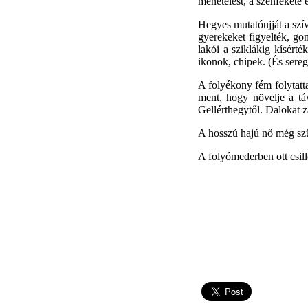
menetelést, a szénfekete 
Hegyes mutatóujját a szí
gyerekeket figyelték, g
lakói a sziklákig kísért
ikonok, chipek. (És sere
A folyékony fém folytatta
ment, hogy növelje a tá
Gellérthegytől. Dalokat z
A hosszú hajú nő még szű
A folyómede