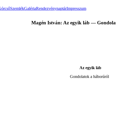
Górcső
Szemlék
Galéria
Rendezvénynaptár
Impresszum
Magén István: Az egyik láb — Gondola
Az egyik láb
Gondolatok a háborúról