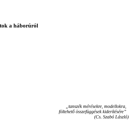
tok a háborúról
„tanszék mérésekre, modellokra,
föltehető összefüggések kiderítésére”
(Cs. Szabó László)