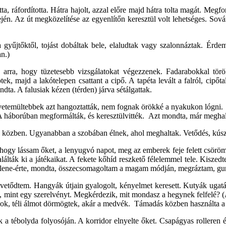
ta, ráfordította. Hátra hajolt, azzal előre majd hátra tolta magát. Megfo
jén. Az út megközelítése az egyenlítőn keresztül volt lehetséges. Sov
gyűjtőktől, tojást dobáltak bele, elaludtak vagy szalonnáztak. Érdem
an.)
arra, hogy tüzetesebb vizsgálatokat végezzenek. Fadarabokkal törölg
ek, majd a lakótelepen csattant a cipő. A tapéta levált a falról, cipőt
ta. A falusiak kézen (térden) járva sétálgattak.
vetemültebbek azt hangoztatták, nem fognak örökké a nyakukon lógni.
A háborúban megformálták, és keresztülvitték. Azt mondta, már meghalt
 közben. Ugyanabban a szobában élnek, ahol meghaltak. Vetődés, kúszás,
, hogy lássam őket, a lenyugvó napot, meg az emberek feje felett csöröm
lálták ki a játékaikat. A fekete kőhíd reszkető félelemmel tele. Kiszed
llene-érte, mondta, összecsomagoltam a magam módján, megráztam, gu
etődtem. Hangyák útjain gyalogolt, kényelmet keresett. Kutyák ugatás
ját, mint egy szerelvényt. Megkérdezik, mit mondasz a hegynek felfelé
sok, téli álmot dörmögtek, akár a medvék. Támadás közben használta a
 a tébolyda folyosóján. A korridor elnyelte őket. Csapágyas rolleren