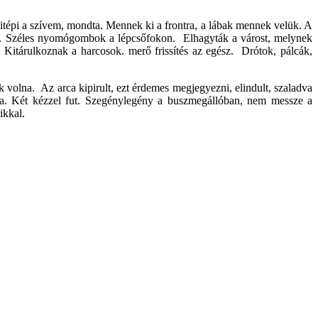
itépi a szívem, mondta. Mennek ki a frontra, a lábak mennek velük. A
ták. Széles nyomógombok a lépcsőfokon. Elhagyták a várost, melynek
t. Kitárulkoznak a harcosok. merő frissítés az egész. Drótok, pálcák,
ék volna. Az arca kipirult, ezt érdemes megjegyezni, elindult, szaladva
tta. Két kézzel fut. Szegénylegény a buszmegállóban, nem messze a
sikkal.