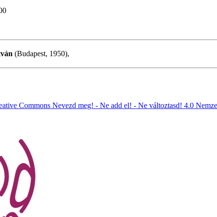
00
tván
(Budapest, 1950),
eative Commons Nevezd meg! - Ne add el! - Ne változtasd! 4.0 Nemze