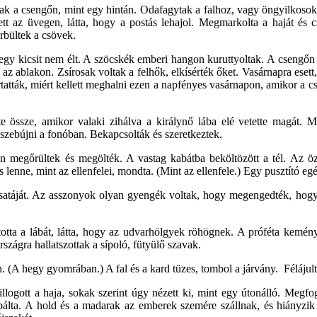
 a csengőn, mint egy hintán. Odafagytak a falhoz, vagy öngyilkosok l
tt az üvegen, látta, hogy a postás lehajol. Megmarkolta a haját és c
rbültek a csövek.
 egy kicsit nem élt. A szöcskék emberi hangon kuruttyoltak. A csengőn
az ablakon. Zsírosak voltak a felhők, elkísérték őket. Vasárnapra esett
t firtatták, miért kellett meghalni ezen a napfényes vasárnapon, ami
e össze, amikor valaki zihálva a királynő lába elé vetette magát. 
sszebújni a fonóban. Bekapcsolták és szeretkeztek.
 megőrültek és megölték. A vastag kabátba beköltözött a tél. Az özve
lenne, mint az ellenfelei, mondta. (Mint az ellenfele.) Egy pusztító eg
csatáját. Az asszonyok olyan gyengék voltak, hogy megengedték, hogy 
jtotta a lábát, látta, hogy az udvarhölgyek röhögnek. A próféta kemény
rszágra hallatszottak a sípoló, fütyülő szavak.
yen. (A hegy gyomrában.) A fal és a kard tüzes, tombol a járvány. Féláju
illogott a haja, sokak szerint úgy nézett ki, mint egy útonálló. Megfo
abálta. A hold és a madarak az emberek szemére szállnak, és hiányzik