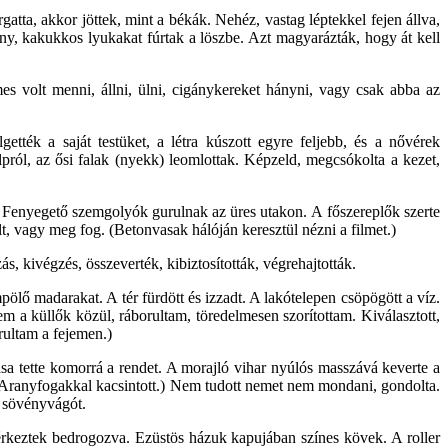
rgatta, akkor jöttek, mint a békák. Nehéz, vastag léptekkel fejen állva,
ány, kakukkos lyukakat fúrtak a löszbe. Azt magyarázták, hogy át kell
es volt menni, állni, ülni, cigánykereket hányni, vagy csak abba az
ették a saját testüket, a létra kúszott egyre feljebb, és a nővérek
alpról, az ősi falak (nyekk) leomlottak. Képzeld, megcsókolta a kezet,
 Fenyegető szemgolyók gurulnak az üres utakon. A főszereplők szerte
, vagy meg fog. (Betonvasak hálóján keresztül nézni a filmet.)
 kivégzés, összeverték, kibiztosították, végrehajtották.
pölő madarakat. A tér fürdött és izzadt. A lakótelepen csöpögött a víz.
tem a küllők közül, ráborultam, töredelmesen szorítottam. Kiválasztott,
rultam a fejemen.)
a tette komorrá a rendet. A morajló vihar nyúlós masszává keverte a
? (Aranyfogakkal kacsintott.) Nem tudott nemet nem mondani, gondolta.
 sövényvágót.
 érkeztek bedrogozva. Ezüstös házuk kapujában színes kövek. A roller