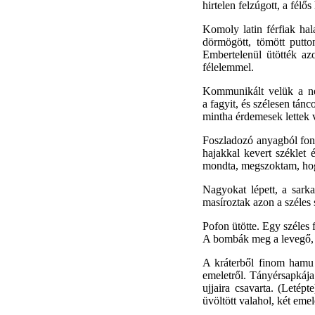
hirtelen felzúgott, a fél
Komoly latin férfiak ha
dörmögött, tömött putton
Embertelenül ütötték az
félelemmel.
Kommunikált velük a nej
a fagyit, és szélesen tán
mintha érdemesek lettek 
Foszladozó anyagból font
hajakkal kevert széklet 
mondta, megszoktam, hogy 
Nagyokat lépett, a sark
masíroztak azon a széles 
Pofon ütötte. Egy széles 
A bombák meg a levegő, m
A kráterből finom hamu h
emeletről. Tányérsapkája 
ujjaira csavarta. (Leté
üvöltött valahol, két emel