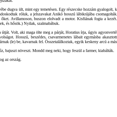
éjszakát.
vébe dugva ült, mint egy temetésen. Egy részecske hozzám gyalogolt, k
ondoskodtak róluk, a jelszavakat Anikó hosszú lábikrájába csomagol
ék őket. Avillamoson, buszon elolvadt a motor. Kisfiának fogta a kezé
gek, és hősök.) Nyilak, szalmabábuk.
 útját. Volt, aki maga ölte meg a párját, Horatius írja, úgyis agyonvert
volságot. Hosszú, beszédes, csavarmenetes lábait egymásba akaszto
árnak (le) be, kavarnak fel. Összetalálkoztak, egyik keskeny arcú a má
z, bajuszt növeszt. Mondd meg neki, hogy feszül a farmer, kiabálták.
rben ott csillog az ország.