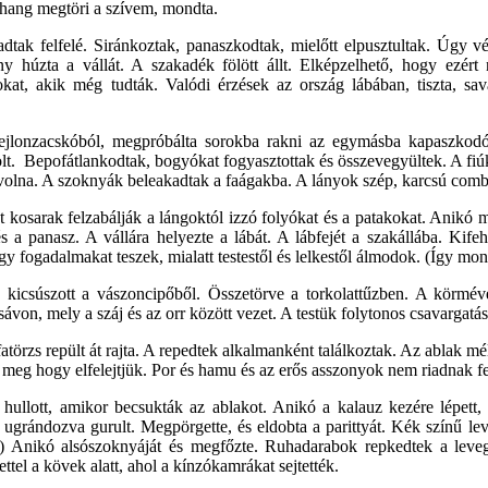
ős hang megtöri a szívem, mondta.
ladtak felfelé. Siránkoztak, panaszkodtak, mielőtt elpusztultak. Úgy
y húzta a vállát. A szakadék fölött állt. Elképzelhető, hogy ezért 
okat, akik még tudták. Valódi érzések az ország lábában, tiszta, s
lonzacskóból, megpróbálta sorokba rakni az egymásba kapaszkodó h
colt. Bepofátlankodtak, bogyókat fogyasztottak és összevegyültek. A fiú
volna. A szoknyák beleakadtak a faágakba. A lányok szép, karcsú combjá
 kosarak felzabálják a lángoktól izzó folyókat és a patakokat. Anikó
és a panasz. A vállára helyezte a lábát. A lábfejét a szakállába. Kife
fogadalmakat teszek, mialatt testestől és lelkestől álmodok. (Így mond
a kicsúszott a vászoncipőből. Összetörve a torkolattűzben. A körméve
sávon, mely a száj és az orr között vezet. A testük folytonos csavargatá
fatörzs repült át rajta. A repedtek alkalmanként találkoztak. Az ablak m
eg hogy elfelejtjük. Por és hamu és az erős asszonyok nem riadnak f
ullott, amikor becsukták az ablakot. Anikó a kalauz kezére lépett, 
ugrándozva gurult. Megpörgette, és eldobta a parittyát. Kék színű leve
pte) Anikó alsószoknyáját és megfőzte. Ruhadarabok repkedtek a lev
ettel a kövek alatt, ahol a kínzókamrákat sejtették.