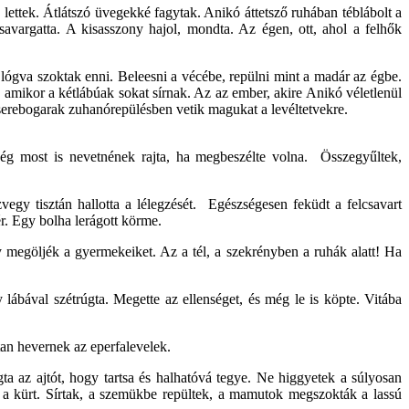
ettek. Átlátszó üvegekké fagytak. Anikó áttetsző ruhában téblábolt a
savargatta. A kisasszony hajol, mondta. Az égen, ott, ahol a felhők
 lógva szoktak enni. Beleesni a vécébe, repülni mint a madár az égbe.
, amikor a kétlábúak sokat sírnak. Az az ember, akire Anikó véletlenül
kor a cserebogarak zuhanórepülésben vetik magukat a levéltetvekre.
Még most is nevetnének rajta, ha megbeszélte volna. Összegyűltek,
gy tisztán hallotta a lélegzését. Egészségesen feküdt a felcsavart
ér. Egy bolha lerágott körme.
megöljék a gyermekeiket. Az a tél, a szekrényben a ruhák alatt! Ha
 lábával szétrúgta. Megette az ellenséget, és még le is köpte. Vitába
ltan hevernek az eperfalevelek.
gta az ajtót, hogy tartsa és halhatóvá tegye. Ne higgyetek a súlyosan
 a kürt. Sírtak, a szemükbe repültek, a mamutok megszokták a lassú