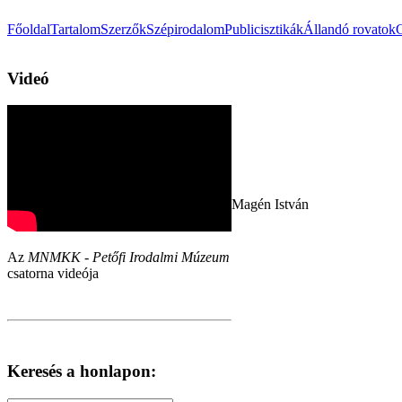
Főoldal
Tartalom
Szerzők
Szépirodalom
Publicisztikák
Állandó rovatok
Videó
Magén István
Az
MNMKK - Petőfi Irodalmi Múzeum
csatorna videója
Keresés a honlapon: