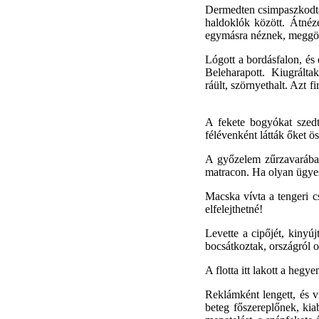
Dermedten csimpaszkodtak
haldoklók között. Átnéze
egymásra néznek, meggö
Lógott a bordásfalon, és
Beleharapott. Kiugráltak 
ráült, szörnyethalt. Az
A fekete bogyókat szedt
félévenként látták őket ö
A győzelem zűrzavarában
matracon. Ha olyan ügyes 
Macska vívta a tengeri 
elfelejthetné!
Levette a cipőjét, kinyú
bocsátkoztak, országról o
A flotta itt lakott a heg
Reklámként lengett, és v
beteg főszereplőnek, ki