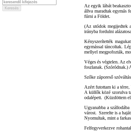
Az egyik lábát beakasztot
állva maradtak egymás fe
fúrni a Földet.
(Az utódok megijedtek a 
irányba fordulni alázatos
Kényszerítették magukat 
egymással táncoltak. Lépt
mellyel megpofozták, mond
Véges és végtelen. Az el
foszlanak. (Szóródnak.) 
Szőke záporeső szóváltás
Azért futottam ki a térre
A küllők közé szorulva ta
odalépett. (Küzdöttem e
Ugyanabba a szállodába v
várost. Szerelte is a ha
Nyomultak, mint a farka
Felfegyverkezve rohantak