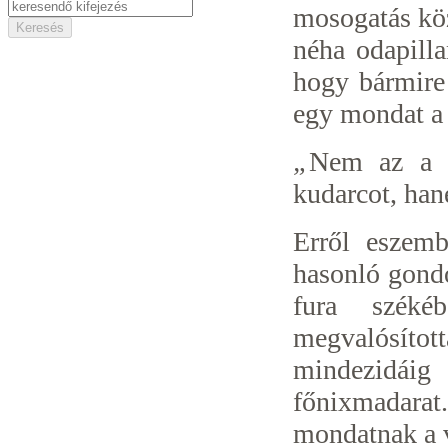
mosogatás köz
néha odapill
hogy bármire
egy mondat a 
„
Nem az a l
kudarcot, han
Erről eszemb
hasonló gondo
fura széké
megvalósíto
mindezidáig
főnixmadara
mondatnak a 