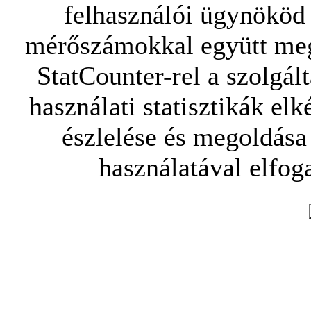
felhasználói ügynököd 
mérőszámokkal együtt mego
StatCounter-rel a szolgál
használati statisztikák elk
észlelése és megoldása
használatával elfoga