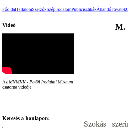
Főoldal
Tartalom
Szerzők
Szépirodalom
Publicisztikák
Állandó rovatok
Videó
M. 
Az
MNMKK - Petőfi Irodalmi Múzeum
csatorna videója
Keresés a honlapon:
Szokás szeri