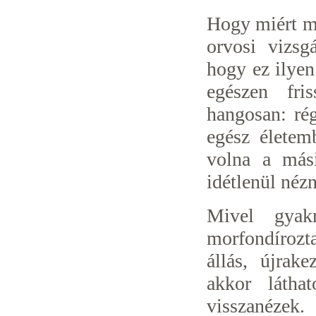
Hogy miért mo
orvosi vizsg
hogy ez ilyen
egészen fri
hangosan: ré
egész életemb
volna a más
idétlenül nézn
Mivel gyak
morfondírozt
állás, újrak
akkor látha
visszanézek