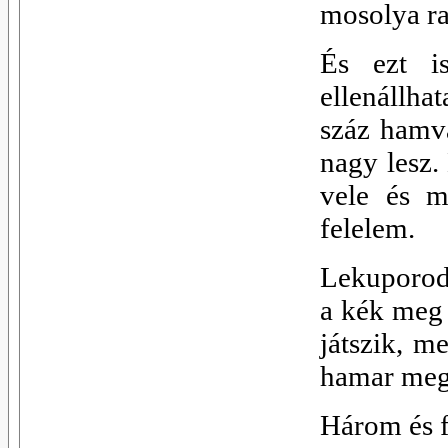
mosolya r
És ezt i
ellenállha
száz hamva
nagy lesz.
vele és m
felelem.
Lekuporodo
a kék meg 
játszik, m
hamar meg
Három és f