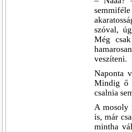
–
Naaa? –
semmifél
akaratossá
szóval, ú
Még csak 
hamarosan
veszíteni.
Naponta v
Mindig ő 
csalnia se
A mosoly 
is, már cs
mintha vá