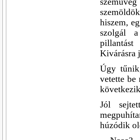
szemüveg k
szemöldök
hiszem, e
szolgál a
pillantást
Kivárásra j
Úgy tűnik
vetette be
következik
Jól sejte
megpuhíta
húzódik old