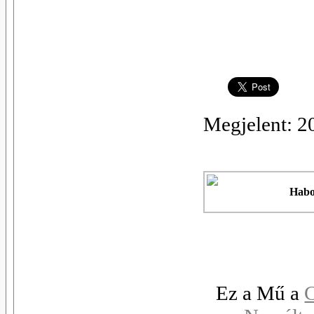
Megjelent: 2
Habo
Ez a Mű a
C