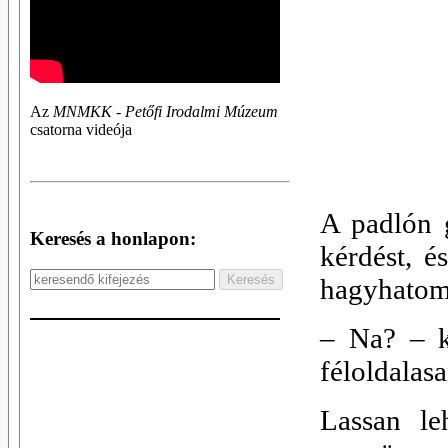
Az
MNMKK - Petőfi Irodalmi Múzeum
csatorna videója
A padlón g
Keresés a honlapon:
kérdést, é
hagyhatom,
–
Na? – k
féloldalasa
Lassan le