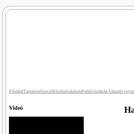
Főoldal
Tartalom
Szerzők
Szépirodalom
Publicisztikák
Állandó rova
Videó
Ha