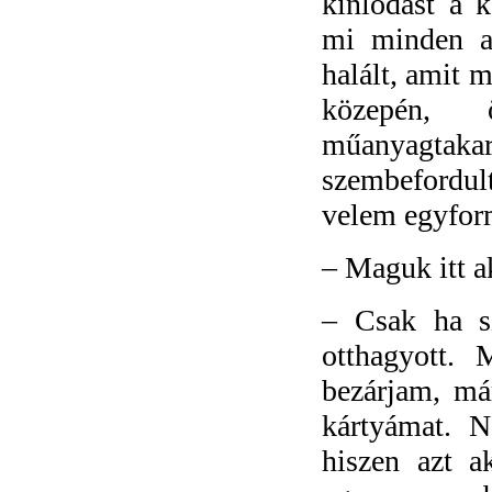
kínlódást a k
mi minden al
halált, amit 
közepén, ö
műanyagtaka
szembefordul
velem egyform
–
Maguk itt a
–
Csak ha s
otthagyott.
bezárjam, már
kártyámat. 
hiszen azt a