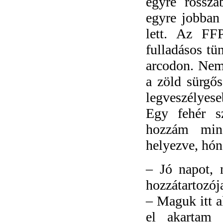
egyre rossza
egyre jobban 
lett. Az FFP
fulladásos tü
arcodon. Nem 
a zöld sürgős
legveszélyese
Egy fehér sz
hozzám mind
helyezve, hóna
–
Jó napot, 
hozzátartozój
– Maguk itt a
el akartam 