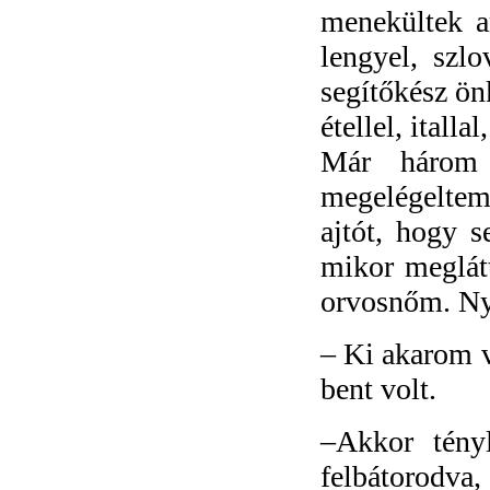
menekültek a
lengyel, szl
segítőkész ön
étellel, itallal
Már három 
megelégeltem 
ajtót, hogy s
mikor meglátt
orvosnőm. Nyu
–
Ki akarom v
bent volt.
–
Akkor tény
felbátorodv