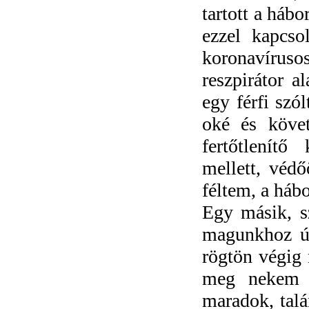
tartott a háb
ezzel kapcso
koronavíruso
reszpirátor a
egy férfi sz
oké és köve
fertőtlenít
mellett, véd
féltem, a háb
Egy másik, sz
magunkhoz útk
rögtön végig m
meg nekem i
maradok, talá