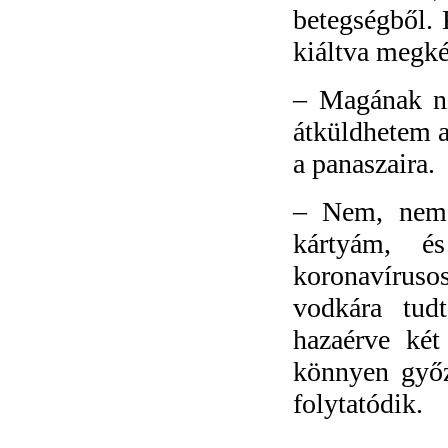
betegségből. 
kiáltva megké
–
Magának ni
átküldhetem a
a panaszaira.
–
Nem, nem 
kártyám, é
koronavíruso
vodkára tud
hazaérve két 
könnyen győz
folytatódik.