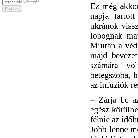
Ez még akkor
napja tartot
ukránok vissz
lobognak maj
Miután a védő
majd bevezete
számára vol
betegszoba, b
az infúziók ré
–
Zárja be a
egész körülbe
félnie az idő
Jobb lenne me