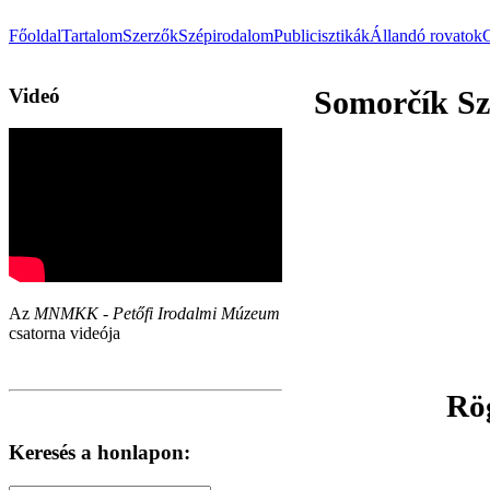
Főoldal
Tartalom
Szerzők
Szépirodalom
Publicisztikák
Állandó rovatok
Videó
Somorčík Sz
Az
MNMKK - Petőfi Irodalmi Múzeum
csatorna videója
Rög
Keresés a honlapon: