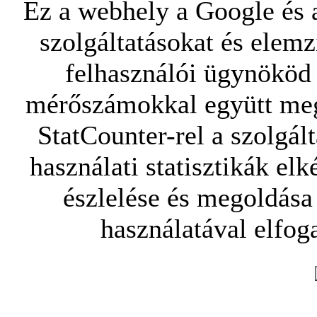
Ez a webhely a Google és a
szolgáltatásokat és elemz
felhasználói ügynököd 
mérőszámokkal együtt mego
StatCounter-rel a szolgál
használati statisztikák elk
észlelése és megoldása
használatával elfoga