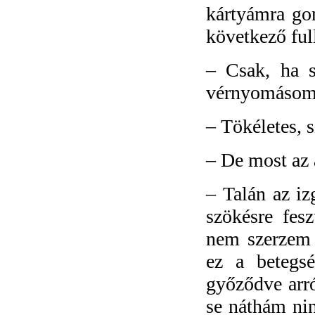
kártyámra gon
következő ful
–
Csak, ha s
vérnyomásom,
–
Tökéletes, 
–
De most az 
–
Talán az iz
szökésre fes
nem szerzem 
ez a betegs
győződve arr
se náthám nin