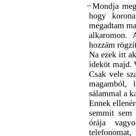
̶ Mondja meg 
hogy korona
megadtam maga
alkaromon. 
hozzám rögzí
Na ezek itt a
ideköt majd. 
Csak vele sza
magamból, 
sálammal a ka
Ennek ellené
semmit sem 
órája vagy
telefonomat,