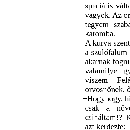
speciális vál
vagyok. Az or
tegyem szab
karomba.
A kurva szent
a szülőfalum
akarnak fogni
valamilyen gy
viszem. Felá
orvosnőnek, ő
̶ Hogyhogy, h
csak a nőv
csináltam!? 
azt kérdezte: