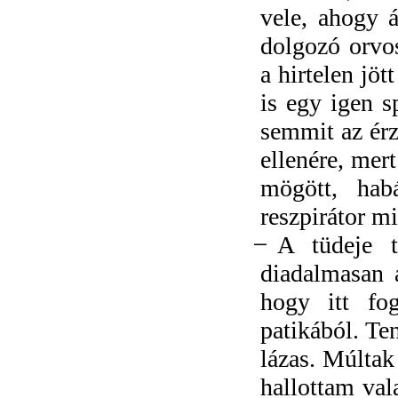
vele, ahogy á
dolgozó orvos
a hirtelen jö
is egy igen s
semmit az ér
ellenére, mert
mögött, hab
reszpirátor mi
̶ A tüdeje t
diadalmasan 
hogy itt fo
patikából. T
lázas. Múltak
hallottam val