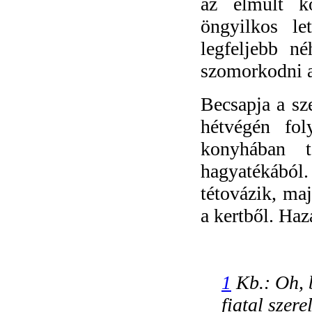
az elmúlt k
öngyilkos le
legfeljebb n
szomorkodni ak
Becsapja a sz
hétvégén fol
konyhában 
hagyatékából. 
tétovázik, maj
a kertből. Haza
1
Kb.: Oh, b
fiatal szer