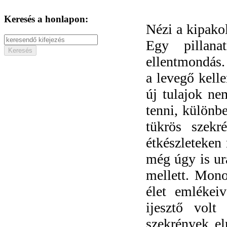
Keresés a honlapon:
Nézi a kipakol
Egy pillana
ellentmondás.
a levegő kell
új tulajok ne
tenni, különbe
tükrös szek
étkészleteken
még úgy is ur
mellett. Mono
élet emlékei
ijesztő volt
szekrények el