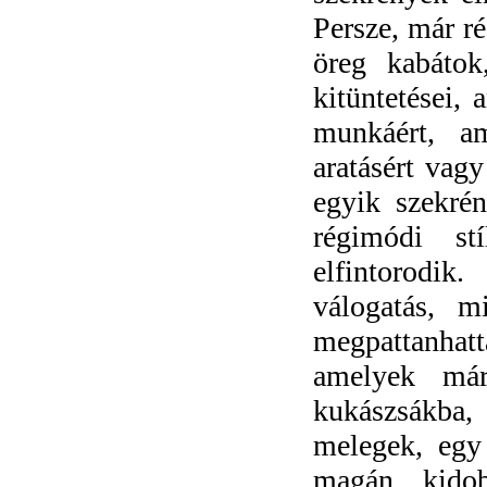
Persze, már r
öreg kabátok
kitüntetései, 
munkáért, am
aratásért vag
egyik szekrén
régimódi st
elfintorodi
válogatás, m
megpattanhat
amelyek má
kukászsákba,
melegek, egy 
magán, kido