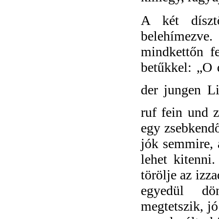
A két dísz
belehímezve. 
mindkettőn fe
betűkkel: „O 
der jungen Li
ruf fein und z
egy zsebkendő
jók semmire, 
lehet kitenni
törölje az izz
egyedül dö
megtetszik, jó