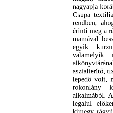
nagyapja korá
Csupa textíli
rendben, aho
érinti meg a r
mamával beszé
egyik kurz
valamelyik 
alkönyvtárána
asztalterítő, 
lepedő volt,
rokonlány 
alkalmából. 
legalul elők
kimegy, rágyúj