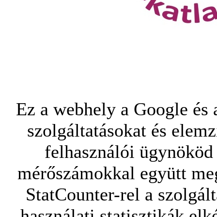
Ez a webhely a Google és a
szolgáltatásokat és elemz
felhasználói ügynököd 
mérőszámokkal együtt mego
StatCounter-rel a szolgál
használati statisztikák elk