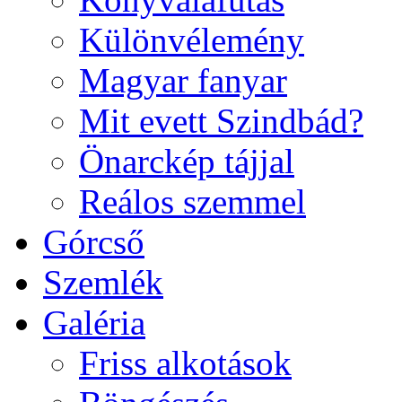
Különvélemény
Magyar fanyar
Mit evett Szindbád?
Önarckép tájjal
Reálos szemmel
Górcső
Szemlék
Galéria
Friss alkotások