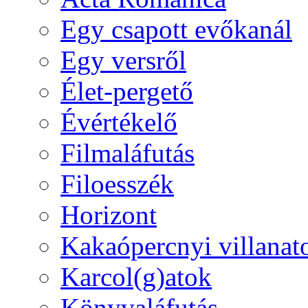
Egy csapott evőkanál
Egy versről
Élet-pergető
Évértékelő
Filmaláfutás
Filoesszék
Horizont
Kakaópercnyi villanat
Karcol(g)atok
Könyvaláfutás