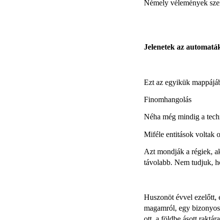
Némely vélemények szerin
Jelenetek az automaták
Ezt az egyikük mappájáb
Finomhangolás
Néha még mindig a techn
Miféle entitások voltak 
Azt mondják a régiek, a
távolabb. Nem tudjuk, ho
Huszonöt évvel ezelőtt,
magamról, egy bizonyos h
ott, a földbe ásott raktá