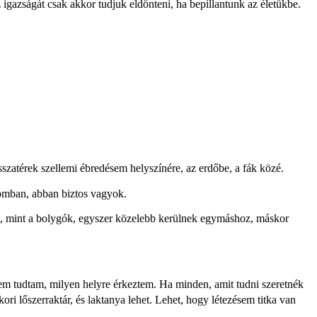
igazságát csak akkor tudjuk eldönteni, ha bepillantunk az életükbe.
szatérek szellemi ébredésem helyszínére, az erdőbe, a fák közé.
ásomban, abban biztos vagyok.
, mint a bolygók, egyszer közelebb kerülnek egymáshoz, máskor
em tudtam, milyen helyre érkeztem. Ha minden, amit tudni szeretnék
i lőszerraktár, és laktanya lehet. Lehet, hogy létezésem titka van