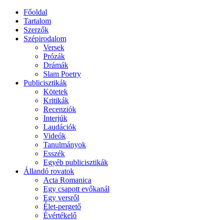
Főoldal
Tartalom
Szerzők
Szépirodalom
Versek
Prózák
Drámák
Slam Poetry
Publicisztikák
Kötetek
Kritikák
Recenziók
Interjúk
Laudációk
Videók
Tanulmányok
Esszék
Egyéb publicisztikák
Állandó rovatok
Acta Romanica
Egy csapott evőkanál
Egy versről
Élet-pergető
Évértékelő