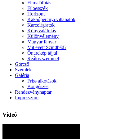
Filmaláfutás
Filoesszék
Horizont
Kakaópercnyi villanatok
Karcol(g)atok
Könyvaláfutás
Különvélemény
Magyar fanyar
Mit evett Szindbád?
Önarckép tájjal
Reálos szemmel
Górcső
Szemlék
Galéria
Friss alkotások
Böngészés
Rendezvénynaptár
Impresszum
Videó