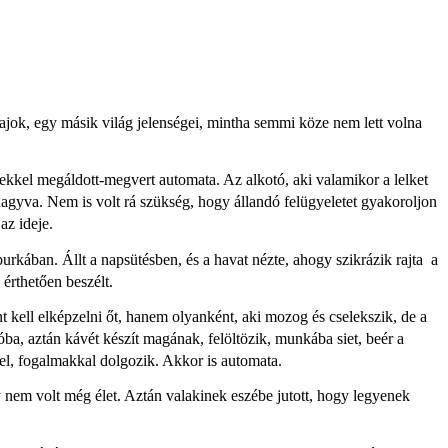
zajok, egy másik világ jelenségei, mintha semmi köze nem lett volna
ekkel megáldott-megvert automata. Az alkotó, aki valamikor a lelket
hagyva. Nem is volt rá szükség, hogy állandó felügyeletet gyakoroljon
az ideje.
urkában. Állt a napsütésben, és a havat nézte, ahogy szikrázik rajta a
 érthetően beszélt.
t kell elképzelni őt, hanem olyanként, aki mozog és cselekszik, de a
ba, aztán kávét készít magának, felöltözik, munkába siet, beér a
l, fogalmakkal dolgozik. Akkor is automata.
y nem volt még élet. Aztán valakinek eszébe jutott, hogy legyenek