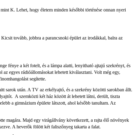
mint K. Lehet, hogy életem minden későbbi történése onnan nyeri
icsit tovább, jobbra a parancsnoki épület az irodákkal, balra az
énye a két fotelt, és a lámpa alatti, lenyitható ajtajú szekrényt, és
ol az egyes rádióállomásokat lehetett kiválasztani. Volt még egy,
finomhangolást segítette.
tt sarok után. A TV az erkélyajtó, és a szekrény közötti sarokban állt.
ajtót. A szemközti két ház között át lehetett látni, derült, tiszta
zelebb a gimnázium épülete látszott, ahol később tanultam. Az
tötte magára. Majd egy virágállvány következett, a rajta élő növények
kezve. A heverők fölött két faliszőnyeg takarta a falat.