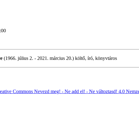
:00
re
(1966. július 2. - 2021. március 20.) költő, író, könyvtáros
eative Commons Nevezd meg! - Ne add el! - Ne változtasd! 4.0 Nemze