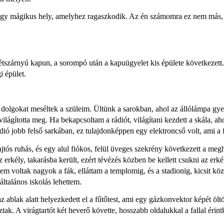
gy mágikus hely, amelyhez ragaszkodik. Az én számomra ez nem más, 
szárnyú kapun, a sorompó után a kapuügyelet kis épülete következett. K
gi épület.
lgokat meséltek a szüleim. Ültünk a sarokban, ahol az állólámpa gyenge f
világította meg. Ha bekapcsoltam a rádiót, világítani kezdett a skála, ah
ádió jobb felső sarkában, ez tulajdonképpen egy elektroncső volt, ami a 
jtós ruhás, és egy alul fiókos, felül üveges szekrény következett a meghi
 erkély, takarásba került, ezért tévézés közben be kellett csukni az erkély
m voltak nagyok a fák, elláttam a templomig, és a stadionig, kicsit kö
általános iskolás lehettem.
z ablak alatt helyezkedett el a fűtőtest, ami egy gázkonvektor képét öl
ztak. A virágtartót két heverő követte, hosszabb oldalukkal a fallal érint