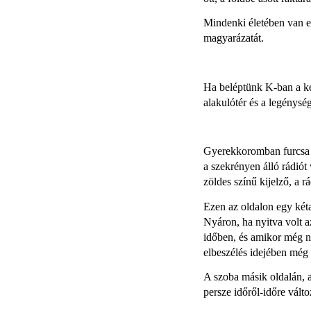
Mindenki életében van e
magyarázatát.
Ha beléptünk K-ban a két
alakulótér és a legénysé
Gyerekkoromban furcsa do
a szekrényen álló rádiót 
zöldes színű kijelző, a r
Ezen az oldalon egy kéta
Nyáron, ha nyitva volt az
időben, és amikor még ne
elbeszélés idejében még 
A szoba másik oldalán, a
persze időről-időre válto