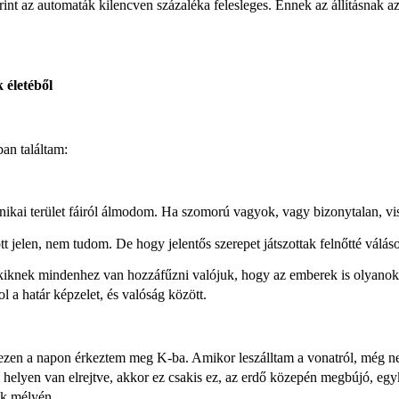
t az automaták kilencven százaléka felesleges. Ennek az állításnak az 
 életéből
an találtam:
ikai terület fáiról álmodom. Ha szomorú vagyok, vagy bizonytalan, vis
ott jelen, nem tudom. De hogy jelentős szerepet játszottak felnőtté vál
kiknek mindenhez van hozzáfűzni valójuk, hogy az emberek is olyanok
l a határ képzelet, és valóság között.
 ezen a napon érkeztem meg K-ba. Amikor leszálltam a vonatról, még n
elyen van elrejtve, akkor ez csakis ez, az erdő közepén megbújó, egykor
rak mélyén.