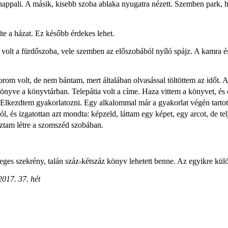
 nappali. A másik, kisebb szoba ablaka nyugatra nézett. Szemben park, 
lte a házat. Ez később érdekes lehet.
 volt a fürdőszoba, vele szemben az előszobából nyíló spájz. A kamra 
m volt, de nem bántam, mert általában olvasással töltöttem az időt. A 
önyve a könyvtárban. Telepátia volt a címe. Haza vittem a könyvet, és e
 Elkezdtem gyakorlatozni. Egy alkalommal már a gyakorlat végén tartot
ól, és izgatottan azt mondta: képzeld, láttam egy képet, egy arcot, de te
hoztam létre a szomszéd szobában.
veges szekrény, talán száz-kétszáz könyv lehetett benne. Az egyikre kü
2017. 37. hét