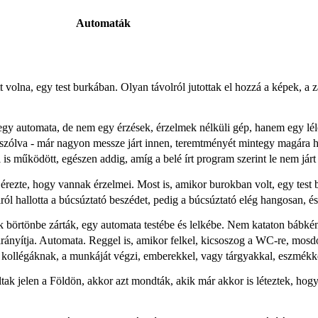
Automaták
 volna, egy test burkában. Olyan távolról jutottak el hozzá a képek, a 
egy automata, de nem egy érzések, érzelmek nélküli gép, hanem egy lél
n szólva - már nagyon messze járt innen, teremtményét mintegy magára 
 is működött, egészen addig, amíg a belé írt program szerint le nem járt 
rezte, hogy vannak érzelmei. Most is, amikor burokban volt, egy test b
ról hallotta a búcsúztató beszédet, pedig a búcsúztató elég hangosan, és
ek börtönbe zárták, egy automata testébe és lelkébe. Nem kataton bábkén
rányítja. Automata. Reggel is, amikor felkel, kicsoszog a WC-re, mosdó
kollégáknak, a munkáját végzi, emberekkel, vagy tárgyakkal, eszmékke
tak jelen a Földön, akkor azt mondták, akik már akkor is léteztek, hog