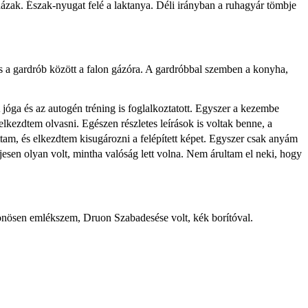
házak. Észak-nyugat felé a laktanya. Déli irányban a ruhagyár tömbje
és a gardrób között a falon gázóra. A gardróbbal szemben a konyha,
jóga és az autogén tréning is foglalkoztatott. Egyszer a kezembe
lkezdtem olvasni. Egészen részletes leírások is voltak benne, a
tam, és elkezdtem kisugározni a felépített képet. Egyszer csak anyám
ljesen olyan volt, mintha valóság lett volna. Nem árultam el neki, hogy
lönösen emlékszem, Druon Szabadesése volt, kék borítóval.