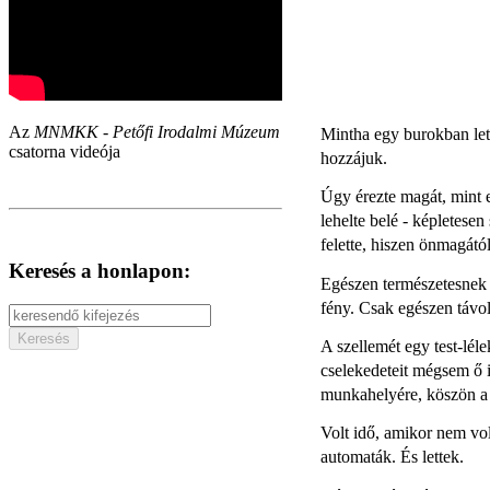
Az
MNMKK - Petőfi Irodalmi Múzeum
Mintha egy burokban lett
csatorna videója
hozzájuk.
Úgy érezte magát, mint 
lehelte belé - képletese
felette, hiszen önmagától
Keresés a honlapon:
Egészen természetesnek é
fény. Csak egészen távol
A szellemét egy test-lél
cselekedeteit mégsem ő i
munkahelyére, köszön a 
Volt idő, amikor nem vol
automaták. És lettek.