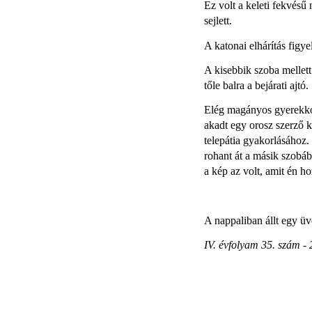
Ez volt a keleti fekvésű
sejlett.
A katonai elhárítás figye
A kisebbik szoba mellett
tőle balra a bejárati ajtó.
Elég magányos gyerekkoro
akadt egy orosz szerző k
telepátia gyakorlásához.
rohant át a másik szobáb
a kép az volt, amit én 
A nappaliban állt egy ü
IV. évfolyam 35. szám - 