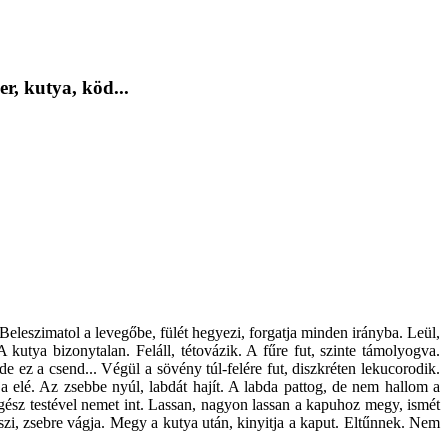
, kutya, köd...
.
 Beleszimatol a levegőbe, fülét hegyezi, forgatja minden irányba. Leül,
A kutya bizonytalan. Feláll, tétovázik. A fűre fut, szinte támolyogva.
e ez a csend... Végül a sövény túl-felére fut, diszkréten lekucorodik.
ja elé. Az zsebbe nyúl, labdát hajít. A labda pattog, de nem hallom a
egész testével nemet int. Lassan, nagyon lassan a kapuhoz megy, ismét
eszi, zsebre vágja. Megy a kutya után, kinyitja a kaput. Eltűnnek. Nem