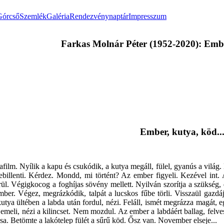
Górcső
Szemlék
Galéria
Rendezvénynaptár
Impresszum
Farkas Molnár Péter (1952-2020): Ember
Ember, kutya, köd..
film. Nyílik a kapu és csukódik, a kutya megáll, fülel, gyanús a világ.
rebillenti. Kérdez. Mondd, mi történt? Az ember figyeli. Kezével int. 
l. Végigkocog a foghíjas sövény mellett. Nyilván szorítja a szükség, d
mber. Végez, megrázkódik, talpát a lucskos fűbe törli. Visszaül gazdá
tya ültében a labda után fordul, nézi. Feláll, ismét megrázza magát, 
 emeli, nézi a kilincset. Nem mozdul. Az ember a labdáért ballag, felv
sa. Betömte a lakótelep fülét a sűrű köd. Ősz van. November elseje...