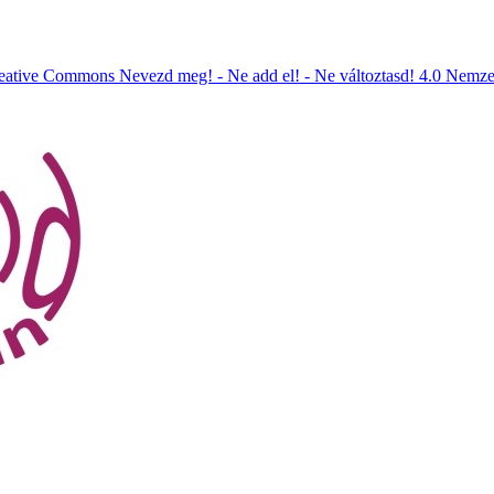
eative Commons Nevezd meg! - Ne add el! - Ne változtasd! 4.0 Nemze