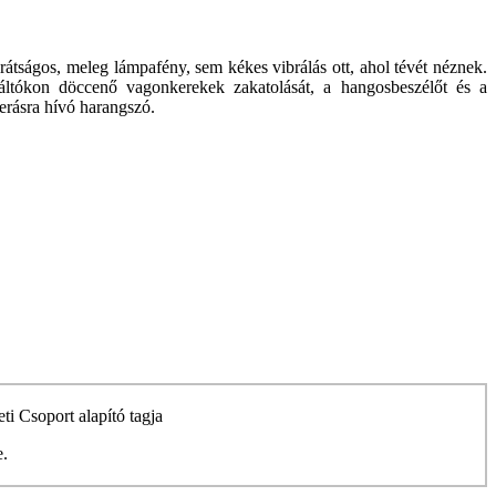
rátságos, meleg lámpafény, sem kékes vibrálás ott, ahol tévét néznek.
áltókon döccenő vagonkerekek zakatolását, a hangosbeszélőt és a
rásra hívó harangszó.
ti Csoport alapító tagja
e.