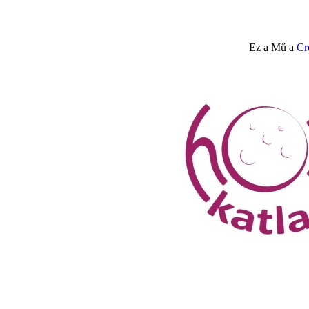
Ez a Mű a
Cr