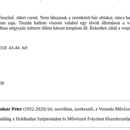
 ónszínű, süket csend. Nem látszanak a szemközti ház ablakai, nincs ba
lom zaja. Tisztán hallom viszont valahol egy távoli állomáson a v
ban négyszáz méterre tőlem három templom áll. Rekedten zihál a vespe
018. 43-44. hét
:00
olnár Péter
(1952-2020) író, novellista, szerkesztő, a Veranda Művésze
aláláig a Holdkatlan Szépirodalmi és Művészeti Folyóirat főszerkesztőj