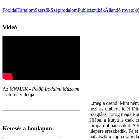
Főoldal
Tartalom
Szerzők
Szépirodalom
Publicisztikák
Állandó rovatok
Videó
Az
MNMKK - Petőfi Irodalmi Múzeum
csatorna videója
...meg a csend. Mint néma
nézi az embert, fejét fél
Szaglász, forog maga körü
Hiába, a kutya is csak e
tompa dobbanásokat. A ku
Keresés a honlapon:
ülepére ereszkedik. Fejét
hallatszik a kapu csapódá