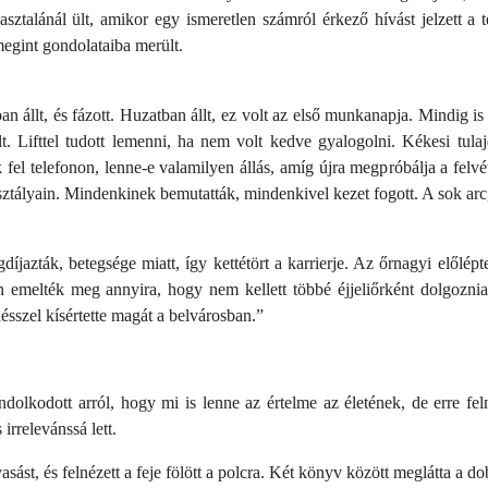
asztalánál ült, amikor egy ismeretlen számról érkező hívást jelzett a 
megint gondolataiba merült.
an állt, és fázott. Huzatban állt, ez volt az első munkanapja. Mindig i
t. Lifttel tudott lemenni, ha nem volt kedve gyalogolni. Kékesi tula
ák fel telefonon, lenne-e valamilyen állás, amíg újra megpróbálja a felv
sztályain. Mindenkinek bemutatták, mindenkivel kezet fogott. A sok arc
díjazták, betegsége miatt, így kettétört a karrierje. Az őrnagyi elől
 emelték meg annyira, hogy nem kellett többé éjjeliőrként dolgoznia. F
nésszel kísértette magát a belvárosban.”
olkodott arról, hogy mi is lenne az értelme az életének, de erre feln
irrelevánssá lett.
sást, és felnézett a feje fölött a polcra. Két könyv között meglátta a d