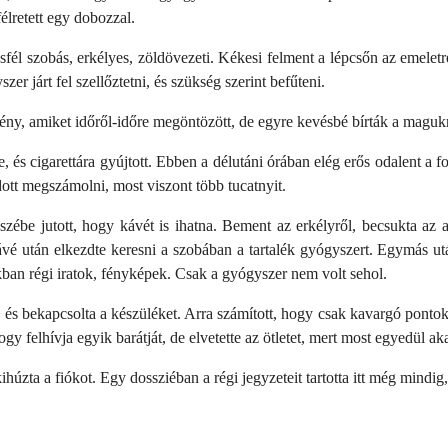
élretett egy dobozzal.
sfél szobás, erkélyes, zöldövezeti. Kékesi felment a lépcsőn az emeletre
zer járt fel szellőztetni, és szükség szerint befűteni.
y, amiket időről-időre megöntözött, de egyre kevésbé bírták a magukr
, és cigarettára gyújtott. Ebben a délutáni órában elég erős odalent a
udott megszámolni, most viszont több tucatnyit.
s eszébe jutott, hogy kávét is ihatna. Bement az erkélyről, becsukta 
vé után elkezdte keresni a szobában a tartalék gyógyszert. Egymás utá
ban régi iratok, fényképek. Csak a gyógyszer nem volt sehol.
be, és bekapcsolta a készüléket. Arra számított, hogy csak kavargó pontok
gy felhívja egyik barátját, de elvetette az ötletet, mert most egyedül ak
kihúzta a fiókot. Egy dossziéban a régi jegyzeteit tartotta itt még mindig