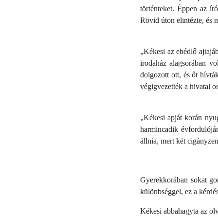
történteket. Éppen az író
Rövid úton elintézte, és 
„
Kékesi az ebédlő ajtajáb
irodaház alagsorában vol
dolgozott ott, és őt hívt
végigvezették a hivatal o
„
Kékesi apját korán nyug
harmincadik évfordulóján
állnia, mert két cigányze
Gyerekkorában sokat gond
különbséggel, ez a kérdés 
Kékesi abbahagyta az olva