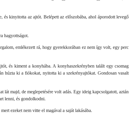
, és kinyitotta az ajtót. Belépett az előszobába, ahol áporodott levegő
a hagyottságot.
 forgalom, emlékezett rá, hogy gyerekkorában ez nem így volt, egy perc
az ajtót, és kiment a konyhába. A konyhaszekrényben talált egy csomag
n húzta ki a fiókokat, nyitotta ki a szekrényajtókat. Gondosan vasalt
at lát majd, de meglepetésére volt adás. Egy ideig kapcsolgatott, aztán
art lenni, és gondolkodni.
, mert ezeket nem vitte el magával a saját lakásába.