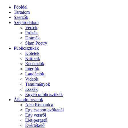
Főoldal
Tartalom
Szerzők
Szépirodalom
Versek
Prózák
Drámák
Slam Poetry
Publicisztikák
Kötetek
Kritikák
Recenziók
Interjúk
Laudációk
Videók
Tanulmányok
Esszék
Egyéb publicisztikák
Állandó rovatok
Acta Romanica
Egy csapott evőkanál
Egy versről
Élet-pergető
Évértékelő