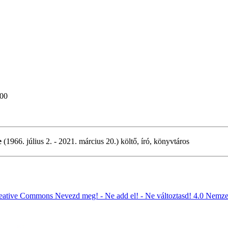
:00
e
(1966. július 2. - 2021. március 20.) költő, író, könyvtáros
eative Commons Nevezd meg! - Ne add el! - Ne változtasd! 4.0 Nemze