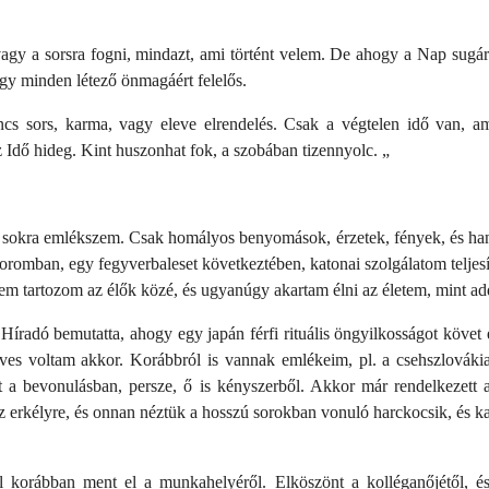
agy a sorsra fogni, mindazt, ami történt velem. De ahogy a Nap sugá
ogy minden létező önmagáért felelős.
cs sors, karma, vagy eleve elrendelés. Csak a végtelen idő van, a
 Idő hideg. Kint huszonhat fok, a szobában tizennyolc. „
m sokra emlékszem. Csak homályos benyomások, érzetek, fények, és 
oromban, egy fegyverbaleset következtében, katonai szolgálatom telje
em tartozom az élők közé, és ugyanúgy akartam élni az életem, mint ad
íradó bemutatta, ahogy egy japán férfi rituális öngyilkosságot követ 
s voltam akkor. Korábbról is vannak emlékeim, pl. a csehszlovákia
zt a bevonulásban, persze, ő is kényszerből. Akkor már rendelkezett 
z erkélyre, és onnan néztük a hosszú sorokban vonuló harckocsik, és k
l korábban ment el a munkahelyéről. Elköszönt a kolléganőjétől, és