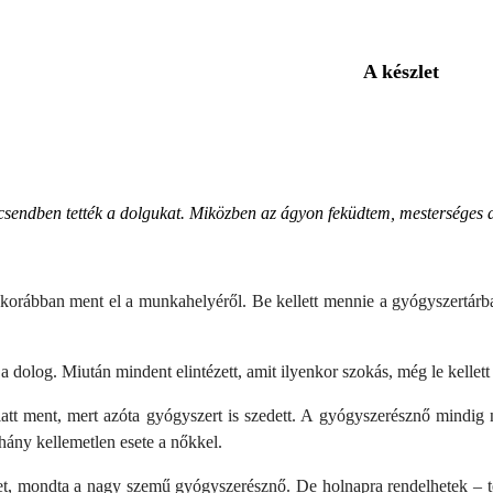
A készlet
 csendben tették a dolgukat. Miközben az ágyon feküdtem, mesterséges alt
 korábban ment el a munkahelyéről. Be kellett mennie a gyógyszertárba,
 dolog. Miután mindent elintézett, amit ilyenkor szokás, még le kellett m
att ment, mert azóta gyógyszert is szedett. A gyógyszerésznő mindig 
éhány kellemetlen esete a nőkkel.
zlet, mondta a nagy szemű gyógyszerésznő. De holnapra rendelhetek – 