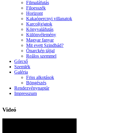
Filmaláfutás
Filoesszék
Horizont
Kakaópercnyi villanatok
Karcol(g)atok
Könyvaláfutás
Különvélemény
Magyar fanyar
Mit evett Szindbád?
Önarckép tájjal
Reálos szemmel
Górcső
Szemlék
Galéria
Friss alkotások
Böngészés
Rendezvénynaptár
Impresszum
Videó