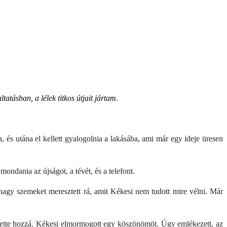
atásban, a lélek titkos útjait jártam.
 és utána el kellett gyalogolnia a lakásába, ami már egy ideje üresen
ondania az újságot, a tévét, és a telefont.
nagy szemeket meresztett rá, amit Kékesi nem tudott mire vélni. Már
tette hozzá. Kékesi elmormogott egy köszönömöt. Úgy emlékezett, az