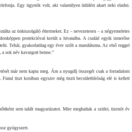
telefonja. Egy ügynök volt, aki valamilyen üdülést akart neki eladni.
s utálta az önkiszolgáló éttermeket. Ez – nevezetesen – a négyemeletes
jdonképpen protekcióval került a hivatalba. A család egyik ismerőse
ételit. Tehát, gyakorlatilag egy évre szólt a mandátuma. Az első reggel
, a sok név kavargott benne.”
éptetését már nem kapta meg. Ám a nyugdíj összegét csak a forradalom
iatal tiszt korában egyszer még tiszti becsületbíróság elé is kellett
őttként sem talált magyarázatot. Mire meghaltak a szülei, tizenöt év
oboz gyógyszert.