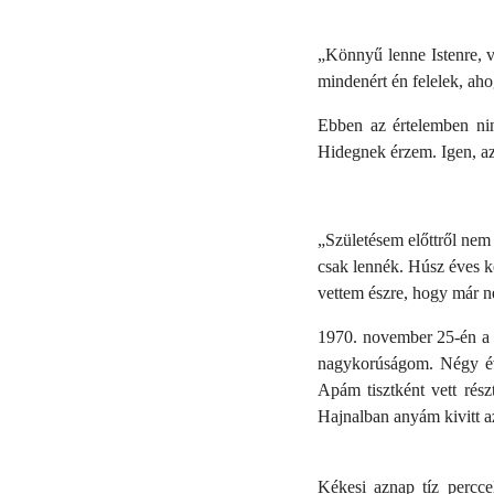
„
Könnyű lenne Istenre, v
mindenért én felelek, ah
Ebben az értelemben nin
Hidegnek érzem. Igen, az
„
Születésem előttről ne
csak lennék. Húsz éves k
vettem észre, hogy már n
1970. november 25-én a H
nagykorúságom. Négy éve
Apám tisztként vett rés
Hajnalban anyám kivitt a
Kékesi aznap tíz percce