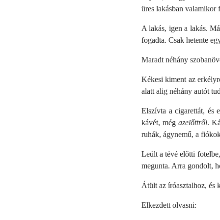
üres lakásban valamikor f
A lakás, igen a lakás. Má
fogadta. Csak hetente egys
Maradt néhány szobanövén
Kékesi kiment az erkélyre
alatt alig néhány autót t
Elszívta a cigarettát, é
kávét, még
azelőttről
. Ká
ruhák, ágynemű, a fiókok
Leült a tévé előtti fotel
megunta. Arra gondolt, ho
Átült az íróasztalhoz, és 
Elkezdett olvasni: