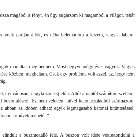
rozza magából a fényt, én úgy sugárzom ki magamból a világot, tehát
melynek partján állok, és néha belemártom a kezem, vagy a lábam.
hangok maradtak meg bennem. Most negyvennégy éves vagyok. Vagyis
sítése közben, meghaltam. Csak egy probléma volt ezzel, az, hogy nem
dig.
el, nyilvánosan, nagyközönség előtt. Attól a naptól számítom szellemi
i bevonulásról. Ez nem véletlen, mivel katonacsaládból származom.
az abban az időben adható egyik legmagasabb katonai kitüntetéssel.
atonai járművek menetét.”
 elindult a buszmegálló felé. A buszon volt ideje végiggondolni a