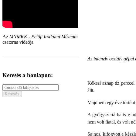
Az
MNMKK - Petőfi Irodalmi Múzeum
csatorna videója
Az intenzív osztály gépei
Keresés a honlapon:
Kékesi aznap tíz perccel
állt.
Majdnem egy éve történt a
A gyógyszertárba is e mi
nem volt fiatal, és volt n
Sajnos, kifogyott a kés