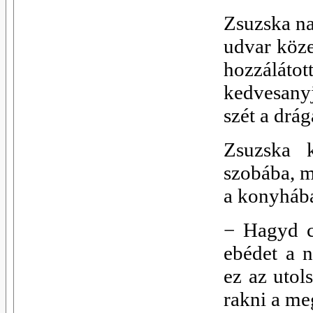
Zsuzska na
udvar köze
hozzáláto
kedvesanyj
szét a drág
Zsuzska k
szobába, m
a konyhába
−
Hagyd c
ebédet a 
ez az utol
rakni a me