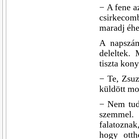
−
A fene a
csirkecom
maradj éh
A napszám
deleltek.
tiszta kon
−
Te, Zsuz
küldött mo
−
Nem tud
szemmel.
falatoznak
hogy otth