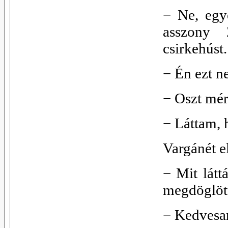
−
Ne, egy
asszony 
csirkehúst.
−
Én ezt 
−
Oszt mé
−
Láttam, 
Vargánét e
−
Mit látt
megdöglöt
−
Kedvesan