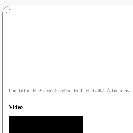
Főoldal
Tartalom
Szerzők
Szépirodalom
Publicisztikák
Állandó rova
Videó