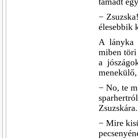
támadt egy
−
Zsuzska!
élesebbik 
A lányka 
miben töri
a jószágo
menekülő, 
−
No, te m
sparhert
Zsuzskára.
−
Mire kis
pecsenyén