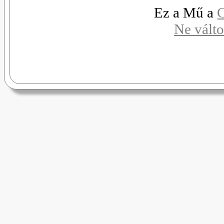
Ez a Mű a
C
Ne válto