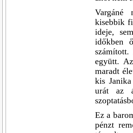
Vargáné 
kisebbik f
ideje, se
időkben 
számított
együtt. A
maradt él
kis Janika
urát az 
szoptatásb
Ez a barom
pénzt remé