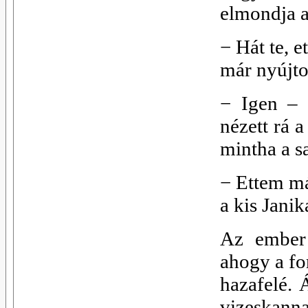
elmondja a
−
Hát te, 
már nyújto
−
Igen – 
nézett rá 
mintha a s
−
Ettem má
a kis Janik
Az ember 
ahogy a fo
hazafelé. 
vizeskanna