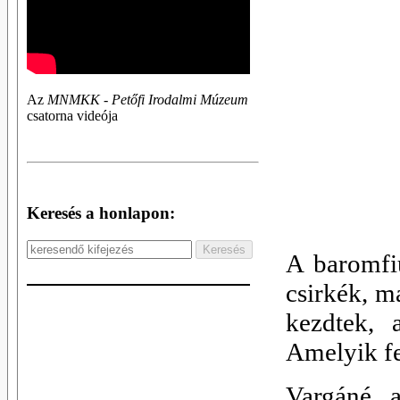
Az
MNMKK - Petőfi Irodalmi Múzeum
csatorna videója
Keresés a honlapon:
A baromfi
csirkék, m
kezdtek, 
Amelyik fel
Vargáné, 