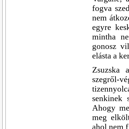
fogva szed
nem átkozó
egyre kes
mintha ne
gonosz vil
elásta a ke
Zsuzska a
szegről-
tizennyolc
senkinek 
Ahogy megs
meg elkölt
ahol nem f