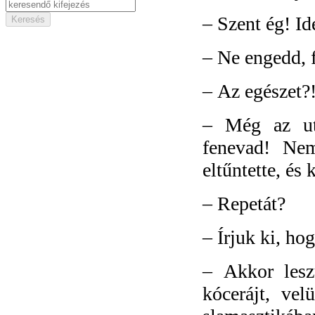
–
Szent ég! Id
–
Ne engedd, f
–
Az egészet?
–
Még az ut
fenevad! Ne
eltűntette, és
–
Repetát?
–
Írjuk ki, ho
–
Akkor lesz
kócerájt, ve