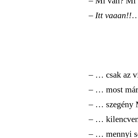
–
Mi van? Mi 
–
Itt vaaan!!
– …
csak az v
– …
most már
– …
szegény
– …
kilencve
– …
mennyi 