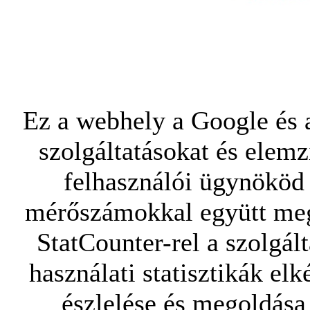
Ez a webhely a Google és a
szolgáltatásokat és elemz
felhasználói ügynököd 
mérőszámokkal együtt mego
StatCounter-rel a szolgál
használati statisztikák elk
észlelése és megoldása