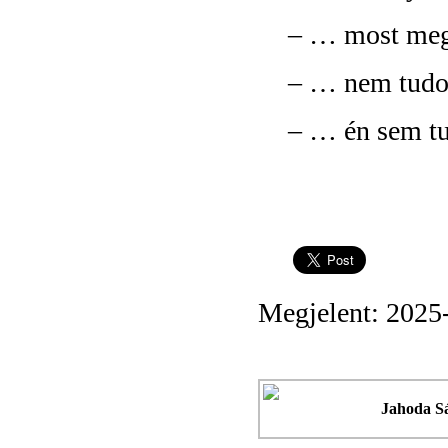
– …
most meg
– …
nem tudo
– …
én sem 
Megjelent: 2025
Jahoda S