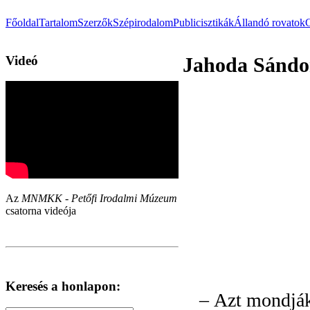
Főoldal
Tartalom
Szerzők
Szépirodalom
Publicisztikák
Állandó rovatok
Videó
Jahoda Sándor
Az
MNMKK - Petőfi Irodalmi Múzeum
csatorna videója
Keresés a honlapon:
–
Azt mondják,