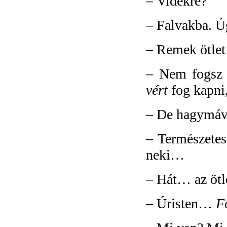
–
Vidékre?
–
Falvakba. Ú
–
Remek ötlet!
–
Nem fogsz 
vért
fog kapni
–
De hagymáv
–
Természetes
neki…
–
Hát… az ötl
–
Úristen…
F