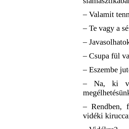
slamasztikába
–
Valamit tenn
–
Te vagy a séf
–
Javasolhato
–
Csupa fül v
–
Eszembe ju
–
Na, ki v
megélhetésünk
–
Rendben, f
vidéki kirucca