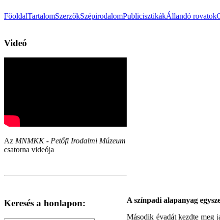
Főoldal
Tartalom
Szerzők
Szépirodalom
Publicisztikák
Állandó rovatok
Videó
Az
MNMKK - Petőfi Irodalmi Múzeum
csatorna videója
A színpadi alapanyag egysze
Keresés a honlapon:
Második évadát kezdte meg ja