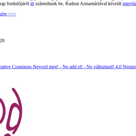
egi fordulójáról
itt
számoltunk be, Radnai Annamáriával készült
interj
kkére >>>
:20
eative Commons Nevezd meg! - Ne add el! - Ne változtasd! 4.0 Nemze