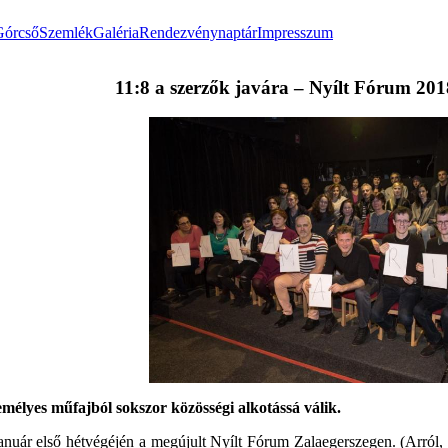
Górcső
Szemlék
Galéria
Rendezvénynaptár
Impresszum
11:8 a szerzők javára – Nyílt Fórum 201
mélyes műfajból sokszor közösségi alkotássá válik.
nuár első hétvégéjén a megújult Nyílt Fórum Zalaegerszegen. (Arról,