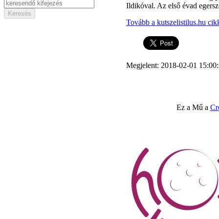
Ildikóval. Az első évad egersz
Tovább a kutszelistilus.hu ci
Megjelent: 2018-02-01 15:00
Ez a Mű a
Cr