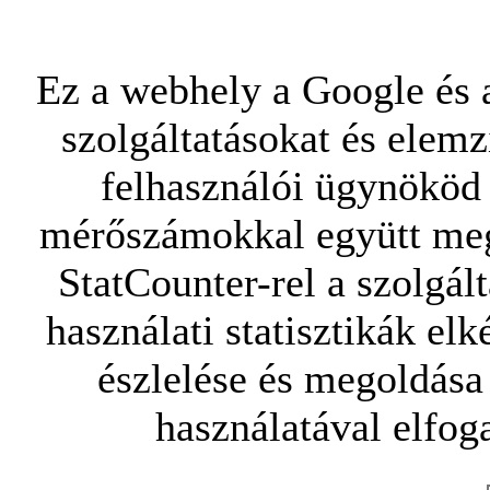
Ez a webhely a Google és a
szolgáltatásokat és elemz
felhasználói ügynököd 
mérőszámokkal együtt mego
StatCounter-rel a szolgál
használati statisztikák elk
észlelése és megoldása
használatával elfoga