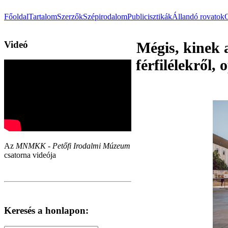
Főoldal
Tartalom
Szerzők
Szépirodalom
Publicisztikák
Állandó rovatok
Videó
Mégis, kinek 
férfilélekről,
Az
MNMKK - Petőfi Irodalmi Múzeum
csatorna videója
Keresés a honlapon: