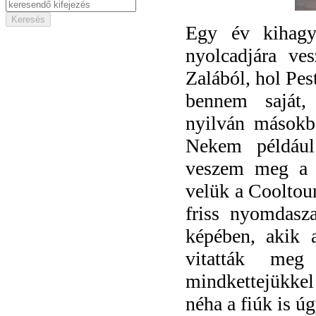
Egy év kihagy
nyolcadjára ve
Zalából, hol Pes
bennem saját,
nyilván másokba
Nekem például 
veszem meg a k
velük a Cooltour
friss nyomdasza
képében, akik a
vitatták meg
mindkettejükkel 
néha a fiúk is ú